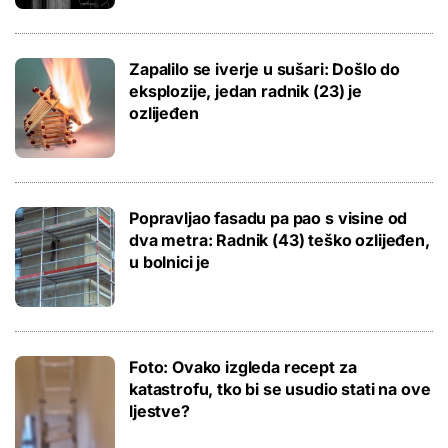
Zapalilo se iverje u sušari: Došlo do
eksplozije, jedan radnik (23) je
ozlijeđen
Popravljao fasadu pa pao s visine od
dva metra: Radnik (43) teško ozlijeđen,
u bolnici je
Foto: Ovako izgleda recept za
katastrofu, tko bi se usudio stati na ove
ljestve?