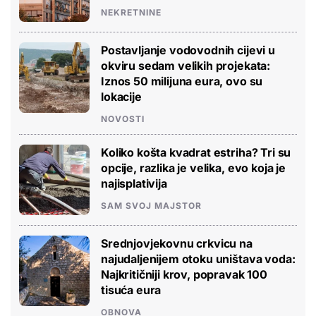
NEKRETNINE
Postavljanje vodovodnih cijevi u
okviru sedam velikih projekata:
Iznos 50 milijuna eura, ovo su
lokacije
NOVOSTI
Koliko košta kvadrat estriha? Tri su
opcije, razlika je velika, evo koja je
najisplativija
SAM SVOJ MAJSTOR
Srednjovjekovnu crkvicu na
najudaljenijem otoku uništava voda:
Najkritičniji krov, popravak 100
tisuća eura
OBNOVA