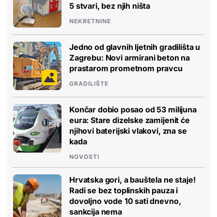
5 stvari, bez njih ništa
NEKRETNINE
Jedno od glavnih ljetnih gradilišta u
Zagrebu: Novi armirani beton na
prastarom prometnom pravcu
GRADILIŠTE
Končar dobio posao od 53 milijuna
eura: Stare dizelske zamijenit će
njihovi baterijski vlakovi, zna se
kada
NOVOSTI
Hrvatska gori, a bauštela ne staje!
Radi se bez toplinskih pauza i
dovoljno vode 10 sati dnevno,
sankcija nema