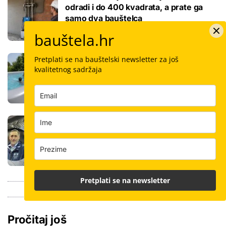
odradi i do 400 kvadrata, a prate ga
samo dva bauštelca
bauštela.hr
Stigla nova generacija kućnih bazena!
Pretplati se na bauštelski newsletter za još
Po rubu možete hodati, a od kutije do
kvalitetnog sadržaja
kupanca samo jedan sat
Koliko košta keramičar za kvadrat
pločica: Cijenu određuju površina,
dimenzije keramike, ali i lokacija
Pretplati se na newsletter
Pročitaj još