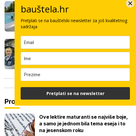
Stigla nova generacija kućnih bazena!
bauštela.hr
Po rubu možete hodati, a od kutije do
kupanca samo jedan sat
Pretplati se na bauštelski newsletter za još kvalitetnog
sadržaja
Koliko košta keramičar za kvadrat
pločica: Cijenu određuju površina,
dimenzije keramike, ali i lokacija
Pretplati se na newsletter
Pročitaj još
Ove lektire maturanti se najviše boje,
a samo je jednom bila tema eseja i to
na jesenskom roku