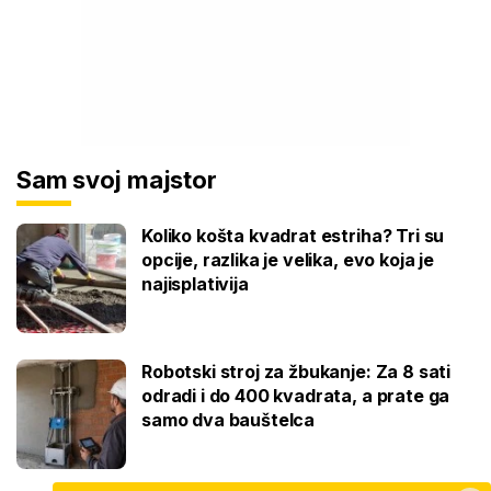
Sam svoj majstor
Koliko košta kvadrat estriha? Tri su
opcije, razlika je velika, evo koja je
najisplativija
Robotski stroj za žbukanje: Za 8 sati
odradi i do 400 kvadrata, a prate ga
samo dva bauštelca