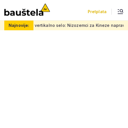
Pretplata
Šareno vertikalno selo: Nizozemci za Kineze napravili zgrad
Najnovije: