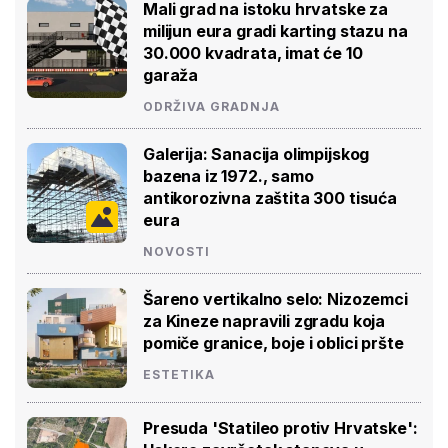
Mali grad na istoku hrvatske za
milijun eura gradi karting stazu na
30.000 kvadrata, imat će 10
garaža
ODRŽIVA GRADNJA
Galerija: Sanacija olimpijskog
bazena iz 1972., samo
antikorozivna zaštita 300 tisuća
eura
NOVOSTI
Šareno vertikalno selo: Nizozemci
za Kineze napravili zgradu koja
pomiče granice, boje i oblici pršte
ESTETIKA
Presuda 'Statileo protiv Hrvatske':