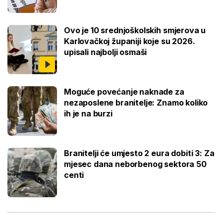
Ovo je 10 srednjoškolskih smjerova u
Karlovačkoj županiji koje su 2026.
upisali najbolji osmaši
Moguće povećanje naknade za
nezaposlene branitelje: Znamo koliko
ih je na burzi
Branitelji će umjesto 2 eura dobiti 3: Za
mjesec dana neborbenog sektora 50
centi