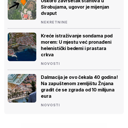
Uskoro završetak stanova u
Sirobujama, ugovor je mijenjan
dvaput
NEKRETNINE
Kreće istraživanje sondama pod
morem: U mjestu već pronađeni
helenistički bedemi i prastara
crkva
NOVOSTI
Dalmacija je ovo čekala 40 godina!
Na zapuštenom zemljištu Žnjana
gradit će se zgrada od 10 milijuna
eura
NOVOSTI