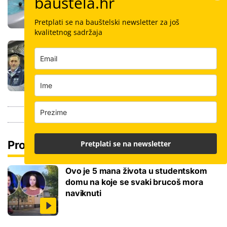
bauštela.hr
kupanca samo jedan sat
Pretplati se na bauštelski newsletter za još
kvalitetnog sadržaja
Koliko košta keramičar za kvadrat
pločica: Cijenu određuju površina,
dimenzije keramike, ali i lokacija
Pročitaj još
Pretplati se na newsletter
Ovo je 5 mana života u studentskom
domu na koje se svaki brucoš mora
naviknuti