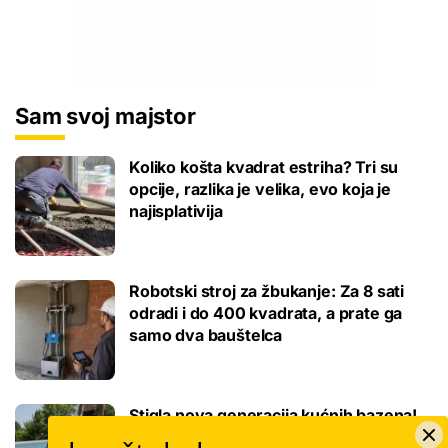
Sam svoj majstor
Koliko košta kvadrat estriha? Tri su
opcije, razlika je velika, evo koja je
najisplativija
Robotski stroj za žbukanje: Za 8 sati
odradi i do 400 kvadrata, a prate ga
samo dva bauštelca
Stigla nova generacija kućnih bazena!
Po rubu možete hodati, a od kutije do