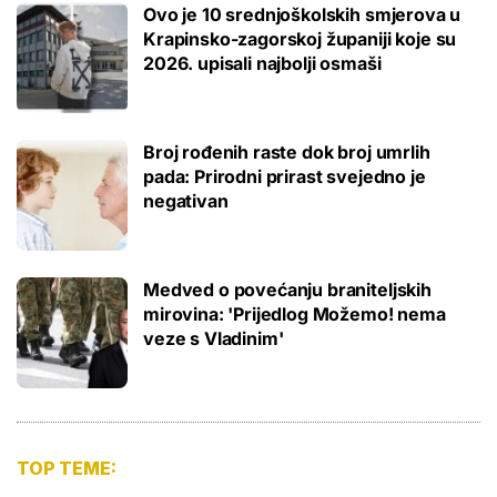
Ovo je 10 srednjoškolskih smjerova u
Krapinsko-zagorskoj županiji koje su
2026. upisali najbolji osmaši
Broj rođenih raste dok broj umrlih
pada: Prirodni prirast svejedno je
negativan
Medved o povećanju braniteljskih
mirovina: 'Prijedlog Možemo! nema
veze s Vladinim'
TOP TEME: