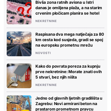
Bivša zona ratnih aviona u Istri
danas je omiljena plaža, a na starim
crvenim pločicam planira se hotel
NEKRETNINE
Raspisana dva mega natječaja za 80
km cesta kod susjeda, gradi se spoj
na europsku prometnu mrežu
NOVOSTI
Kako do povrata poreza za kupnju
prve nekretnine: Morate znati ovih
5 stvari, bez njih ništa
NEKRETNINE
Jedno od glavnih ljetnih gradilišta u
Zagrebu: Novi armirani beton na
prastarom prometnom pravcu