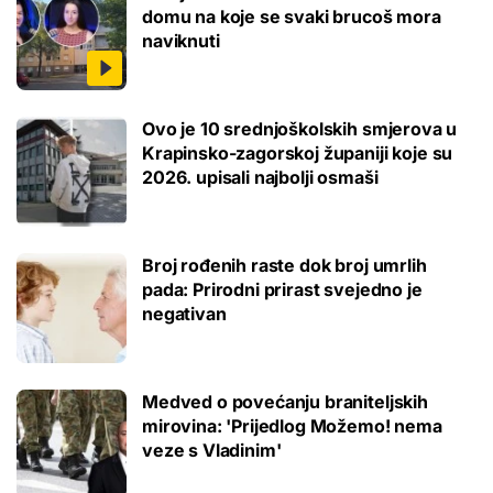
domu na koje se svaki brucoš mora
naviknuti
Ovo je 10 srednjoškolskih smjerova u
Krapinsko-zagorskoj županiji koje su
2026. upisali najbolji osmaši
Broj rođenih raste dok broj umrlih
pada: Prirodni prirast svejedno je
negativan
Medved o povećanju braniteljskih
mirovina: 'Prijedlog Možemo! nema
veze s Vladinim'