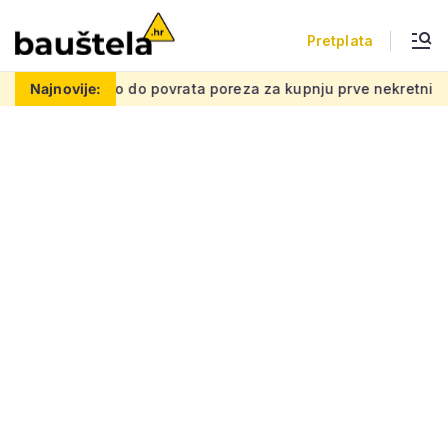
Pretplata
Kako do povrata poreza za kupnju prve nekretnine: Morate zn
Najnovije: