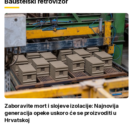
Bauštelski retrovizor
Zaboravite mort i slojeve izolacije: Najnovija
generacija opeke uskoro će se proizvoditi u
Hrvatskoj