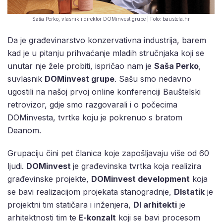
Saša Perko, vlasnik i direktor DOMinvest grupe | Foto: baustela.hr
Da je građevinarstvo konzervativna industrija, barem
kad je u pitanju prihvaćanje mladih stručnjaka koji se
unutar nje žele probiti, ispričao nam je
Saša Perko
,
suvlasnik
DOMinvest grupe
. Sašu smo nedavno
ugostili na našoj prvoj online konferenciji Bauštelski
retrovizor, gdje smo razgovarali i o počecima
DOMinvesta, tvrtke koju je pokrenuo s bratom
Deanom.
Grupaciju čini pet članica koje zapošljavaju više od 60
ljudi.
DOMinvest
je građevinska tvrtka koja realizira
građevinske projekte,
DOMinvest development
koja
se bavi realizacijom projekata stanogradnje,
DIstatik
je
projektni tim statičara i inženjera,
DI arhitekti
je
arhitektnosti tim te
E-konzalt
koji se bavi procesom