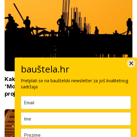
bauštela.hr
Kakva je budućnost gradilišta u Hrvatskoj?
Pretplati se na bauštelski newsletter za još kvalitetnog
'Možda ćemo morati uvoziti i strane
sadržaja
projektante'