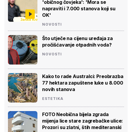
'običnog čovjeka': 'Mora se
napraviti i 7.000 stanova koji su
OK'
NOVOSTI
Što utječe na cijenu uređaja za
pročišćavanje otpadnih voda?
NOVOSTI
Kako to rade Australci: Preobrazba
77 hektara zapuštene luke u 8.000
novih stanova
ESTETIKA
FOTO Neobična bijela zgrada
mijenja lice stare zagrebačke ulice:
Prozori su zlatni, štih mediteranski