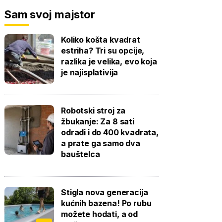
Sam svoj majstor
Koliko košta kvadrat
estriha? Tri su opcije,
razlika je velika, evo koja
je najisplativija
Robotski stroj za
žbukanje: Za 8 sati
odradi i do 400 kvadrata,
a prate ga samo dva
bauštelca
Stigla nova generacija
kućnih bazena! Po rubu
možete hodati, a od