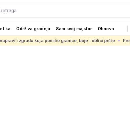
tetika
Održiva gradnja
Sam svoj majstor
Obnova
oja pomiče granice, boje i oblici pršte
Presuda 'Statileo p