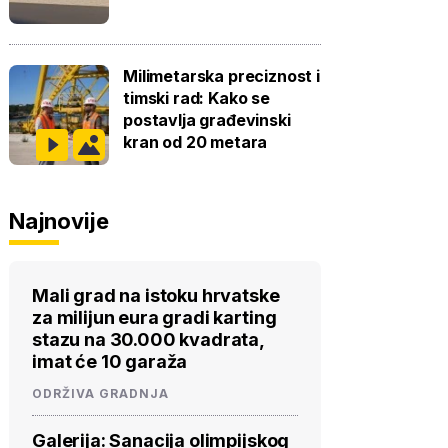
Milimetarska preciznost i
timski rad: Kako se
postavlja građevinski
kran od 20 metara
Najnovije
Mali grad na istoku hrvatske
za milijun eura gradi karting
stazu na 30.000 kvadrata,
imat će 10 garaža
ODRŽIVA GRADNJA
Galerija: Sanacija olimpijskog