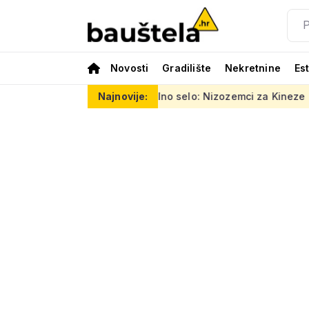
Novosti
Gradilište
Nekretnine
Es
Šareno vertikalno selo: Nizozemci za Kineze napravili zgradu k
Najnovije: