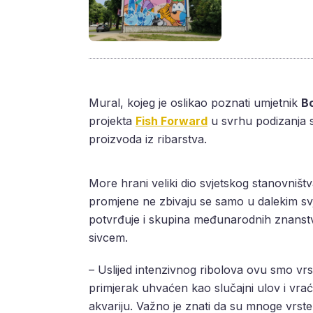
Mural, kojeg je oslikao poznati umjetnik
Bo
projekta
Fish Forward
u svrhu podizanja s
proizvoda iz ribarstva.
More hrani veliki dio svjetskog stanovništ
promjene ne zbivaju se samo u dalekim svj
potvrđuje i skupina međunarodnih znanstv
sivcem.
– Uslijed intenzivnog ribolova ovu smo vrs
primjerak uhvaćen kao slučajni ulov i vra
akvariju. Važno je znati da su mnoge vrste