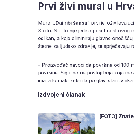
Prvi živi mural u Hrv
Mural
„Daj ribi šansu“
prvi je ‘oživljavaju
Splitu. No, to nije jedina posebnost ovog
oslikan, a koje eliminiraju glavne onečišću
štetne za ljudsko zdravlje, te sprječavaju ras
– Proizvođač navodi da površina od 100 me
površine. Sigurno ne postoji boja koja može 
ima vrlo malo zelenila po glavi stanovnik
Izdvojeni članak
[FOTO] Znate l