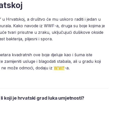
atskoj
ći’ u Hrvatskoj, a društvo će mu uskoro raditi i jedan u
 murala. Kako navode iz WWF-a, druga su boje kojima je
juće tvari prisutne u zraku, uključujući dušikove okside
t bakterija, plijesni i spora.
tara kvadratnih ove boje djeluje kao i šuma iste
zamijeniti usluge i blagodati stabala, ali u gradu koji
a, ne može odmoći, dodaju iz
WWF
-a.
i koji je hrvatski grad luka umjetnosti?