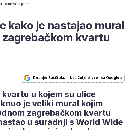
[VIDEO] Pogledajte kako je nastajao mural kojim se u jednom zagrebačkom kvartu oživjelo more
e kako je nastajao mural
m zagrebačkom kvartu
Dodajte Bauštela.hr kao željeni izvor na Googleu
 kvartu u kojem su ulice
knuo je veliki mural kojim
 jednom zagrebačkom kvartu
 nastao u suradnji s World Wide