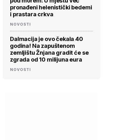
pod morem: U mjestu već
pronađeni helenistički bedemi
i prastara crkva
NOVOSTI
Dalmacija je ovo čekala 40
godina! Na zapuštenom
zemljištu Žnjana gradit će se
zgrada od 10 milijuna eura
NOVOSTI