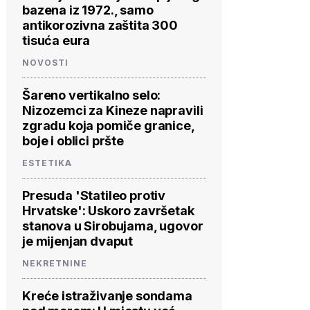
bazena iz 1972., samo
antikorozivna zaštita 300
tisuća eura
NOVOSTI
Šareno vertikalno selo:
Nizozemci za Kineze napravili
zgradu koja pomiče granice,
boje i oblici pršte
ESTETIKA
Presuda 'Statileo protiv
Hrvatske': Uskoro završetak
stanova u Sirobujama, ugovor
je mijenjan dvaput
NEKRETNINE
Kreće istraživanje sondama