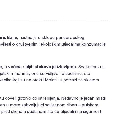
ris Bare
, nastao je u
sklopu paneuropskog
vijesti o društvenim i ekološkim utjecajima konzumacije
va, a
većina ribljih stokova je izlovljena
. Svakodnevne
etskim morima, one su vidljive i u Jadranu, što
enika koji su na otoku Molatu u potrazi za sklatom
tu doveli gotovo do istrebljenja. Nedavno je jedan mladi
ćen u more zahvaljujući savjesnom ribaru i pulskom
 pred sličnom sudbinom što će utjecati i na sigurnost