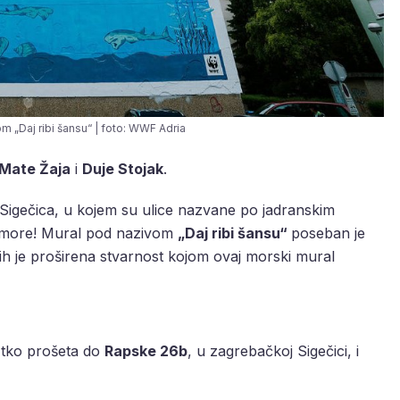
m „Daj ribi šansu“ | foto: WWF Adria
Mate Žaja
i
Duje Stojak
.
Sigečica, u kojem su ulice nazvane po jadranskim
 – more! Mural pod nazivom
„Daj ribi šansu“
poseban je
ih je proširena stvarnost kojom ovaj morski mural
 tko prošeta do
Rapske 26b
, u zagrebačkoj Sigečici, i