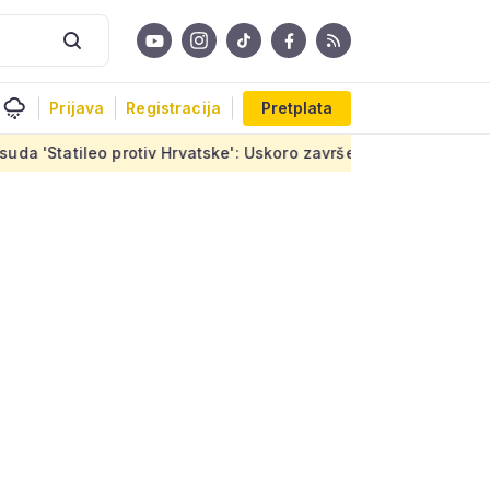
Prijava
Registracija
Pretplata
rotiv Hrvatske': Uskoro završetak stanova u Sirobujama, ugovor