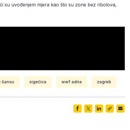
ći su uvođenjem mjera kao što su zone bez ribolova,
bi šansu
sigečica
wwf adria
zagreb