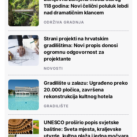
118 godina: Novi čelični poluluk lebdi
nad dramatičnim klancem
ODRŽIVA GRADNJA
Strani projekti na hrvatskim
gradilištima: Novi propis donosi
ogromnu odgovornost za
projektante
NOVOSTI
Gradilište u zalazu: Ugrađeno preko
20.000 pločica, završena
rekonstrukcija kultnog hotela
GRADILIŠTE
UNESCO proširio popis svjetske
baštine: Sveta mjesta, kraljevske
utvrde, kultna plaža i jedna močvara