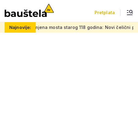
Pretplata
ena mosta starog 118 godina: Novi čelični poluluk lebdi nad 
Najnovije: