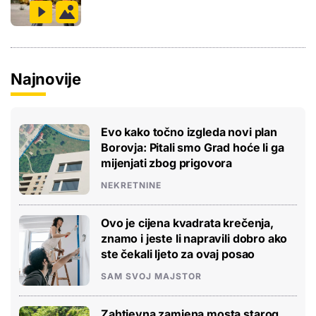
Najnovije
Evo kako točno izgleda novi plan
Borovja: Pitali smo Grad hoće li ga
mijenjati zbog prigovora
NEKRETNINE
Ovo je cijena kvadrata krečenja,
znamo i jeste li napravili dobro ako
ste čekali ljeto za ovaj posao
SAM SVOJ MAJSTOR
Zahtjevna zamjena mosta starog