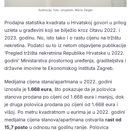
Ilustracija, foto: Unsplash; Maria Ziegler
Prodajna statistika kvadrata u Hrvatskoj govori u prilog
uzleta u građevini koji se bilježio kroz čitavu 2022. i
2023. godinu. No, isto tako i o rastu cijenu na tržištu
nekretina. Podatci su to iz netom objavljene publikacije
‘Pregled tržišta nekretnina Republike Hrvatske u 2022.
godini’ Ministarstva prostornog uređenja, graditeljstva i
državne imovine te Ekonomskog instituta Zagreb.
Medijalna cijena stana/apartmana u 2022. godini
iznosila je
1.668 eura
, što pokazuje da je polovica
stanova prodana po cijeni od 1.668 eura i manjoj, dok
je druga polovica prodana po cijeni od 1.668 eura i
višoj. Po metru kvadratnom u eurima je u 2022. godini
medijalna cijena stanova/apartmana ostvarila
rast od
15,7 posto
u odnosu na godinu ranije. Polovica