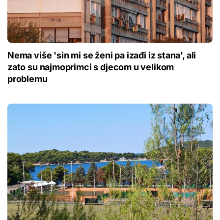
Nema više 'sin mi se ženi pa izađi iz stana', ali
zato su najmoprimci s djecom u velikom
problemu