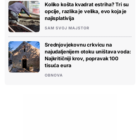
Koliko košta kvadrat estriha? Tri su
opcije, razlika je velika, evo koja je
najisplativija
SAM SVOJ MAJSTOR
Srednjovjekovnu crkvicu na
najudaljenijem otoku uništava voda:
Najkritičniji krov, popravak 100
tisuća eura
OBNOVA