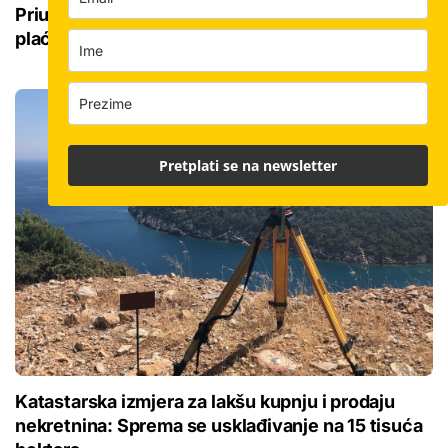
Priuštivi najam: Majka i dvoje djece 53 kvadrata
plaćaju 339 eura, ostalo vlasniku daje država
Pretplati se na newsletter
Katastarska izmjera za lakšu kupnju i prodaju
nekretnina: Sprema se usklađivanje na 15 tisuća