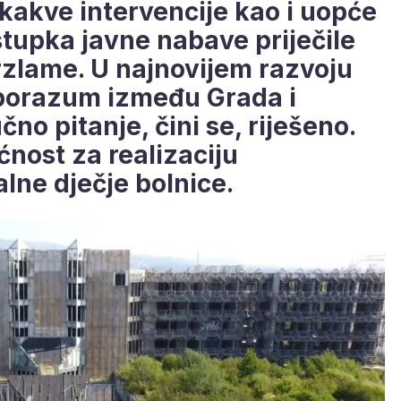
 kakve intervencije kao i uopće
tupka javne nabave priječile
zlame. U najnovijem razvoju
 sporazum između Grada i
čno pitanje, čini se, riješeno.
nost za realizaciju
lne dječje bolnice.