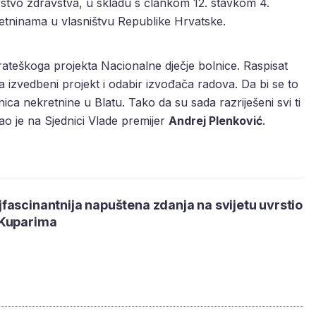
stvo zdravstva, u skladu s člankom 12. stavkom 4.
etninama u vlasništvu Republike Hrvatske.
trateškoga projekta Nacionalne dječje bolnice. Raspisat
a izvedbeni projekt i odabir izvođača radova. Da bi se to
ica nekretnine u Blatu. Tako da su sada razriješeni svi ti
ao je na Sjednici Vlade premijer
Andrej Plenković
.
ascinantnija napuštena zdanja na svijetu uvrstio
 Kuparima