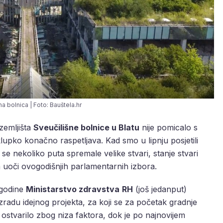
na bolnica | Foto: Bauštela.hr
zemljišta
Sveučilišne bolnice u Blatu
nije pomicalo s
lupko konačno raspetljava. Kad smo u lipnju posjetili
se nekoliko puta spremale velike stvari, stanje stvari
ta uoči ovogodišnjih parlamentarnih izbora.
. godine
Ministarstvo zdravstva
RH
(još jedanput)
izradu idejnog projekta, za koji se za početak gradnje
 ostvarilo zbog niza faktora, dok je po najnovijem