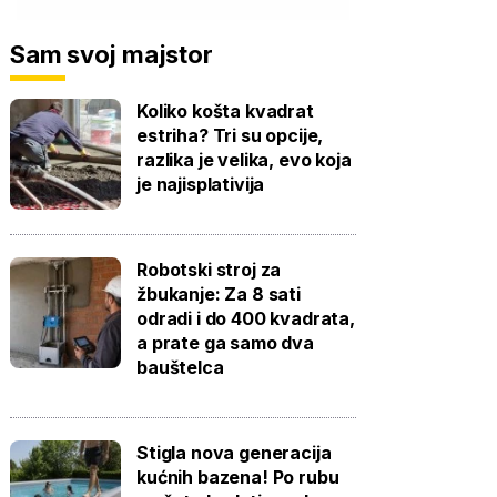
Sam svoj majstor
Koliko košta kvadrat
estriha? Tri su opcije,
razlika je velika, evo koja
je najisplativija
Robotski stroj za
žbukanje: Za 8 sati
odradi i do 400 kvadrata,
a prate ga samo dva
bauštelca
Stigla nova generacija
kućnih bazena! Po rubu