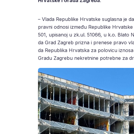
Hrvatske i Grada Zagreba
.
– Vlada Republike Hrvatske suglasna je da
pravni odnosi između Republike Hrvatske 
501, upisanoj u zk.ul. 51066, u k.o. Blat
da Grad Zagreb prizna i prenese pravo vla
da Republika Hrvatska za polovicu iznosa 
Gradu Zagrebu nekretnine potrebne za dru