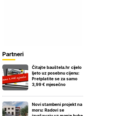
Partneri
Čitajte bauštela.hr cijelo
ljeto uz posebnu cijenu:
Pretplatite se za samo
3,99 € mjesečno
Novi stambeni projekt na
moru: Radovi se
izvršavaju uz manje buke