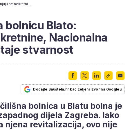
Napokon epilog za bolnicu Blato: Razmjenjuju se nekretnine, Nacionalna dječja bolnica postaje stvarnost
 bolnicu Blato:
kretnine, Nacionalna
staje stvarnost
Dodajte Bauštela.hr kao željeni izvor na Googleu
ilišna bolnica u Blatu bolna je
zapadnog dijela Zagreba. Iako
njena revitalizacija, ovo nije