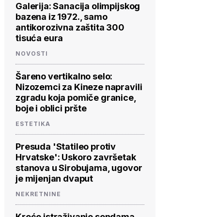
Galerija: Sanacija olimpijskog
bazena iz 1972., samo
antikorozivna zaštita 300
tisuća eura
NOVOSTI
Šareno vertikalno selo:
Nizozemci za Kineze napravili
zgradu koja pomiče granice,
boje i oblici pršte
ESTETIKA
Presuda 'Statileo protiv
Hrvatske': Uskoro završetak
stanova u Sirobujama, ugovor
je mijenjan dvaput
NEKRETNINE
Kreće istraživanje sondama