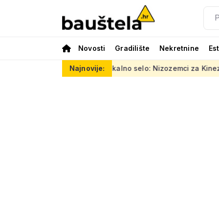
Novosti
Gradilište
Nekretnine
Es
Šareno vertikalno selo: Nizozemci za Kineze napravili zgradu k
Najnovije: