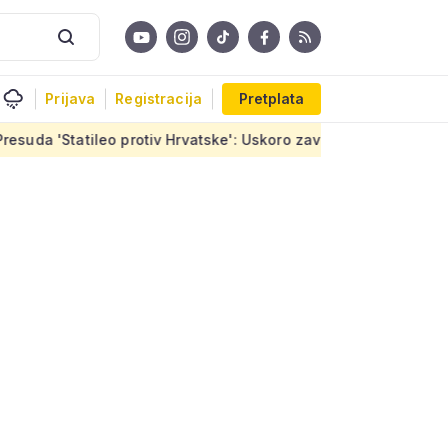
Prijava
Registracija
Pretplata
rotiv Hrvatske': Uskoro završetak stanova u Sirobujama, ugovor