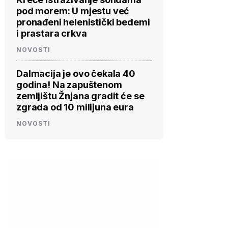
pod morem: U mjestu već
pronađeni helenistički bedemi
i prastara crkva
NOVOSTI
Dalmacija je ovo čekala 40
godina! Na zapuštenom
zemljištu Žnjana gradit će se
zgrada od 10 milijuna eura
NOVOSTI