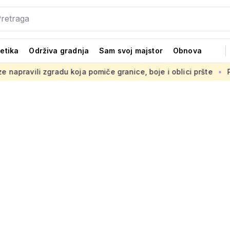
tetika
Održiva gradnja
Sam svoj majstor
Obnova
oja pomiče granice, boje i oblici pršte
Presuda 'Statileo p