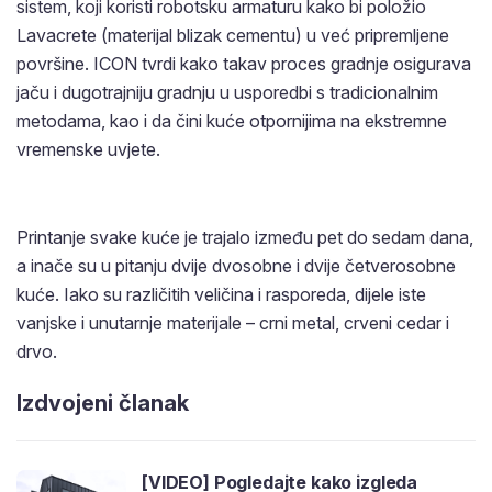
sistem, koji koristi robotsku armaturu kako bi položio
Lavacrete (materijal blizak cementu) u već pripremljene
površine. ICON tvrdi kako takav proces gradnje osigurava
jaču i dugotrajniju gradnju u usporedbi s tradicionalnim
metodama, kao i da čini kuće otpornijima na ekstremne
vremenske uvjete.
Printanje svake kuće je trajalo između pet do sedam dana,
a inače su u pitanju dvije dvosobne i dvije četverosobne
kuće. Iako su različitih veličina i rasporeda, dijele iste
vanjske i unutarnje materijale – crni metal, crveni cedar i
drvo.
Izdvojeni članak
[VIDEO] Pogledajte kako izgleda