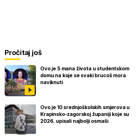
Pročitaj još
Ovo je 5 mana života u studentskom
domu na koje se svaki brucoš mora
naviknuti
Ovo je 10 srednjoškolskih smjerova u
Krapinsko-zagorskoj županiji koje su
2026. upisali najbolji osmaši