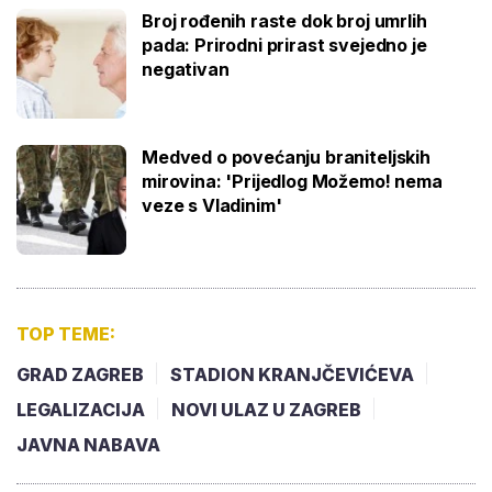
Broj rođenih raste dok broj umrlih
pada: Prirodni prirast svejedno je
negativan
Medved o povećanju braniteljskih
mirovina: 'Prijedlog Možemo! nema
veze s Vladinim'
TOP TEME:
GRAD ZAGREB
STADION KRANJČEVIĆEVA
LEGALIZACIJA
NOVI ULAZ U ZAGREB
JAVNA NABAVA