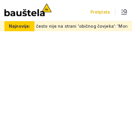
Pretplata
 često nije na strani 'običnog čovjeka': 'Mora se napraviti i 7.
Najnovije: