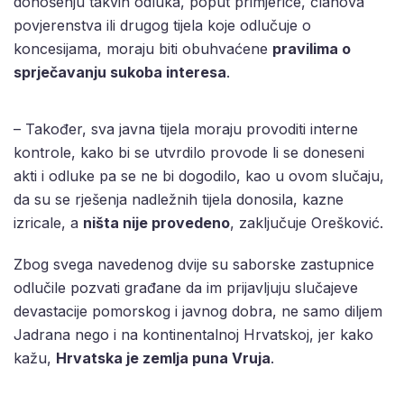
donošenju takvih odluka, poput primjerice, članova
povjerenstva ili drugog tijela koje odlučuje o
koncesijama, moraju biti obuhvaćene
pravilima o
sprječavanju sukoba interesa
.
– Također, sva javna tijela moraju provoditi interne
kontrole, kako bi se utvrdilo provode li se doneseni
akti i odluke pa se ne bi dogodilo, kao u ovom slučaju,
da su se rješenja nadležnih tijela donosila, kazne
izricale, a
ništa nije provedeno
, zaključuje Orešković.
Zbog svega navedenog dvije su saborske zastupnice
odlučile pozvati građane da im prijavljuju slučajeve
devastacije pomorskog i javnog dobra, ne samo diljem
Jadrana nego i na kontinentalnoj Hrvatskoj, jer kako
kažu,
Hrvatska je zemlja puna Vruja
.