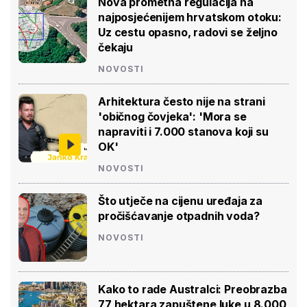
Nova prometna regulacija na
najposjećenijem hrvatskom otoku:
Uz cestu opasno, radovi se željno
čekaju
NOVOSTI
Arhitektura često nije na strani
'običnog čovjeka': 'Mora se
napraviti i 7.000 stanova koji su
OK'
NOVOSTI
Što utječe na cijenu uređaja za
pročišćavanje otpadnih voda?
NOVOSTI
Kako to rade Australci: Preobrazba
77 hektara zapuštene luke u 8.000