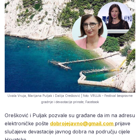
Uvala Vruja, Marijana Puljak i Dalija Orešković | foto: VRUJA – Festival bespravne
gradnje i devastacije prirode; Facebook
Orešković i Puljak pozvale su građane da im na adresu
elektroničke pošte
dobrojejavno@gmail.com
prijave
slučajeve devastacije javnog dobra na području cijele
Hrvatske.