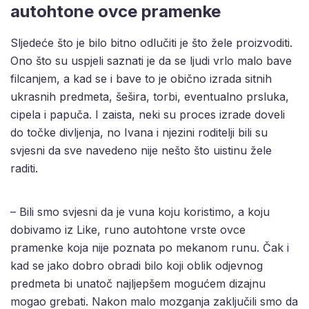
autohtone ovce pramenke
Sljedeće što je bilo bitno odlučiti je što žele proizvoditi.
Ono što su uspjeli saznati je da se ljudi vrlo malo bave
filcanjem, a kad se i bave to je obično izrada sitnih
ukrasnih predmeta, šešira, torbi, eventualno prsluka,
cipela i papuča. I zaista, neki su proces izrade doveli
do točke divljenja, no Ivana i njezini roditelji bili su
svjesni da sve navedeno nije nešto što uistinu žele
raditi.
– Bili smo svjesni da je vuna koju koristimo, a koju
dobivamo iz Like, runo autohtone vrste ovce
pramenke koja nije poznata po mekanom runu. Čak i
kad se jako dobro obradi bilo koji oblik odjevnog
predmeta bi unatoč najljepšem mogućem dizajnu
mogao grebati. Nakon malo mozganja zaključili smo da