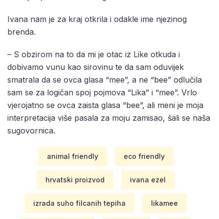
Ivana nam je za kraj otkrila i odakle ime njezinog
brenda.
– S obzirom na to da mi je otac iz Like otkuda i
dobivamo vunu kao sirovinu te da sam oduvijek
smatrala da se ovca glasa “mee”, a ne “bee” odlučila
sam se za logičan spoj pojmova “Lika” i “mee”. Vrlo
vjerojatno se ovca zaista glasa “bee”, ali meni je moja
interpretacija više pasala za moju zamisao, šali se naša
sugovornica.
animal friendly
eco friendly
hrvatski proizvod
ivana ezel
izrada suho filcanih tepiha
likamee