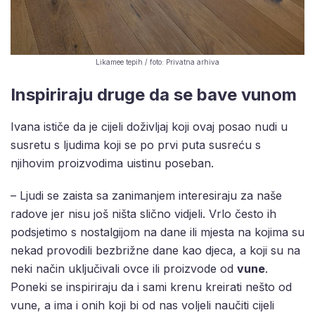
Likamee tepih / foto: Privatna arhiva
Inspiriraju druge da se bave vunom
Ivana ističe da je cijeli doživljaj koji ovaj posao nudi u
susretu s ljudima koji se po prvi puta susreću s
njihovim proizvodima uistinu poseban.
– Ljudi se zaista sa zanimanjem interesiraju za naše
radove jer nisu još ništa slično vidjeli. Vrlo često ih
podsjetimo s nostalgijom na dane ili mjesta na kojima su
nekad provodili bezbrižne dane kao djeca, a koji su na
neki način uključivali ovce ili proizvode od
vune
.
Poneki se inspiriraju da i sami krenu kreirati nešto od
vune, a ima i onih koji bi od nas voljeli naučiti cijeli