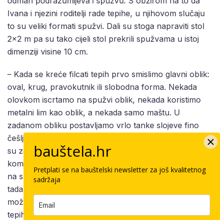
odmah podrazumijeva i spužvu. S obzirom na to da
Ivana i njezini roditelji rade tepihe, u njihovom slučaju
to su veliki formati spužvi. Dali su stoga napraviti stol
2×2 m pa su tako cijeli stol prekrili spužvama u istoj
dimenziji visine 10 cm.
– Kada se kreće filcati tepih prvo smislimo glavni oblik:
oval, krug, pravokutnik ili slobodna forma. Nekada
olovkom iscrtamo na spužvi oblik, nekada koristimo
metalni lim kao oblik, a nekada samo maštu. U
zadanom obliku postavljamo vrlo tanke slojeve fino
češljane vune na spužvu i ručno izrađenim alatima koji
bauštela.hr
su zapravo nekolicina igala za filcanje pričvršćenih na
komad drveta počinjemo udarcima pričvršćivati vunu
Pretplati se na bauštelski newsletter za još kvalitetnog
na spužvu. Ne smijemo ići s debelim slojevima jer se
sadržaja
tada vuna ne ufilcava dobro niti ravnomjerno te ne
možemo kontrolirati pravilno raspoređenu debljinu
tepiha i tepih bi ispadao grbav. To nas vodi do toga da