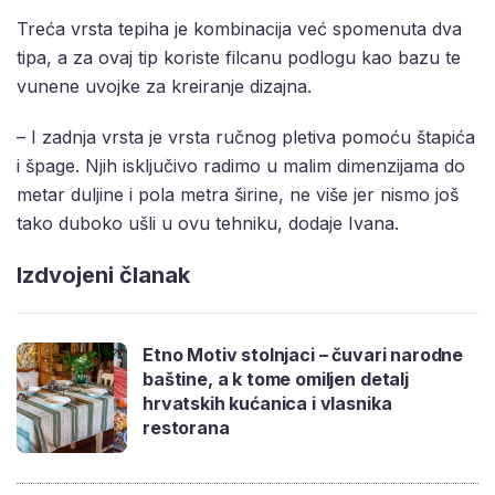
Treća vrsta tepiha je kombinacija već spomenuta dva
tipa, a za ovaj tip koriste filcanu podlogu kao bazu te
vunene uvojke za kreiranje dizajna.
– I zadnja vrsta je vrsta ručnog pletiva pomoću štapića
i špage. Njih isključivo radimo u malim dimenzijama do
metar duljine i pola metra širine, ne više jer nismo još
tako duboko ušli u ovu tehniku, dodaje Ivana.
Izdvojeni članak
Etno Motiv stolnjaci – čuvari narodne
baštine, a k tome omiljen detalj
hrvatskih kućanica i vlasnika
restorana