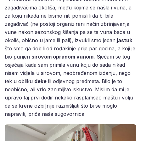
zagađivačima okoliša, među kojima se našla i vuna, a
za koju nikada ne bismo niti pomislili da bi bila
zagađivač (ne postoji organizirani način zbrinjavanja
vune nakon sezonskog šišanja pa se ta vuna baca u
okoliš, obično u jame ili pali), izvukli smo jedan
jastuk
što smo ga dobili od rođakinje prije par godina, a koji je
bio punjen
sirovom opranom vunom.
Sjećam se tog
osjećaja kada sam primila vunu koju do sada nikad
nisam vidjela u sirovom, neobrađenom izdanju, nego
tek u obliku
deke
ili odjevnog predmeta. Bilo je to
neobično, ali vrlo zanimljivo iskustvo. Mislim da mi je
upravo taj prvi dodir nekako rasplamsao maštu i volju
da se krene ozbiljnije razmišljati što bi se moglo
napraviti, priča naša sugovornica.