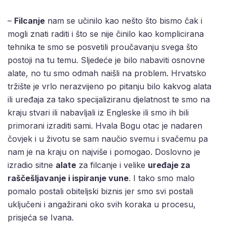
–
Filcanje
nam se učinilo kao nešto što bismo čak i
mogli znati raditi i što se nije činilo kao komplicirana
tehnika te smo se posvetili proučavanju svega što
postoji na tu temu. Sljedeće je bilo nabaviti osnovne
alate, no tu smo odmah naišli na problem. Hrvatsko
tržište je vrlo nerazvijeno po pitanju bilo kakvog alata
ili uređaja za tako specijaliziranu djelatnost te smo na
kraju stvari ili nabavljali iz Engleske ili smo ih bili
primorani izraditi sami. Hvala Bogu otac je nadaren
čovjek i u životu se sam naučio svemu i svačemu pa
nam je na kraju on najviše i pomogao. Doslovno je
izradio sitne
alate
za filcanje i velike
uređaje za
raščešljavanje i ispiranje vune
. I tako smo malo
pomalo postali obiteljski biznis jer smo svi postali
uključeni i angažirani oko svih koraka u procesu,
prisjeća se Ivana.