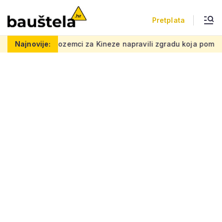
Pretplata
Kineze napravili zgradu koja pomiče granice, boje i oblici pršt
Najnovije: