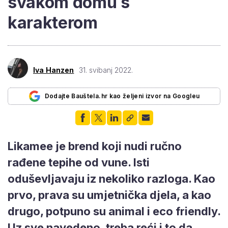
svakom domu s
karakterom
Iva Hanzen
31. svibanj 2022.
Dodajte Bauštela.hr kao željeni izvor na Googleu
Likamee je brend koji nudi ručno
rađene tepihe od vune. Isti
oduševljavaju iz nekoliko razloga. Kao
prvo, prava su umjetnička djela, a kao
drugo, potpuno su animal i eco friendly.
Uz sve navedeno, treba reći i to da