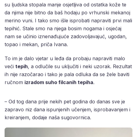
su ljudska stopala manje osjetljiva od ostatka kože te
da njima nije bitno da baš hodaju po vrhunski mekanoj
merino vuni. I tako smo išle isprobati napraviti prvi mali
tepihić. Stale smo na njega bosim nogama i osjećaj
nam se učinio iznenađujuće zadovoljavajuć, ugodan,
topao i mekan, priča Ivana.
To im je dalo vjetar u leđa da probaju napraviti malo
veći
tepih
, a odlučile su uključiti i neki uzorak. Rezultat
ih nije razočarao i tako je pala odluka da se žele baviti
ručnom
izradom suho filcanih tepiha
.
– Od tog dana prije nekih pet godina do danas sve je
zapravo niz dana ispunjenih učenjem, isprobavanjem i
kreiranjem, dodaje naša sugovornica.