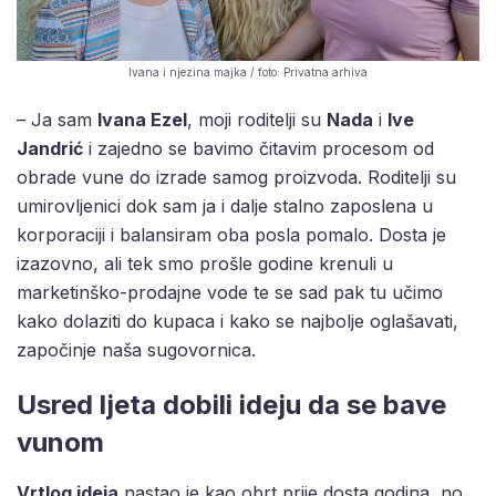
Ivana i njezina majka / foto: Privatna arhiva
– Ja sam
Ivana Ezel
, moji roditelji su
Nada
i
Ive
Jandrić
i zajedno se bavimo čitavim procesom od
obrade vune do izrade samog proizvoda. Roditelji su
umirovljenici dok sam ja i dalje stalno zaposlena u
korporaciji i balansiram oba posla pomalo. Dosta je
izazovno, ali tek smo prošle godine krenuli u
marketinško-prodajne vode te se sad pak tu učimo
kako dolaziti do kupaca i kako se najbolje oglašavati,
započinje naša sugovornica.
Usred ljeta dobili ideju da se bave
vunom
Vrtlog ideja
nastao je kao obrt prije dosta godina, no