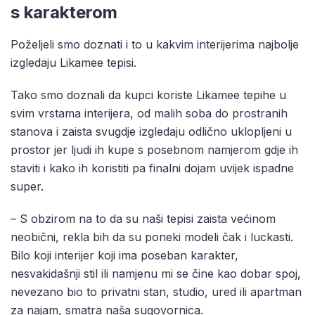
s karakterom
Poželjeli smo doznati i to u kakvim interijerima najbolje
izgledaju Likamee tepisi.
Tako smo doznali da kupci koriste Likamee tepihe u
svim vrstama interijera, od malih soba do prostranih
stanova i zaista svugdje izgledaju odlično uklopljeni u
prostor jer ljudi ih kupe s posebnom namjerom gdje ih
staviti i kako ih koristiti pa finalni dojam uvijek ispadne
super.
– S obzirom na to da su naši tepisi zaista većinom
neobični, rekla bih da su poneki modeli čak i luckasti.
Bilo koji interijer koji ima poseban karakter,
nesvakidašnji stil ili namjenu mi se čine kao dobar spoj,
nevezano bio to privatni stan, studio, ured ili apartman
za najam, smatra naša sugovornica.