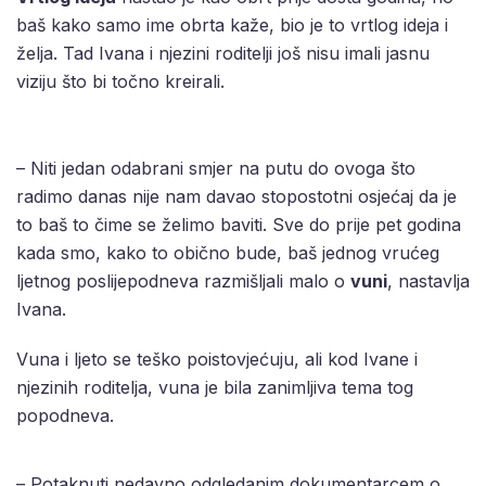
baš kako samo ime obrta kaže, bio je to vrtlog ideja i
želja. Tad Ivana i njezini roditelji još nisu imali jasnu
viziju što bi točno kreirali.
– Niti jedan odabrani smjer na putu do ovoga što
radimo danas nije nam davao stopostotni osjećaj da je
to baš to čime se želimo baviti. Sve do prije pet godina
kada smo, kako to obično bude, baš jednog vrućeg
ljetnog poslijepodneva razmišljali malo o
vuni
, nastavlja
Ivana.
Vuna i ljeto se teško poistovjećuju, ali kod Ivane i
njezinih roditelja, vuna je bila zanimljiva tema tog
popodneva.
– Potaknuti nedavno odgledanim dokumentarcem o