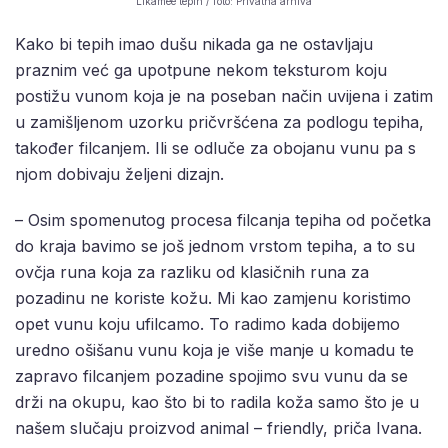
Likamee tepih / foto: Privatna arhiva
Kako bi tepih imao dušu nikada ga ne ostavljaju
praznim već ga upotpune nekom teksturom koju
postižu vunom koja je na poseban način uvijena i zatim
u zamišljenom uzorku pričvršćena za podlogu tepiha,
također filcanjem. Ili se odluče za obojanu vunu pa s
njom dobivaju željeni dizajn.
– Osim spomenutog procesa filcanja tepiha od početka
do kraja bavimo se još jednom vrstom tepiha, a to su
ovčja runa koja za razliku od klasičnih runa za
pozadinu ne koriste kožu. Mi kao zamjenu koristimo
opet vunu koju ufilcamo. To radimo kada dobijemo
uredno ošišanu vunu koja je više manje u komadu te
zapravo filcanjem pozadine spojimo svu vunu da se
drži na okupu, kao što bi to radila koža samo što je u
našem slučaju proizvod animal – friendly, priča Ivana.