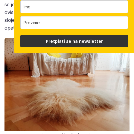
se jedan
tepih
radi danima ili čak par tjedana, sve
ovisno o veličini i debljini. Slaganje i pričvršćivanje
slojeva znači da ponekad sve ponovimo 10 – 15 puta,
opet ovisno o ciljanoj debljini, objašnjava Ivana.
Pretplati se na newsletter