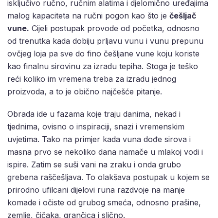
isključivo ručno, ručnim alatima i djelomično uređajima
malog kapaciteta na ručni pogon kao što je
češljač
vune.
Cijeli postupak provode od početka, odnosno
od trenutka kada dobiju prljavu vunu i vunu prepunu
ovčjeg loja pa sve do fino češljane vune koju koriste
kao finalnu sirovinu za izradu tepiha. Stoga je teško
reći koliko im vremena treba za izradu jednog
proizvoda, a to je obično najčešće pitanje.
Obrada ide u fazama koje traju danima, nekad i
tjednima, ovisno o inspiraciji, snazi i vremenskim
uvjetima. Tako na primjer kada vuna dođe sirova i
masna prvo se nekoliko dana namače u mlakoj vodi i
ispire. Zatim se suši vani na zraku i onda grubo
grebena raščešljava. To olakšava postupak u kojem se
prirodno ufilcani dijelovi runa razdvoje na manje
komade i očiste od grubog smeća, odnosno prašine,
zemlje, čičaka, grančica i slično.