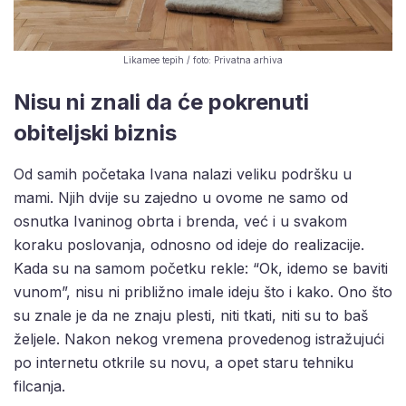
Likamee tepih / foto: Privatna arhiva
Nisu ni znali da će pokrenuti
obiteljski biznis
Od samih početaka Ivana nalazi veliku podršku u
mami. Njih dvije su zajedno u ovome ne samo od
osnutka Ivaninog obrta i brenda, već i u svakom
koraku poslovanja, odnosno od ideje do realizacije.
Kada su na samom početku rekle: “Ok, idemo se baviti
vunom”, nisu ni približno imale ideju što i kako. Ono što
su znale je da ne znaju plesti, niti tkati, niti su to baš
željele. Nakon nekog vremena provedenog istražujući
po internetu otkrile su novu, a opet staru tehniku
filcanja.