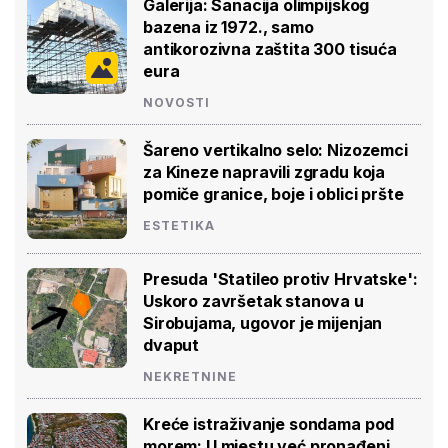
Galerija: Sanacija olimpijskog
bazena iz 1972., samo
antikorozivna zaštita 300 tisuća
eura
NOVOSTI
Šareno vertikalno selo: Nizozemci
za Kineze napravili zgradu koja
pomiče granice, boje i oblici pršte
ESTETIKA
Presuda 'Statileo protiv Hrvatske':
Uskoro završetak stanova u
Sirobujama, ugovor je mijenjan
dvaput
NEKRETNINE
Kreće istraživanje sondama pod
morem: U mjestu već pronađeni