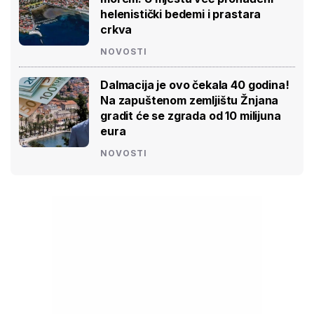
helenistički bedemi i prastara
crkva
NOVOSTI
Dalmacija je ovo čekala 40 godina!
Na zapuštenom zemljištu Žnjana
gradit će se zgrada od 10 milijuna
eura
NOVOSTI