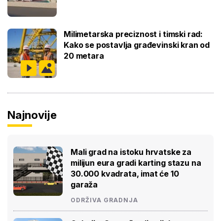
Milimetarska preciznost i timski rad:
Kako se postavlja građevinski kran od
20 metara
Najnovije
Mali grad na istoku hrvatske za
milijun eura gradi karting stazu na
30.000 kvadrata, imat će 10
garaža
ODRŽIVA GRADNJA