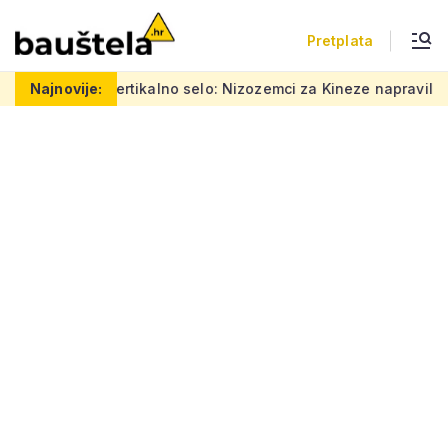
Pretplata
Šareno vertikalno selo: Nizozemci za Kineze napravili zgradu 
Najnovije: