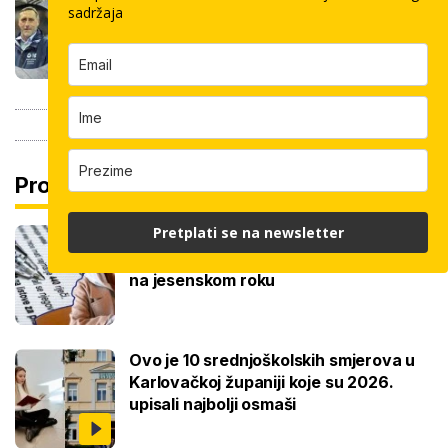
pločica: Cijenu određuju površina,
sadržaja
dimenzije keramike, ali i lokacija
Pročitaj još
Pretplati se na newsletter
Ove lektire maturanti se najviše boje,
a samo je jednom bila tema eseja i to
na jesenskom roku
Ovo je 10 srednjoškolskih smjerova u
Karlovačkoj županiji koje su 2026.
upisali najbolji osmaši