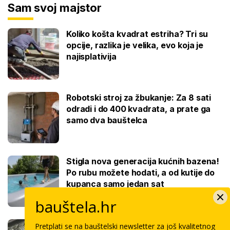
Sam svoj majstor
Koliko košta kvadrat estriha? Tri su
opcije, razlika je velika, evo koja je
najisplativija
Robotski stroj za žbukanje: Za 8 sati
odradi i do 400 kvadrata, a prate ga
samo dva bauštelca
Stigla nova generacija kućnih bazena!
Po rubu možete hodati, a od kutije do
kupanca samo jedan sat
bauštela.hr
Koliko košta keramičar za kvadrat
Pretplati se na bauštelski newsletter za još kvalitetnog