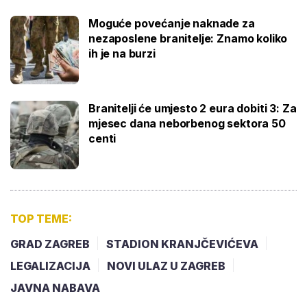
Moguće povećanje naknade za
nezaposlene branitelje: Znamo koliko
ih je na burzi
Branitelji će umjesto 2 eura dobiti 3: Za
mjesec dana neborbenog sektora 50
centi
TOP TEME:
GRAD ZAGREB
STADION KRANJČEVIĆEVA
LEGALIZACIJA
NOVI ULAZ U ZAGREB
JAVNA NABAVA