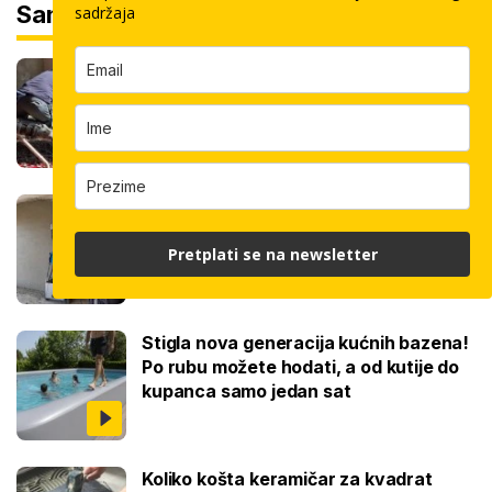
Sam svoj majstor
sadržaja
Koliko košta kvadrat estriha? Tri su
opcije, razlika je velika, evo koja je
najisplativija
Robotski stroj za žbukanje: Za 8 sati
odradi i do 400 kvadrata, a prate ga
samo dva bauštelca
Pretplati se na newsletter
Stigla nova generacija kućnih bazena!
Po rubu možete hodati, a od kutije do
kupanca samo jedan sat
Koliko košta keramičar za kvadrat