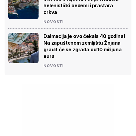
helenistički bedemi i prastara
crkva
NOVOSTI
Dalmacija je ovo čekala 40 godina!
Na zapuštenom zemljištu Žnjana
gradit će se zgrada od 10 milijuna
eura
NOVOSTI