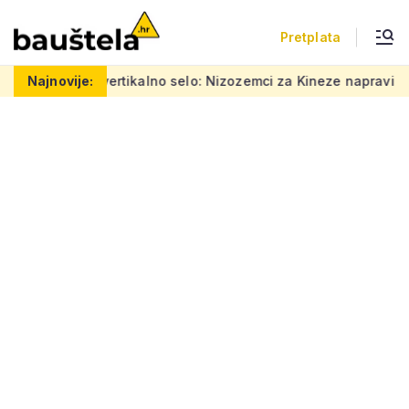
Pretplata
Šareno vertikalno selo: Nizozemci za Kineze napravili zgradu 
Najnovije: