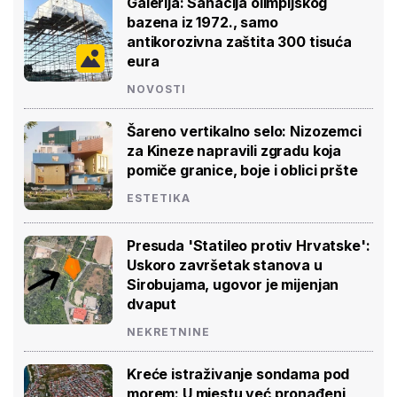
Galerija: Sanacija olimpijskog
bazena iz 1972., samo
antikorozivna zaštita 300 tisuća
eura
NOVOSTI
Šareno vertikalno selo: Nizozemci
za Kineze napravili zgradu koja
pomiče granice, boje i oblici pršte
ESTETIKA
Presuda 'Statileo protiv Hrvatske':
Uskoro završetak stanova u
Sirobujama, ugovor je mijenjan
dvaput
NEKRETNINE
Kreće istraživanje sondama pod
morem: U mjestu već pronađeni