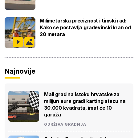
Milimetarska preciznost i timski rad:
Kako se postavlja građevinski kran od
20 metara
Najnovije
Mali grad na istoku hrvatske za
milijun eura gradi karting stazu na
30.000 kvadrata, imat će 10
garaža
ODRŽIVA GRADNJA