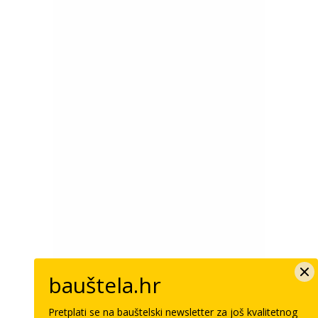
bauštela.hr
Pretplati se na bauštelski newsletter za još kvalitetnog