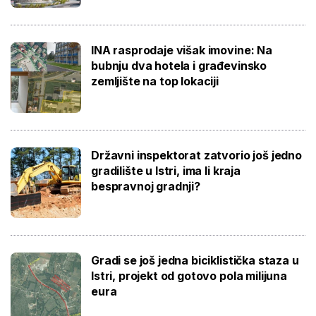
INA rasprodaje višak imovine: Na
bubnju dva hotela i građevinsko
zemljište na top lokaciji
Državni inspektorat zatvorio još jedno
gradilište u Istri, ima li kraja
bespravnoj gradnji?
Gradi se još jedna biciklistička staza u
Istri, projekt od gotovo pola milijuna
eura