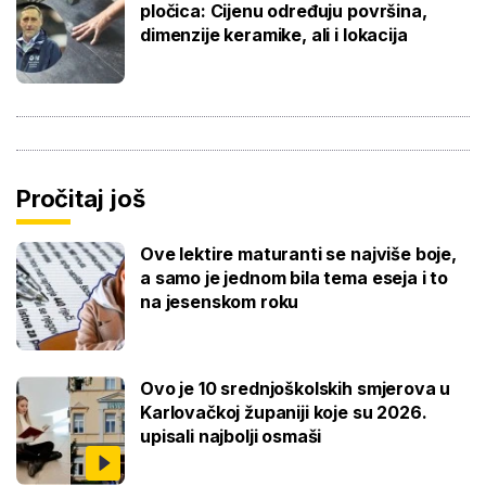
pločica: Cijenu određuju površina,
dimenzije keramike, ali i lokacija
Pročitaj još
Ove lektire maturanti se najviše boje,
a samo je jednom bila tema eseja i to
na jesenskom roku
Ovo je 10 srednjoškolskih smjerova u
Karlovačkoj županiji koje su 2026.
upisali najbolji osmaši