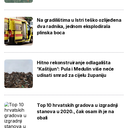
Na gradilištima u Istri teško ozlijeđena
dva radnika, jednom eksplodirala
plinska boca
Hitno rekonstruiranje odlagališta
'Kaštijun': Pula i Medulin više neće
udisati smrad za cijelu županiju
Top 10 hrvatskih gradova u izgradnji
stanova u 2020., čak osam ih je na
obali