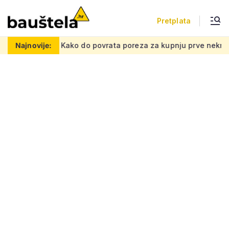
Pretplata
u mrežu
Najnovije:
Kako do povrata poreza za kupnju prve nekretnine: M