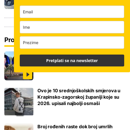
Pročitaj još
Ovo je 5 mana života u studentskom
Pretplati se na newsletter
domu na koje se svaki brucoš mora
naviknuti
Ovo je 10 srednjoškolskih smjerova u
Krapinsko-zagorskoj županiji koje su
2026. upisali najbolji osmaši
Broj rođenih raste dok broj umrlih