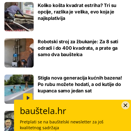
Koliko košta kvadrat estriha? Tri su
opcije, razlika je velika, evo koja je
najisplativija
Robotski stroj za žbukanje: Za 8 sati
odradi i do 400 kvadrata, a prate ga
samo dva bauštelca
Stigla nova generacija kućnih bazena!
Po rubu možete hodati, a od kutije do
kupanca samo jedan sat
bauštela.hr
Koliko košta keramičar za kvadrat
pločica: Cijenu određuju površina,
Pretplati se na bauštelski newsletter za još
dimenzije keramike, ali i lokacija
kvalitetnog sadržaja