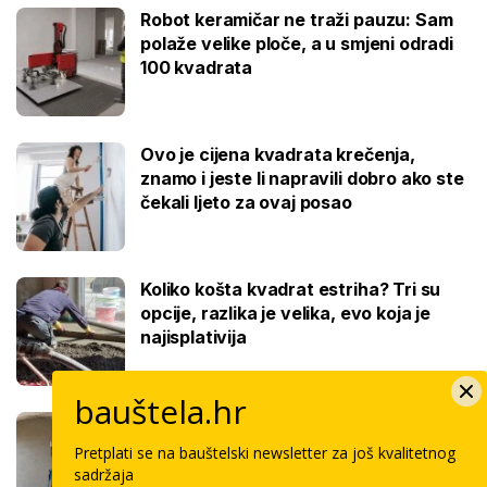
Robot keramičar ne traži pauzu: Sam
polaže velike ploče, a u smjeni odradi
100 kvadrata
Ovo je cijena kvadrata krečenja,
znamo i jeste li napravili dobro ako ste
čekali ljeto za ovaj posao
Koliko košta kvadrat estriha? Tri su
opcije, razlika je velika, evo koja je
najisplativija
bauštela.hr
Robotski stroj za žbukanje: Za 8 sati
odradi i do 400 kvadrata, a prate ga
Pretplati se na bauštelski newsletter za još kvalitetnog
samo dva bauštelca
sadržaja