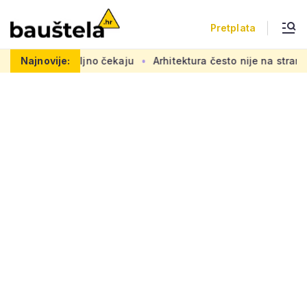
Pretplata
adovi se željno čekaju
Najnovije:
Arhitektura često nije na strani 'obi