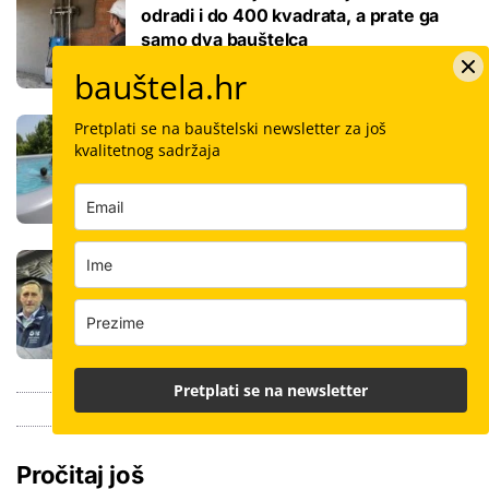
odradi i do 400 kvadrata, a prate ga
samo dva bauštelca
bauštela.hr
Stigla nova generacija kućnih bazena!
Pretplati se na bauštelski newsletter za još
Po rubu možete hodati, a od kutije do
kvalitetnog sadržaja
kupanca samo jedan sat
Koliko košta keramičar za kvadrat
pločica: Cijenu određuju površina,
dimenzije keramike, ali i lokacija
Pretplati se na newsletter
Pročitaj još