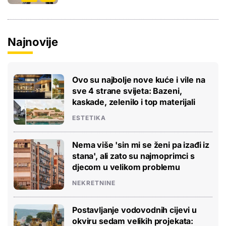
Najnovije
Ovo su najbolje nove kuće i vile na
sve 4 strane svijeta: Bazeni,
kaskade, zelenilo i top materijali
ESTETIKA
Nema više 'sin mi se ženi pa izađi iz
stana', ali zato su najmoprimci s
djecom u velikom problemu
NEKRETNINE
Postavljanje vodovodnih cijevi u
okviru sedam velikih projekata: