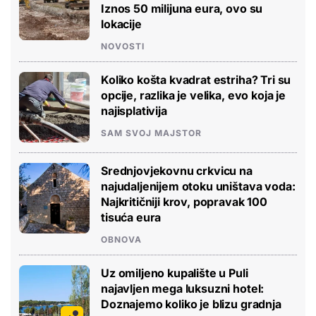
Iznos 50 milijuna eura, ovo su
lokacije
NOVOSTI
Koliko košta kvadrat estriha? Tri su
opcije, razlika je velika, evo koja je
najisplativija
SAM SVOJ MAJSTOR
Srednjovjekovnu crkvicu na
najudaljenijem otoku uništava voda:
Najkritičniji krov, popravak 100
tisuća eura
OBNOVA
Uz omiljeno kupalište u Puli
najavljen mega luksuzni hotel:
Doznajemo koliko je blizu gradnja