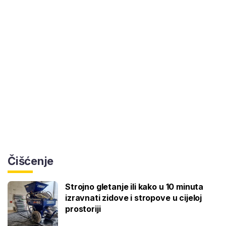
Čišćenje
Strojno gletanje ili kako u 10 minuta
izravnati zidove i stropove u cijeloj
prostoriji