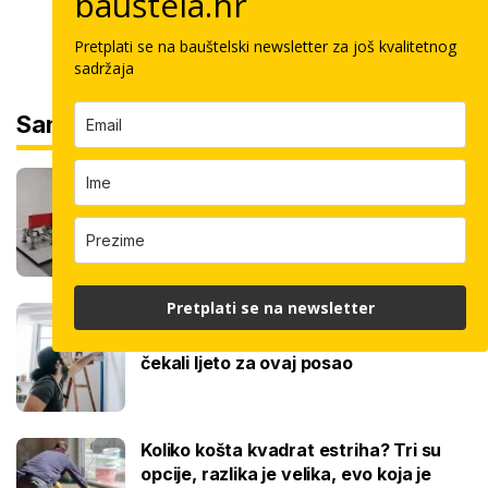
bauštela.hr
Pretplati se na bauštelski newsletter za još kvalitetnog
sadržaja
Sam svoj majstor
Robot keramičar ne traži pauzu: Sam
polaže velike ploče, a u smjeni odradi
100 kvadrata
Pretplati se na newsletter
Ovo je cijena kvadrata krečenja,
znamo i jeste li napravili dobro ako ste
čekali ljeto za ovaj posao
Koliko košta kvadrat estriha? Tri su
opcije, razlika je velika, evo koja je