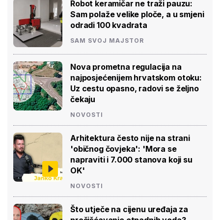
Robot keramičar ne traži pauzu:
Sam polaže velike ploče, a u smjeni
odradi 100 kvadrata
SAM SVOJ MAJSTOR
Nova prometna regulacija na
najposjećenijem hrvatskom otoku:
Uz cestu opasno, radovi se željno
čekaju
NOVOSTI
Arhitektura često nije na strani
'običnog čovjeka': 'Mora se
napraviti i 7.000 stanova koji su
OK'
NOVOSTI
Što utječe na cijenu uređaja za
pročišćavanje otpadnih voda?