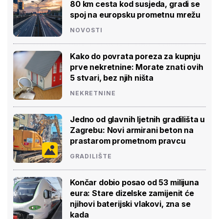
80 km cesta kod susjeda, gradi se
spoj na europsku prometnu mrežu
NOVOSTI
Kako do povrata poreza za kupnju
prve nekretnine: Morate znati ovih
5 stvari, bez njih ništa
NEKRETNINE
Jedno od glavnih ljetnih gradilišta u
Zagrebu: Novi armirani beton na
prastarom prometnom pravcu
GRADILIŠTE
Končar dobio posao od 53 milijuna
eura: Stare dizelske zamijenit će
njihovi baterijski vlakovi, zna se
kada