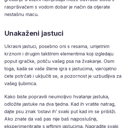
raspršivačem s vodom dobar je način da otjerate
nestašnu macu.
Unakaženi jastuci
Ukrasni jastuci, posebno oni s resama, umjetnim
krznom i drugim taktilnim elementima koji izgledaju
poput igračke, potiču vašeg psa na žvakanje. Osim
toga, kada se vaše štene igra s jastucima, vjerojatno
ćete potrčati i uključiti se, a pozornost je uzbudljiva za
vašeg ljubimca.
Kako biste popravili neumoljivo hvatanje jastuka,
odložite jastuke na dva tjedna. Kad ih vratite natrag,
dajte psu znak ‘ostavi ih’ svaki put kad im se približi.
Ako znate da vaš pas nije baš najposlušniji,
eksperimentirajte s jeftinim jastucima. Nagradite svaki