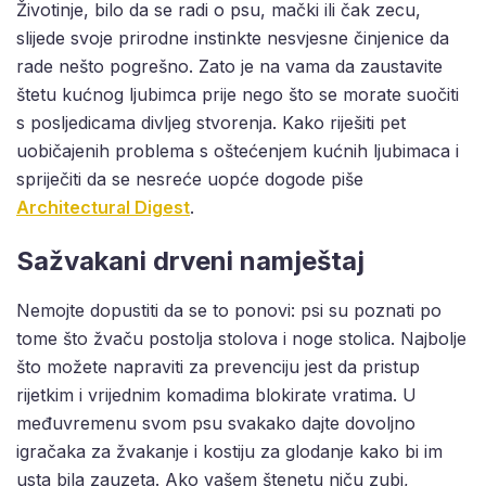
Životinje, bilo da se radi o psu, mački ili čak zecu,
slijede svoje prirodne instinkte nesvjesne činjenice da
rade nešto pogrešno. Zato je na vama da zaustavite
štetu kućnog ljubimca prije nego što se morate suočiti
s posljedicama divljeg stvorenja. Kako riješiti pet
uobičajenih problema s oštećenjem kućnih ljubimaca i
spriječiti da se nesreće uopće dogode piše
Architectural Digest
.
Sažvakani drveni namještaj
Nemojte dopustiti da se to ponovi: psi su poznati po
tome što žvaču postolja stolova i noge stolica. Najbolje
što možete napraviti za prevenciju jest da pristup
rijetkim i vrijednim komadima blokirate vratima. U
međuvremenu svom psu svakako dajte dovoljno
igračaka za žvakanje i kostiju za glodanje kako bi im
usta bila zauzeta. Ako vašem štenetu niču zubi,