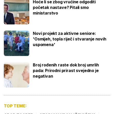
Hoće li se zbog vrućine odgoditi
početak nastave? Pitali smo
ministarstvo
Novi projekt za aktivne seniore:
'Osmijeh, topla riječ i stvaranje novih
uspomena'
Broj rođenih raste dok broj umrlih
pada: Prirodni prirast svejedno je
negativan
TOP TEME: