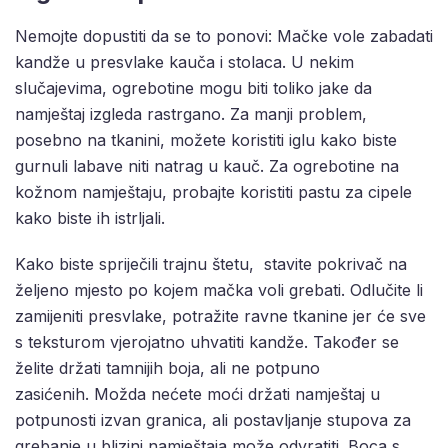
Nemojte dopustiti da se to ponovi: Mačke vole zabadati
kandže u presvlake kauča i stolaca. U nekim
slučajevima, ogrebotine mogu biti toliko jake da
namještaj izgleda rastrgano. Za manji problem,
posebno na tkanini, možete koristiti iglu kako biste
gurnuli labave niti natrag u kauč. Za ogrebotine na
kožnom namještaju, probajte koristiti pastu za cipele
kako biste ih istrljali.
Kako biste spriječili trajnu štetu, stavite pokrivač na
željeno mjesto po kojem mačka voli grebati. Odlučite li
zamijeniti presvlake, potražite ravne tkanine jer će sve
s teksturom vjerojatno uhvatiti kandže. Također se
želite držati tamnijih boja, ali ne potpuno
zasićenih. Možda nećete moći držati namještaj u
potpunosti izvan granica, ali postavljanje stupova za
grebanje u blizini namještaja može odvratiti. Boca s