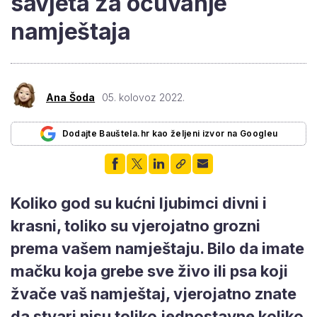
savjeta za očuvanje
namještaja
Ana Šoda
05. kolovoz 2022.
Dodajte Bauštela.hr kao željeni izvor na Googleu
Koliko god su kućni ljubimci divni i
krasni, toliko su vjerojatno grozni
prema vašem namještaju. Bilo da imate
mačku koja grebe sve živo ili psa koji
žvače vaš namještaj, vjerojatno znate
da stvari nisu toliko jednostavne koliko