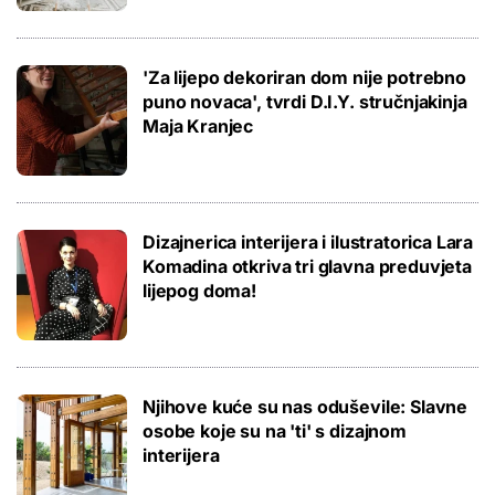
'Za lijepo dekoriran dom nije potrebno
puno novaca', tvrdi D.I.Y. stručnjakinja
Maja Kranjec
Dizajnerica interijera i ilustratorica Lara
Komadina otkriva tri glavna preduvjeta
lijepog doma!
Njihove kuće su nas oduševile: Slavne
osobe koje su na 'ti' s dizajnom
interijera