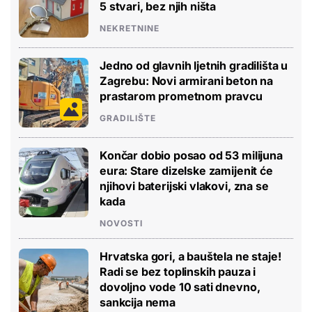
5 stvari, bez njih ništa
NEKRETNINE
Jedno od glavnih ljetnih gradilišta u
Zagrebu: Novi armirani beton na
prastarom prometnom pravcu
GRADILIŠTE
Končar dobio posao od 53 milijuna
eura: Stare dizelske zamijenit će
njihovi baterijski vlakovi, zna se
kada
NOVOSTI
Hrvatska gori, a bauštela ne staje!
Radi se bez toplinskih pauza i
dovoljno vode 10 sati dnevno,
sankcija nema