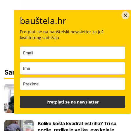
bauštela.hr
Pretplati se na bauštelski newsletter za još
kvalitetnog sadržaja
Sam svoj majstor
Ovo je cijena kvadrata krečenja, znamo
i jeste li napravili dobro ako ste čekali
ljeto za ovaj posao
Pretplati se na newsletter
Koliko košta kvadrat estriha? Tri su
opcije, razlika je velika, evo koja je