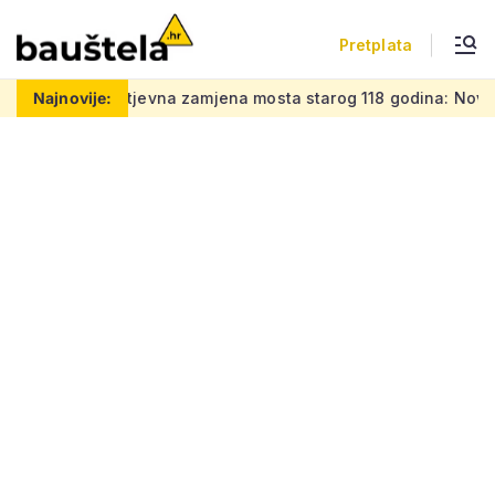
Pretplata
ao
Najnovije:
Zahtjevna zamjena mosta starog 118 godina: Novi čelični