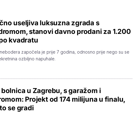
no useljiva luksuzna zgrada s
dromom, stanovi davno prodani za 1.200
po kvadratu
nebodera započela je prije 7 godina, odnosno prije nego su se
ekretnina ozbiljno napuhale.
bolnica u Zagrebu, s garažom i
romom: Projekt od 174 milijuna u finalu,
to se gradi