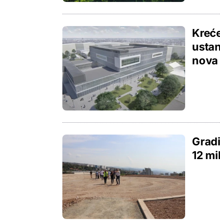
Kreć
ustan
nova 
Gradi
12 mi