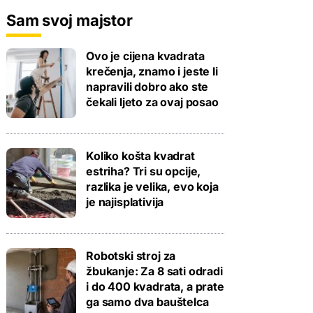
Sam svoj majstor
Ovo je cijena kvadrata
krečenja, znamo i jeste li
napravili dobro ako ste
čekali ljeto za ovaj posao
Koliko košta kvadrat
estriha? Tri su opcije,
razlika je velika, evo koja
je najisplativija
Robotski stroj za
žbukanje: Za 8 sati odradi
i do 400 kvadrata, a prate
ga samo dva bauštelca