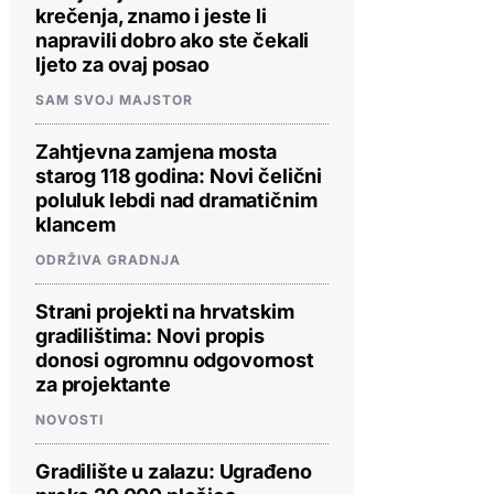
krečenja, znamo i jeste li
napravili dobro ako ste čekali
ljeto za ovaj posao
SAM SVOJ MAJSTOR
Zahtjevna zamjena mosta
starog 118 godina: Novi čelični
poluluk lebdi nad dramatičnim
klancem
ODRŽIVA GRADNJA
Strani projekti na hrvatskim
gradilištima: Novi propis
donosi ogromnu odgovornost
za projektante
NOVOSTI
Gradilište u zalazu: Ugrađeno