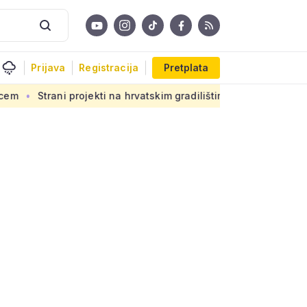
Prijava
Registracija
Pretplata
i projekti na hrvatskim gradilištima: Novi propis donosi ogro