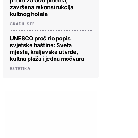
preko 20.000 pločica,
završena rekonstrukcija
kultnog hotela
GRADILIŠTE
UNESCO proširio popis
svjetske baštine: Sveta
mjesta, kraljevske utvrde,
kultna plaža i jedna močvara
ESTETIKA