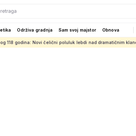
tetika
Održiva gradnja
Sam svoj majstor
Obnova
: Novi čelični poluluk lebdi nad dramatičnim klancem
Stran