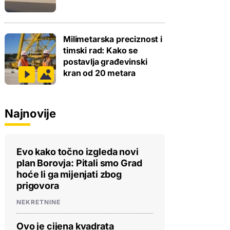
Milimetarska preciznost i
timski rad: Kako se
postavlja građevinski
kran od 20 metara
Najnovije
Evo kako točno izgleda novi
plan Borovja: Pitali smo Grad
hoće li ga mijenjati zbog
prigovora
NEKRETNINE
Ovo je cijena kvadrata