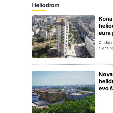
Heliodrom
Konač
helio
eura 
Gradnja 
cijene n
Nova 
helid
evo š