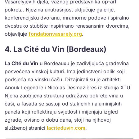
Vasarelyjevih djela, važnog predstavnika op-art
pokreta. Njezina unutrašnjost uključuje galerije,
konferencijsku dvoranu, mramorne podove i spiralno
dvostruko stubište inspirirano renesansnim dvorcima,
objavljuje
fondationvasarely.org
.
4. La Cité du Vin (Bordeaux)
La Cité du Vin
u Bordeauxu je zadivljujuća građevina
posvećena vinskoj kulturi. Ima jedinstveni oblik koji
podsjeća na vinsku čašu. Dizajnirali su je arhitekti
Anouk Legendre i Nicolas Desmazières iz studija XTU.
Njena zaobljena struktura odražava pokrete vina u
čaši, a fasada se sastoji od staklenih i aluminijskih
panela koji reflektiraju svjetlost i mijenjaju izgled
zgrade, ovisno o dobu dana, stoji na njihovoj
službenoj stranici
laciteduvin.com
.