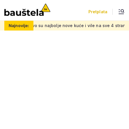
Pretplata
e nove kuće i vile na sve 4 strane svijeta: Bazeni, kaskade, zele
Najnovije: