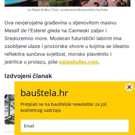
Le Palais Bulles | Foto: screenshot MonacoInfo/YouTube
Ova nevjerojatna građevina u stjenovitom masivu
Massif de l’Esterel gleda na Canneski zaljev i
Sredozemno more. Moderan futuristički labirint ima
zaobljene ulaze i prozorske otvore u kojima se idealno
reflektira sunčeva svjetlost, morsko plavetnilo i
jedrilice u prolazu, piše
palaisbulles.com
.
Izdvojeni članak
bauštela.hr
Najveća gradilišta u EU: Tri tunela,
jedna zračna luka i povijesno proširenje
Pretplati se na bauštelski newsletter za još
kvalitetnog sadržaja
metroa