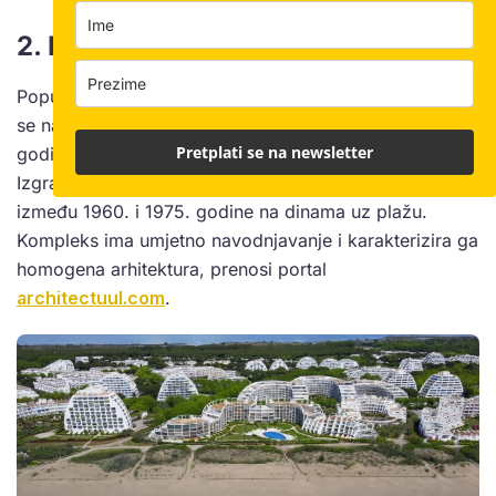
2. La Grande Motte (Hérault)
Popularno ljetovalište i luka
La Grande Motte
smjestilo
se na jugu Francuske te je s dva milijuna turista
Pretplati se na newsletter
godišnje jedno od njihovih omiljenih mjesta za odmor.
Izgrađeno je prema projektu arhitekta Jeana Balladura
između 1960. i 1975. godine na dinama uz plažu.
Kompleks ima umjetno navodnjavanje i karakterizira ga
homogena arhitektura, prenosi portal
architectuul.com
.