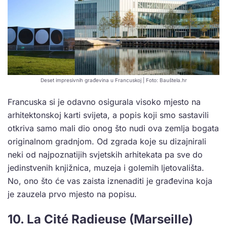
Deset impresivnih građevina u Francuskoj | Foto: Bauštela.hr
Francuska si je odavno osigurala visoko mjesto na
arhitektonskoj karti svijeta, a popis koji smo sastavili
otkriva samo mali dio onog što nudi ova zemlja bogata
originalnom gradnjom. Od zgrada koje su dizajnirali
neki od najpoznatijih svjetskih arhitekata pa sve do
jedinstvenih knjižnica, muzeja i golemih ljetovališta.
No, ono što će vas zaista iznenaditi je građevina koja
je zauzela prvo mjesto na popisu.
10. La Cité Radieuse (Marseille)