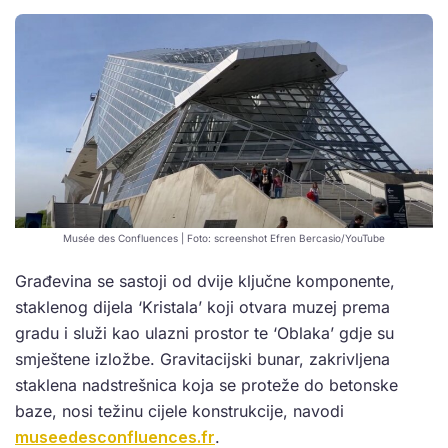
Musée des Confluences | Foto: screenshot Efren Bercasio/YouTube
Građevina se sastoji od dvije ključne komponente,
staklenog dijela ‘Kristala’ koji otvara muzej prema
gradu i služi kao ulazni prostor te ‘Oblaka’ gdje su
smještene izložbe. Gravitacijski bunar, zakrivljena
staklena nadstrešnica koja se proteže do betonske
baze, nosi težinu cijele konstrukcije, navodi
museedesconfluences.fr
.