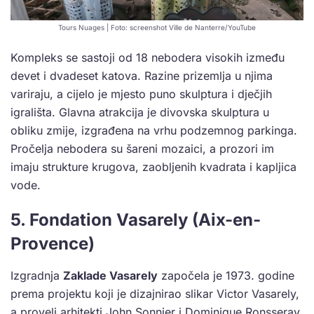
Tours Nuages | Foto: screenshot Ville de Nanterre/YouTube
Kompleks se sastoji od 18 nebodera visokih između
devet i dvadeset katova. Razine prizemlja u njima
variraju, a cijelo je mjesto puno skulptura i dječjih
igrališta. Glavna atrakcija je divovska skulptura u
obliku zmije, izgrađena na vrhu podzemnog parkinga.
Pročelja nebodera su šareni mozaici, a prozori im
imaju strukture krugova, zaobljenih kvadrata i kapljica
vode.
5. Fondation Vasarely (Aix-en-
Provence)
Izgradnja
Zaklade Vasarely
započela je 1973. godine
prema projektu koji je dizajnirao slikar Victor Vasarely,
a proveli arhitekti John Sonnier i Dominique Ronsseray.