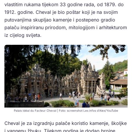
vlastitim rukama tijekom 33 godine rada, od 1879. do
1912. godine. Cheval je bio poštar koji je na svojim
putovanjima skupljao kamenje i postepeno gradio
palaču inspiriranu prirodom, mitologijom i arhitekturom
iz cijelog svijeta.
Palais Idéal du Facteur Cheval | Foto: screenshot Les infos d’Alex/YouTube
Cheval je za izgradnju palače koristio kamenje, školjke
i vapnenu žbuku. Tijekom godina je dodao brojne