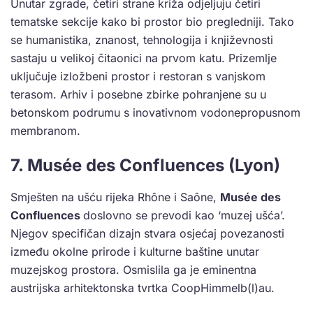
Unutar zgrade, četiri strane križa odjeljuju četiri
tematske sekcije kako bi prostor bio pregledniji. Tako
se humanistika, znanost, tehnologija i književnosti
sastaju u velikoj čitaonici na prvom katu. Prizemlje
uključuje izložbeni prostor i restoran s vanjskom
terasom. Arhiv i posebne zbirke pohranjene su u
betonskom podrumu s inovativnom vodonepropusnom
membranom.
7. Musée des Confluences (Lyon)
Smješten na ušću rijeka Rhône i Saône,
Musée des
Confluences
doslovno se prevodi kao ‘muzej ušća’.
Njegov specifičan dizajn stvara osjećaj povezanosti
između okolne prirode i kulturne baštine unutar
muzejskog prostora. Osmislila ga je eminentna
austrijska arhitektonska tvrtka CoopHimmelb(l)au.