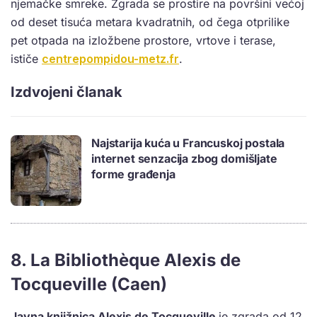
njemačke smreke. Zgrada se prostire na površini većoj
od deset tisuća metara kvadratnih, od čega otprilike
pet otpada na izložbene prostore, vrtove i terase,
ističe
centrepompidou-metz.fr
.
Izdvojeni članak
Najstarija kuća u Francuskoj postala
internet senzacija zbog domišljate
forme građenja
8. La Bibliothèque Alexis de
Tocqueville (Caen)
Javna knjižnica Alexis de Tocqueville
je zgrada od 12