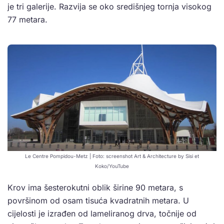
je tri galerije. Razvija se oko središnjeg tornja visokog
77 metara.
Le Centre Pompidou-Metz | Foto: screenshot Art & Architecture by Sisi et
Koko/YouTube
Krov ima šesterokutni oblik širine 90 metara, s
površinom od osam tisuća kvadratnih metara. U
cijelosti je izrađen od lameliranog drva, točnije od