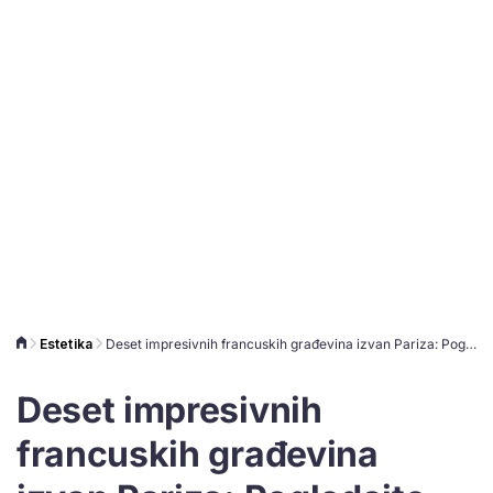
Estetika
Deset impresivnih francuskih građevina izvan Pariza: Pogledajte zgradu u obliku čaše i palaču od školjaka
Deset impresivnih
francuskih građevina