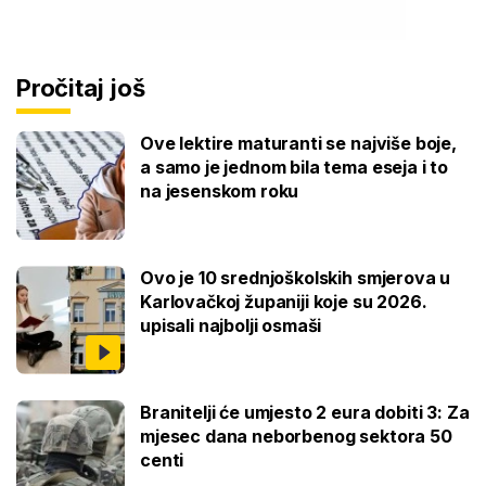
Pročitaj još
Ove lektire maturanti se najviše boje,
a samo je jednom bila tema eseja i to
na jesenskom roku
Ovo je 10 srednjoškolskih smjerova u
Karlovačkoj županiji koje su 2026.
upisali najbolji osmaši
Branitelji će umjesto 2 eura dobiti 3: Za
mjesec dana neborbenog sektora 50
centi