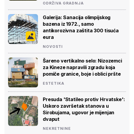
ODRŽIVA GRADNJA
Galerija: Sanacija olimpijskog
bazena iz 1972., samo
antikorozivna zaštita 300 tisuća
eura
NOVOSTI
Šareno vertikalno selo: Nizozemci
za Kineze napravili zgradu koja
pomiče granice, boje i oblici pršte
ESTETIKA
Presuda 'Statileo protiv Hrvatske':
Uskoro završetak stanova u
Sirobujama, ugovor je mijenjan
dvaput
NEKRETNINE