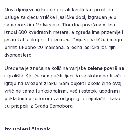
Novi
dječji vrtić
koji će pružiti kvalitetan prostor i
usluge za djecu vrtićke i jasličke dobi, izgrađen je u
samoborskim Molvicama. Tlocrtna površina vrtića
iznosi 600 kvadratnih metara, a zgrada ima prizemlje i
jedan kat s ukupno tri jedinice. Dvije su vrtićke i mogu
primiti ukupno 20 mališana, a jedna jaslička još njih
dvanaestero.
Uređena je značajna količina vanjske
zelene površine
i igralište, što će omogućiti djeci da se slobodno kreću i
igraju na svježem zraku. Sam objekt i okoliš čine ovaj
vrtić ne samo funkcionalnim, već i estetski ugodnim i
prikladnim prostorom za odgoj i igru najmlađih, kako
su priopćili iz Grada Samobora.
Izdvojeni članak