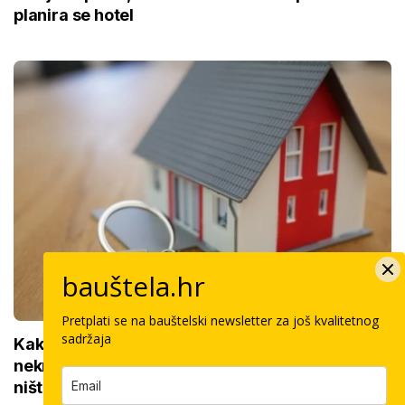
planira se hotel
bauštela.hr
Pretplati se na bauštelski newsletter za još kvalitetnog
sadržaja
Kako do povrata poreza za kupnju prve
nekretnine: Morate znati ovih 5 stvari, bez njih
ništa