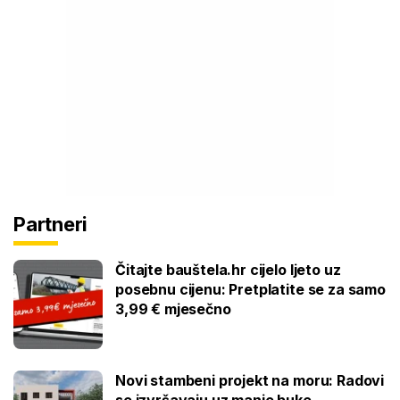
Partneri
Čitajte bauštela.hr cijelo ljeto uz
posebnu cijenu: Pretplatite se za samo
3,99 € mjesečno
Novi stambeni projekt na moru: Radovi
se izvršavaju uz manje buke