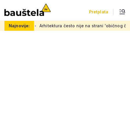
Pretplata
Arhitektura često nije na strani 'običnog čovjeka': 'Mora se 
Najnovije: