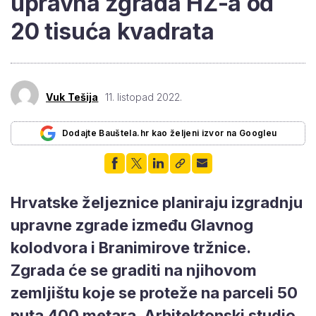
upravna zgrada HŽ-a od
20 tisuća kvadrata
Vuk Tešija
11. listopad 2022.
Dodajte Bauštela.hr kao željeni izvor na Googleu
Hrvatske željeznice planiraju izgradnju
upravne zgrade između Glavnog
kolodvora i Branimirove tržnice.
Zgrada će se graditi na njihovom
zemljištu koje se proteže na parceli 50
puta 400 metara. Arhitektonski studio