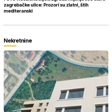
zagrebačke ulice: Prozori su zlatni, štih
mediteranski
Nekretnine