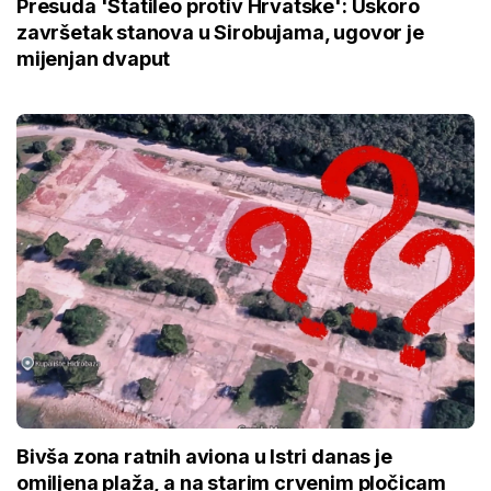
Presuda 'Statileo protiv Hrvatske': Uskoro
završetak stanova u Sirobujama, ugovor je
mijenjan dvaput
Bivša zona ratnih aviona u Istri danas je
omiljena plaža, a na starim crvenim pločicam