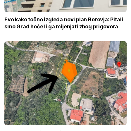
Evo kako točno izgleda novi plan Borovja: Pitali
smo Grad hoće li ga mijenjati zbog prigovora