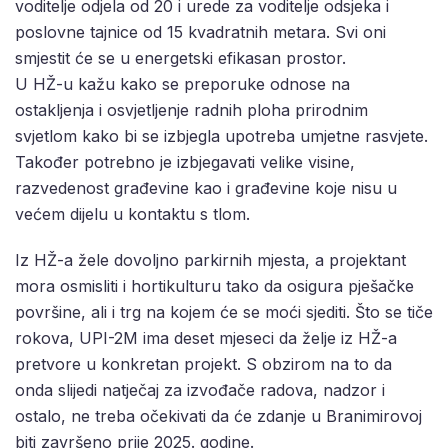
voditelje odjela od 20 i urede za voditelje odsjeka i
poslovne tajnice od 15 kvadratnih metara. Svi oni
smjestit će se u energetski efikasan prostor.
U HŽ-u kažu kako se preporuke odnose na
ostakljenja i osvjetljenje radnih ploha prirodnim
svjetlom kako bi se izbjegla upotreba umjetne rasvjete.
Također potrebno je izbjegavati velike visine,
razvedenost građevine kao i građevine koje nisu u
većem dijelu u kontaktu s tlom.
Iz HŽ-a žele dovoljno parkirnih mjesta, a projektant
mora osmisliti i hortikulturu tako da osigura pješačke
površine, ali i trg na kojem će se moći sjediti. Što se tiče
rokova, UPI-2M ima deset mjeseci da želje iz HŽ-a
pretvore u konkretan projekt. S obzirom na to da
onda slijedi natječaj za izvođače radova, nadzor i
ostalo, ne treba očekivati da će zdanje u Branimirovoj
biti završeno prije 2025. godine.