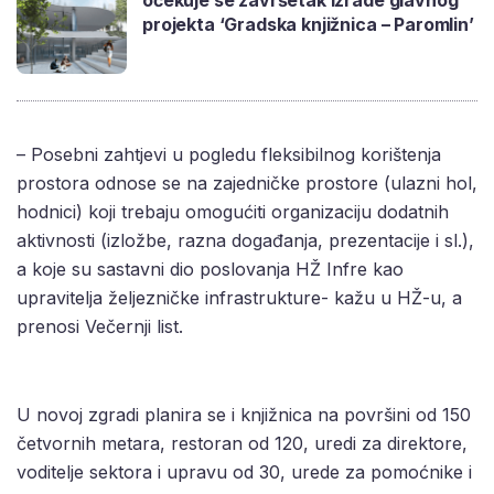
očekuje se završetak izrade glavnog
projekta ‘Gradska knjižnica – Paromlin’
– Posebni zahtjevi u pogledu fleksibilnog korištenja
prostora odnose se na zajedničke prostore (ulazni hol,
hodnici) koji trebaju omogućiti organizaciju dodatnih
aktivnosti (izložbe, razna događanja, prezentacije i sl.),
a koje su sastavni dio poslovanja HŽ Infre kao
upravitelja željezničke infrastrukture- kažu u HŽ-u, a
prenosi Večernji list.
U novoj zgradi planira se i knjižnica na površini od 150
četvornih metara, restoran od 120, uredi za direktore,
voditelje sektora i upravu od 30, urede za pomoćnike i