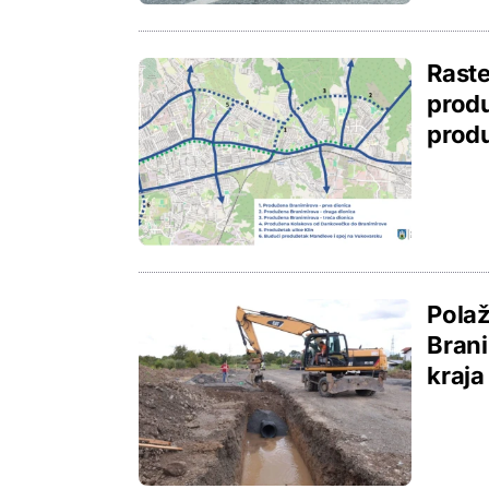
Raste
produ
prod
Polaž
Brani
kraja