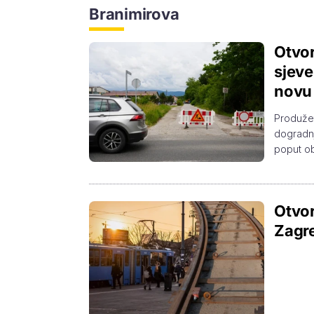
Branimirova
Otvor
sjeve
novu 
Produžet
dogradnj
poput ob
Otvor
Zagre