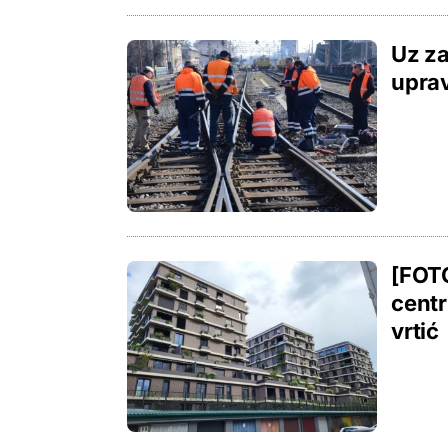
Uz za
uprav
[FOT
centr
vrtić