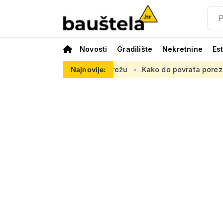
Novosti
Gradilište
Nekretnine
Es
opsku prometnu mrežu
Najnovije:
Kako do povrata poreza za kupnju prve 