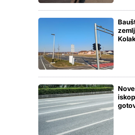
Baušt
zemlj
Kola
Nove 
iskop
goto