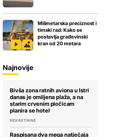
Milimetarska preciznost i
timski rad: Kako se
postavlja građevinski
kran od 20 metara
Najnovije
Bivša zona ratnih aviona u Istri
danas je omiljena plaža, a na
starim crvenim pločicam
planira se hotel
NEKRETNINE
Raspisana dva mega natječaja