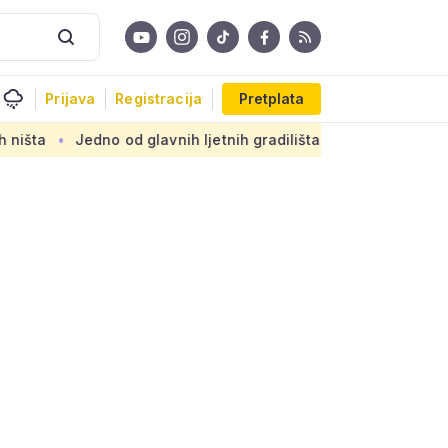
Prijava
Registracija
Pretplata
o od glavnih ljetnih gradilišta u Zagrebu: Novi armirani beto