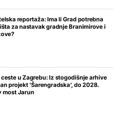
elska reportaža: Ima li Grad potrebna
išta za nastavak gradnje Branimirove i
kove?
ceste u Zagrebu: Iz stogodišnje arhive
an projekt 'Šarengradska', do 2028.
v most Jarun