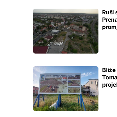
Ruši 
Prena
prom
Bliže
Toma
proje