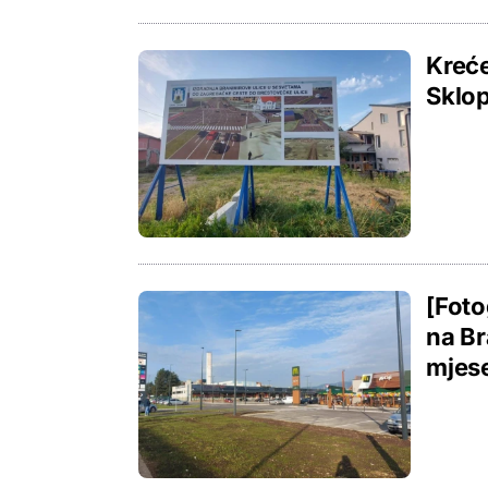
Kreće
Sklop
[Foto
na Br
mjes