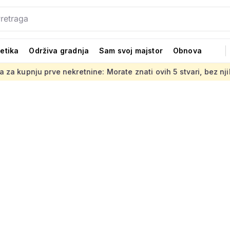
tetika
Održiva gradnja
Sam svoj majstor
Obnova
nekretnine: Morate znati ovih 5 stvari, bez njih ništa
Jedn