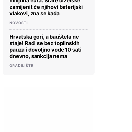
milijuna eura: Stare dizelske
zamijenit će njihovi baterijski
vlakovi, zna se kada
NOVOSTI
Hrvatska gori, a bauštela ne
staje! Radi se bez toplinskih
pauza i dovoljno vode 10 sati
dnevno, sankcija nema
GRADILIŠTE