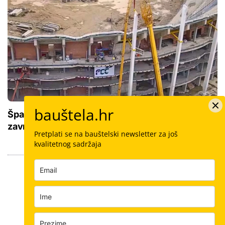
bauštela.hr
Španjolska dobiva novi mega stadion: Nikad
završena konstrukcija stara je 20 godina
Pretplati se na bauštelski newsletter za još
kvalitetnog sadržaja