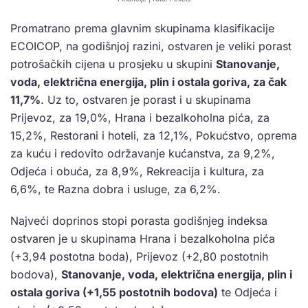
Promatrano prema glavnim skupinama klasifikacije
ECOICOP, na godišnjoj razini, ostvaren je veliki porast
potrošačkih cijena u prosjeku u skupini
Stanovanje,
voda, električna energija, plin i ostala goriva, za čak
11,7%
. Uz to, ostvaren je porast i u skupinama
Prijevoz, za 19,0%, Hrana i bezalkoholna pića, za
15,2%, Restorani i hoteli, za 12,1%, Pokućstvo, oprema
za kuću i redovito održavanje kućanstva, za 9,2%,
Odjeća i obuća, za 8,9%, Rekreacija i kultura, za
6,6%, te Razna dobra i usluge, za 6,2%.
Najveći doprinos stopi porasta godišnjeg indeksa
ostvaren je u skupinama Hrana i bezalkoholna pića
(+3,94 postotna boda), Prijevoz (+2,80 postotnih
bodova),
Stanovanje, voda, električna energija, plin i
ostala goriva (+1,55 postotnih bodova)
te Odjeća i