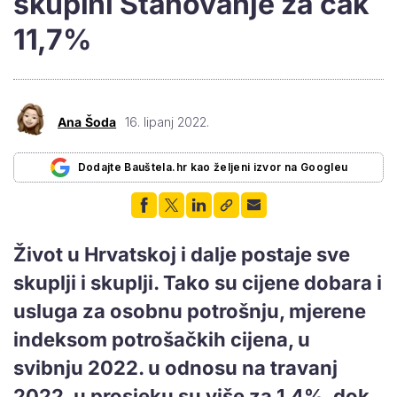
skupini Stanovanje za čak
11,7%
Ana Šoda
16. lipanj 2022.
Dodajte Bauštela.hr kao željeni izvor na Googleu
Život u Hrvatskoj i dalje postaje sve
skuplji i skuplji. Tako su cijene dobara i
usluga za osobnu potrošnju, mjerene
indeksom potrošačkih cijena, u
svibnju 2022. u odnosu na travanj
2022. u prosjeku su više za 1,4%, dok