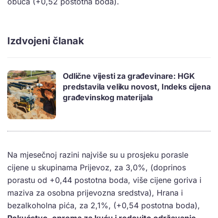
obuća (+0,52 postotna boda).
Izdvojeni članak
Odlične vijesti za građevinare: HGK
predstavila veliku novost, Indeks cijena
građevinskog materijala
Na mjesečnoj razini najviše su u prosjeku porasle
cijene u skupinama Prijevoz, za 3,0%, (doprinos
porastu od +0,44 postotna boda, više cijene goriva i
maziva za osobna prijevozna sredstva), Hrana i
bezalkoholna pića, za 2,1%, (+0,54 postotna boda),