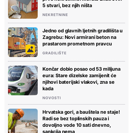
5 stvari, bez njih ništa
NEKRETNINE
Jedno od glavnih ljetnih gradilišta u
Zagrebu: Novi armirani beton na
prastarom prometnom pravcu
GRADILIŠTE
Končar dobio posao od 53 milijuna
eura: Stare dizelske zamijenit će
njihovi baterijski vlakovi, zna se
kada
NOVOSTI
Hrvatska gori, a bauštela ne staje!
Radi se bez toplinskih pauza i
dovoljno vode 10 sati dnevno,
sankcija nema