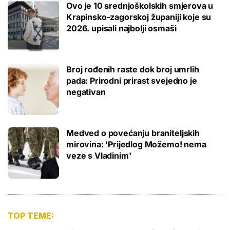
Ovo je 10 srednjoškolskih smjerova u
Krapinsko-zagorskoj županiji koje su
2026. upisali najbolji osmaši
Broj rođenih raste dok broj umrlih
pada: Prirodni prirast svejedno je
negativan
Medved o povećanju braniteljskih
mirovina: 'Prijedlog Možemo! nema
veze s Vladinim'
TOP TEME: