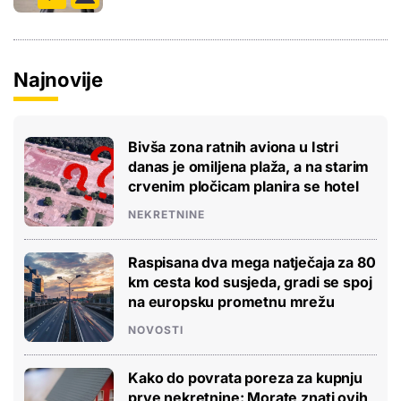
Najnovije
Bivša zona ratnih aviona u Istri
danas je omiljena plaža, a na starim
crvenim pločicam planira se hotel
NEKRETNINE
Raspisana dva mega natječaja za 80
km cesta kod susjeda, gradi se spoj
na europsku prometnu mrežu
NOVOSTI
Kako do povrata poreza za kupnju
prve nekretnine: Morate znati ovih