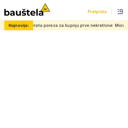
Pretplata
a poreza za kupnju prve nekretnine: Morate znati ovih 5 stvari,
Najnovije: