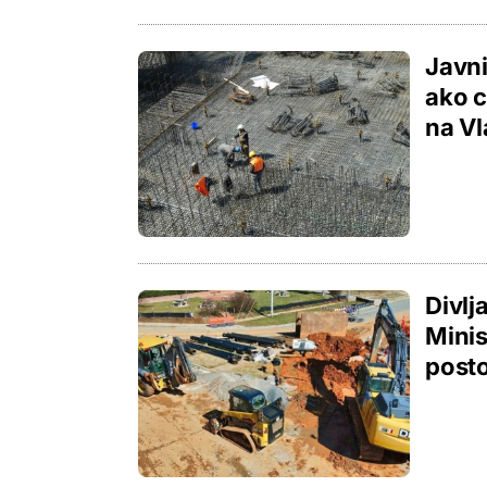
Javni
ako c
na Vl
Divlj
Minis
posto