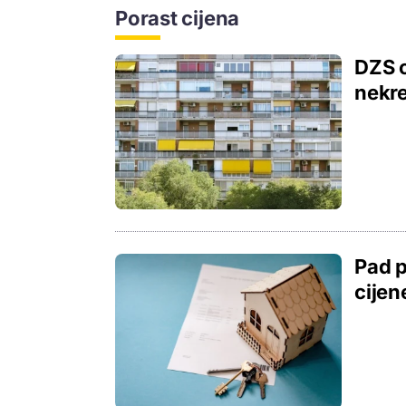
Porast cijena
DZS o
nekre
Pad p
cijen