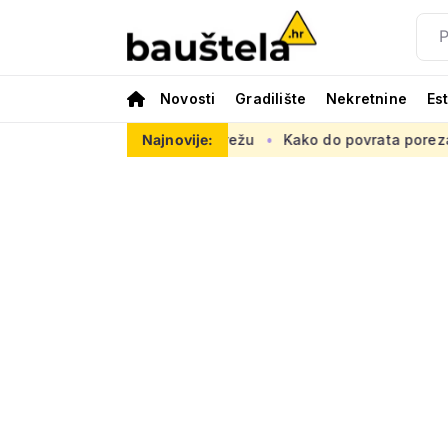
Novosti
Gradilište
Nekretnine
Es
ropsku prometnu mrežu
Najnovije:
Kako do povrata poreza za kupnju prve