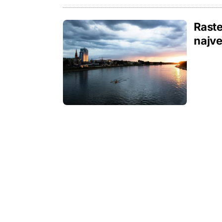
Raste
najve