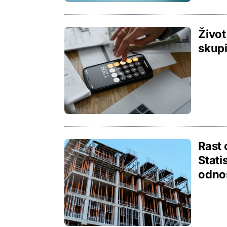
Život
skupi
Rast 
Stati
odno