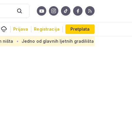
Prijava
Registracija
Pretplata
no od glavnih ljetnih gradilišta u Zagrebu: Novi armirani bet