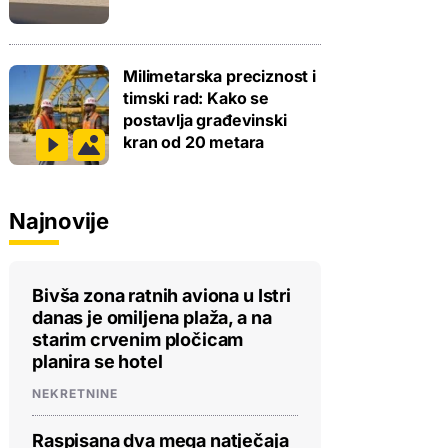
Milimetarska preciznost i
timski rad: Kako se
postavlja građevinski
kran od 20 metara
Najnovije
Bivša zona ratnih aviona u Istri
danas je omiljena plaža, a na
starim crvenim pločicam
planira se hotel
NEKRETNINE
Raspisana dva mega natječaja