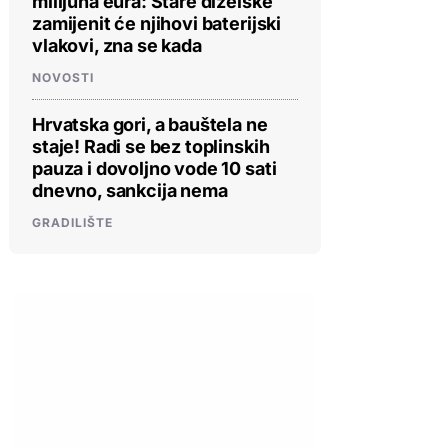
milijuna eura: Stare dizelske
zamijenit će njihovi baterijski
vlakovi, zna se kada
NOVOSTI
Hrvatska gori, a bauštela ne
staje! Radi se bez toplinskih
pauza i dovoljno vode 10 sati
dnevno, sankcija nema
GRADILIŠTE