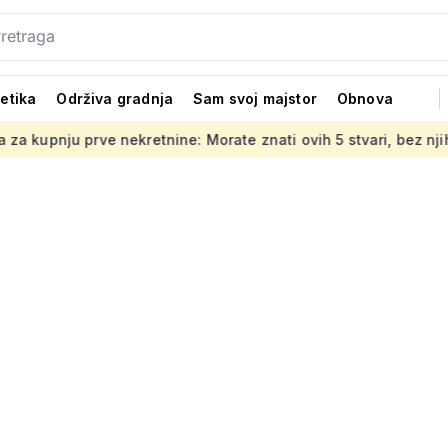
tetika
Održiva gradnja
Sam svoj majstor
Obnova
 nekretnine: Morate znati ovih 5 stvari, bez njih ništa
Jed