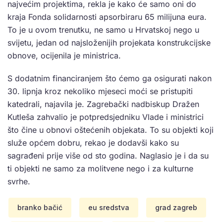
najvećim projektima, rekla je kako će samo oni do
kraja Fonda solidarnosti apsorbiraru 65 milijuna eura.
To je u ovom trenutku, ne samo u Hrvatskoj nego u
svijetu, jedan od najsloženijih projekata konstrukcijske
obnove, ocijenila je ministrica.
S dodatnim financiranjem što ćemo ga osigurati nakon
30. lipnja kroz nekoliko mjeseci moći se pristupiti
katedrali, najavila je. Zagrebački nadbiskup Dražen
Kutleša zahvalio je potpredsjedniku Vlade i ministrici
što čine u obnovi oštećenih objekata. To su objekti koji
služe općem dobru, rekao je dodavši kako su
sagrađeni prije više od sto godina. Naglasio je i da su
ti objekti ne samo za molitvene nego i za kulturne
svrhe.
branko bačić
eu sredstva
grad zagreb