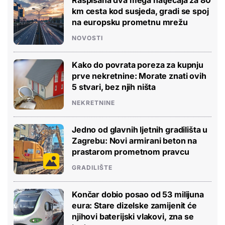
Raspisana dva mega natječaja za 80
km cesta kod susjeda, gradi se spoj
na europsku prometnu mrežu
NOVOSTI
Kako do povrata poreza za kupnju
prve nekretnine: Morate znati ovih
5 stvari, bez njih ništa
NEKRETNINE
Jedno od glavnih ljetnih gradilišta u
Zagrebu: Novi armirani beton na
prastarom prometnom pravcu
GRADILIŠTE
Končar dobio posao od 53 milijuna
eura: Stare dizelske zamijenit će
njihovi baterijski vlakovi, zna se