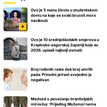
Ovo je 5 mana života u studentskom
domu na koje se svaki brucoš mora
naviknuti
Ovo je 10 srednjoškolskih smjerova u
Krapinsko-zagorskoj županiji koje su
2026. upisali najbolji osmaši
Broj rođenih raste dok broj umrlih
pada: Prirodni prirast svejedno je
negativan
Medved o povećanju braniteljskih
mirovina: 'Prijedlog Možemo! nema