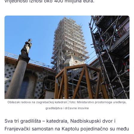
vrijednosti iznosi oko 400 milijuna eura.
Obilazak radova na zagrebačkoj katedrali | foto: Ministarstvo prostornoga uređenja,
graditeljstva i državne imovine
Sva tri gradilišta – katedrala, Nadbiskupski dvor i
Franjevački samostan na Kaptolu pojedinačno su među