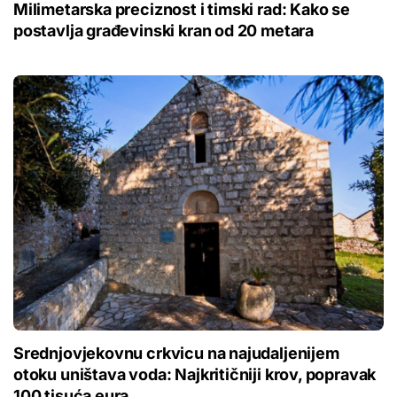
Milimetarska preciznost i timski rad: Kako se
postavlja građevinski kran od 20 metara
Srednjovjekovnu crkvicu na najudaljenijem
otoku uništava voda: Najkritičniji krov, popravak
100 tisuća eura