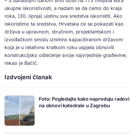
– S današnjim danom smo došli na 773 milijuna eura
ukupne iskoristivosti, a nadam se da ćemo do kraja
roka, (30. lipnja) uistinu sva sredstva iskoristiti. Ako
iskoristimo ta sredstva, Hrvatska će se pokazati kao
država u upravnom, stručnom, projektantskom i
izvođačkom smislu iznimno kapacitiranom državom
koja je u relativno kratkom roku uspjela obnoviti
konstrukcijsko oštećenje svoje najvrjednije građevine,
rekao je Bačić.
Izdvojeni članak
Foto: Pogledajte kako napreduju radovi
na obnovi katedrale u Zagrebu