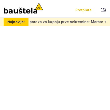
Pretplata
a za kupnju prve nekretnine: Morate znati ovih 5 stvari, bez nj
Najnovije: