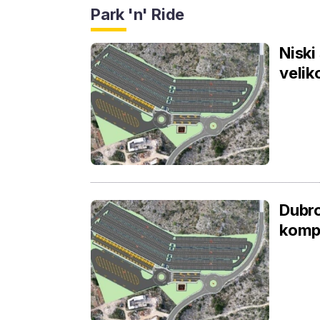
Park 'n' Ride
Niski
velik
Dubro
kompl