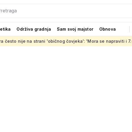
tetika
Održiva gradnja
Sam svoj majstor
Obnova
e na strani 'običnog čovjeka': 'Mora se napraviti i 7.000 stanov