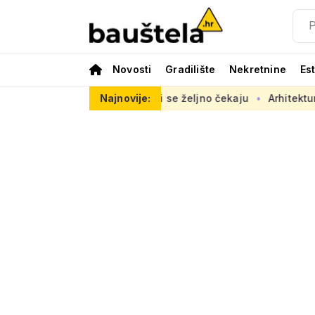
Novosti
Gradilište
Nekretnine
Es
cestu opasno, radovi se željno čekaju
Najnovije:
Arhitektura često nij