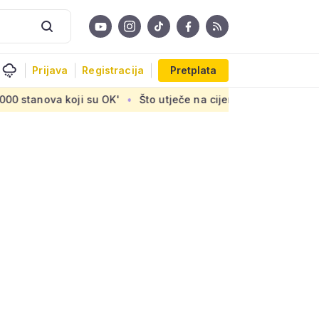
Prijava
Registracija
Pretplata
a koji su OK'
Što utječe na cijenu uređaja za pročišćavanj