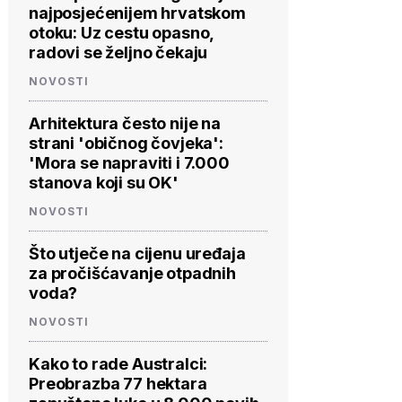
najposjećenijem hrvatskom
otoku: Uz cestu opasno,
radovi se željno čekaju
NOVOSTI
Arhitektura često nije na
strani 'običnog čovjeka':
'Mora se napraviti i 7.000
stanova koji su OK'
NOVOSTI
Što utječe na cijenu uređaja
za pročišćavanje otpadnih
voda?
NOVOSTI
Kako to rade Australci:
Preobrazba 77 hektara