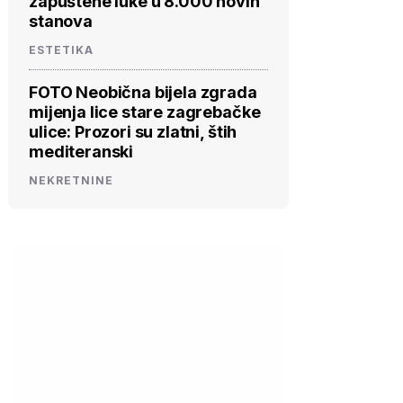
zapuštene luke u 8.000 novih
stanova
ESTETIKA
FOTO Neobična bijela zgrada
mijenja lice stare zagrebačke
ulice: Prozori su zlatni, štih
mediteranski
NEKRETNINE