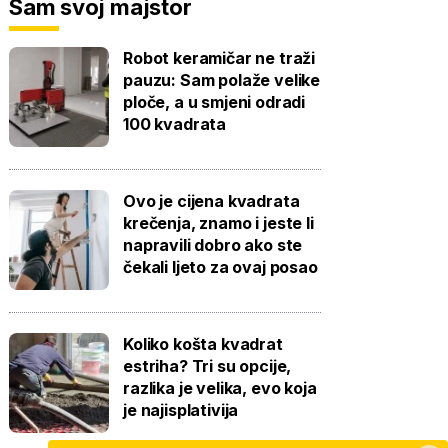
Sam svoj majstor
Robot keramičar ne traži
pauzu: Sam polaže velike
ploče, a u smjeni odradi
100 kvadrata
Ovo je cijena kvadrata
krečenja, znamo i jeste li
napravili dobro ako ste
čekali ljeto za ovaj posao
Koliko košta kvadrat
estriha? Tri su opcije,
razlika je velika, evo koja
je najisplativija