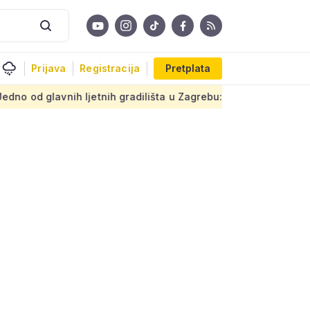
Prijava
Registracija
Pretplata
jetnih gradilišta u Zagrebu: Novi armirani beton na prastarom