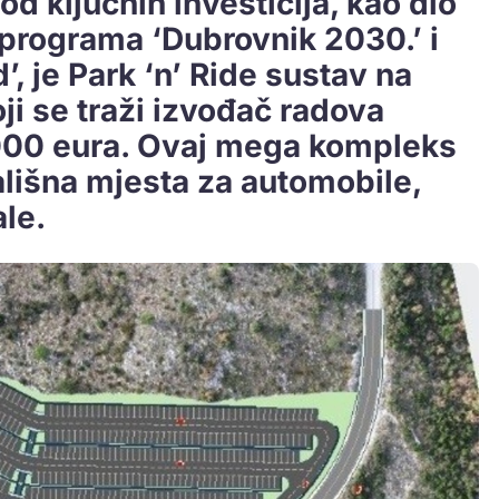
 ključnih investicija, kao dio
 programa ‘Dubrovnik 2030.’ i
, je Park ‘n’ Ride sustav na
ji se traži izvođač radova
.000 eura. Ovaj mega kompleks
ališna mjesta za automobile,
le.