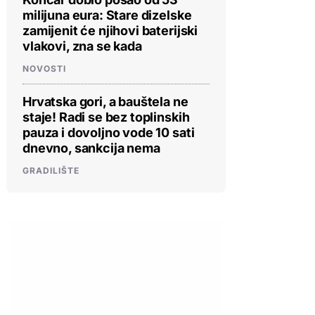
milijuna eura: Stare dizelske
zamijenit će njihovi baterijski
vlakovi, zna se kada
NOVOSTI
Hrvatska gori, a bauštela ne
staje! Radi se bez toplinskih
pauza i dovoljno vode 10 sati
dnevno, sankcija nema
GRADILIŠTE