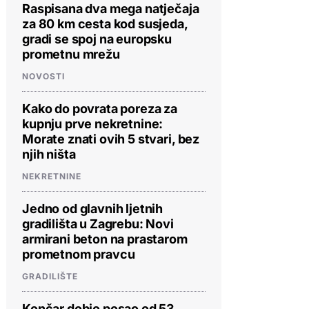
Raspisana dva mega natječaja
za 80 km cesta kod susjeda,
gradi se spoj na europsku
prometnu mrežu
NOVOSTI
Kako do povrata poreza za
kupnju prve nekretnine:
Morate znati ovih 5 stvari, bez
njih ništa
NEKRETNINE
Jedno od glavnih ljetnih
gradilišta u Zagrebu: Novi
armirani beton na prastarom
prometnom pravcu
GRADILIŠTE
Končar dobio posao od 53