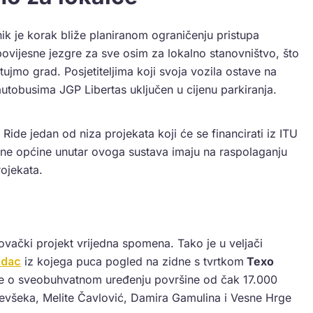
ik je korak bliže planiranom ograničenju pristupa
vijesne jezgre za sve osim za lokalno stanovništvo, što
tujmo grad. Posjetiteljima koji svoja vozila ostave na
autobusima JGP Libertas uključen u cijenu parkiranja.
 Ride jedan od niza projekata koji će se financirati iz ITU
ne općine unutar ovoga sustava imaju na raspolaganju
rojekata.
ovački projekt vrijedna spomena. Tako je u veljači
adac
iz kojega puca pogled na zidne s tvrtkom
Texo
č je o sveobuhvatnom uređenju površine od čak 17.000
evšeka, Melite Čavlović, Damira Gamulina i Vesne Hrge