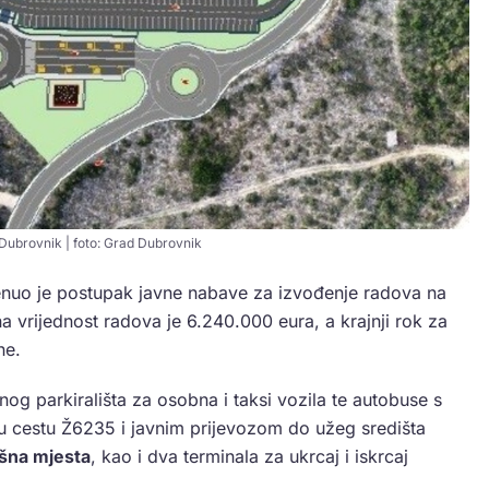
 Dubrovnik | foto: Grad Dubrovnik
enuo je postupak javne nabave za izvođenje radova na
a vrijednost radova je 6.240.000 eura, a krajnji rok za
ne.
vnog parkirališta za osobna i taksi vozila te autobuse s
u cestu Ž6235 i javnim prijevozom do užeg središta
išna mjesta
, kao i dva terminala za ukrcaj i iskrcaj