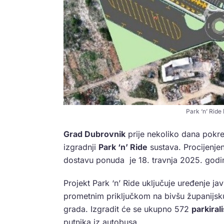
Park ‘n’ Ride
Grad Dubrovnik
prije nekoliko dana pokr
izgradnji
Park ‘n’ Ride
sustava. Procijenjen
dostavu ponuda je 18. travnja 2025. godi
Projekt Park ‘n’ Ride uključuje uređenje ja
prometnim priključkom na bivšu županijsk
grada. Izgradit će se ukupno 572
parkiral
putnika iz autobusa.