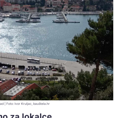
d | Foto: Ivor Kruljac, bauštela.hr
mo za lokalce