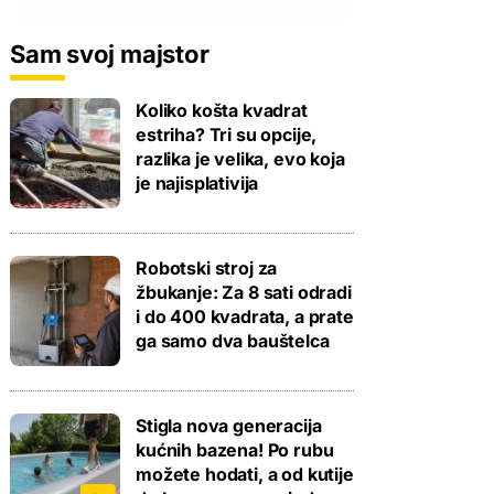
Sam svoj majstor
Koliko košta kvadrat
estriha? Tri su opcije,
razlika je velika, evo koja
je najisplativija
Robotski stroj za
žbukanje: Za 8 sati odradi
i do 400 kvadrata, a prate
ga samo dva bauštelca
Stigla nova generacija
kućnih bazena! Po rubu
možete hodati, a od kutije