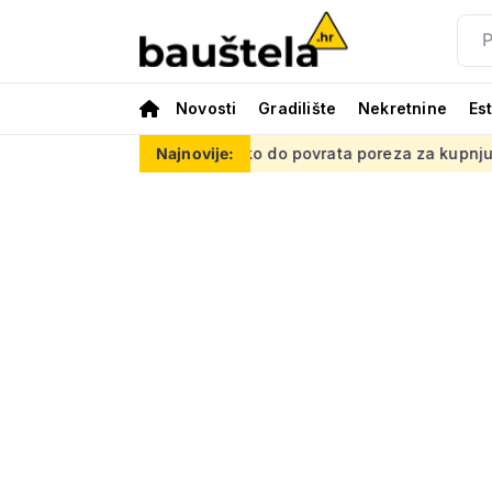
Novosti
Gradilište
Nekretnine
Es
 mrežu
Kako do povrata poreza za kupnju prve nekretnine: Mo
Najnovije: