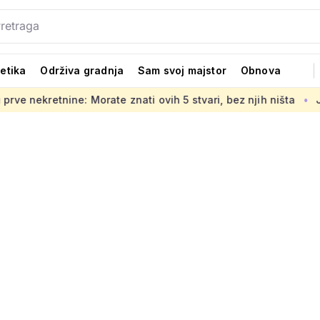
tetika
Održiva gradnja
Sam svoj majstor
Obnova
rate znati ovih 5 stvari, bez njih ništa
Jedno od glavnih l