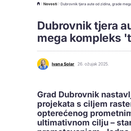
Novosti
Dubrovnik tjera a
mega kompleks 'te
Ivana Solar
26. ožujak 2025.
Grad Dubrovnik nastavlj
projekata s ciljem rast
opterećenog prometnim
ultimativnom cilju – st