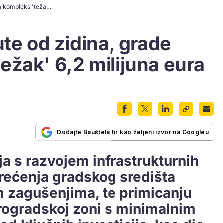
Dubrovnik tjera aute od zidina, grade mega kompleks 'težak' 6,2 milijuna eura
ute od zidina, grade
žak' 6,2 milijuna eura
Dodajte Bauštela.hr kao željeni izvor na Googleu
a s razvojem infrastrukturnih
erećenja gradskog središta
 zagušenjima, te primicanju
arogradskoj zoni s minimalnim