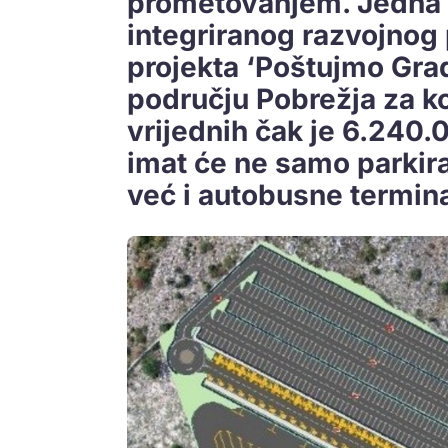
prometovanjem. Jedna od
integriranog razvojnog
projekta ‘Poštujmo Grad’
području Pobrežja za ko
vrijednih čak je 6.240
imat će ne samo parkir
već i autobusne termina