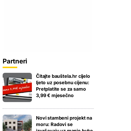
Partneri
Čitajte bauštela.hr cijelo
ljeto uz posebnu cijenu:
Pretplatite se za samo
3,99 € mjesečno
Novi stambeni projekt na
moru: Radovi se
izvršavaju uz manje buke