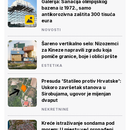
Galerija: Sanacija olimpijskog
bazena iz 1972., samo
antikorozivna zaštita 300 tisuća
eura
NOVOSTI
Šareno vertikalno selo: Nizozemci
za Kineze napravili zgradu koja
pomiče granice, boje i oblici pršte
ESTETIKA
Presuda 'Statileo protiv Hrvatske':
Uskoro završetak stanova u
Sirobujama, ugovor je mijenjan
dvaput
NEKRETNINE
Kreće istraživanje sondama pod
morem: U mjestu već pronađeni