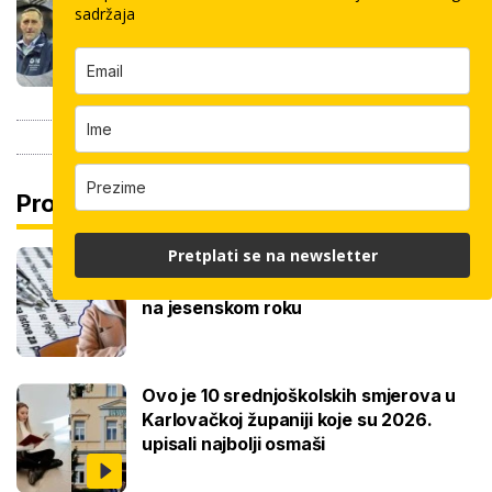
pločica: Cijenu određuju površina,
sadržaja
dimenzije keramike, ali i lokacija
Pročitaj još
Pretplati se na newsletter
Ove lektire maturanti se najviše boje,
a samo je jednom bila tema eseja i to
na jesenskom roku
Ovo je 10 srednjoškolskih smjerova u
Karlovačkoj županiji koje su 2026.
upisali najbolji osmaši