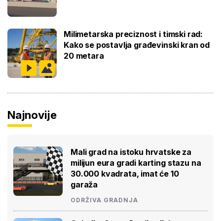
Milimetarska preciznost i timski rad:
Kako se postavlja građevinski kran od
20 metara
Najnovije
Mali grad na istoku hrvatske za
milijun eura gradi karting stazu na
30.000 kvadrata, imat će 10
garaža
ODRŽIVA GRADNJA