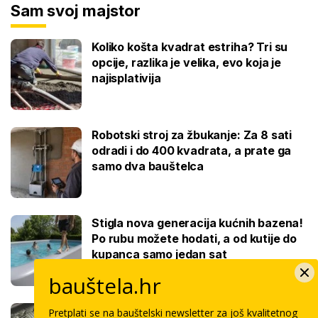
Sam svoj majstor
Koliko košta kvadrat estriha? Tri su
opcije, razlika je velika, evo koja je
najisplativija
Robotski stroj za žbukanje: Za 8 sati
odradi i do 400 kvadrata, a prate ga
samo dva bauštelca
Stigla nova generacija kućnih bazena!
Po rubu možete hodati, a od kutije do
kupanca samo jedan sat
bauštela.hr
Koliko košta keramičar za kvadrat
Pretplati se na bauštelski newsletter za još kvalitetnog