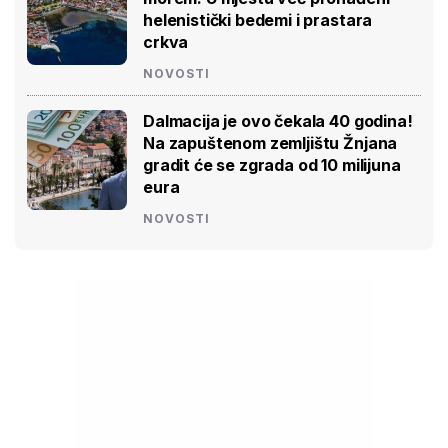
helenistički bedemi i prastara
crkva
NOVOSTI
Dalmacija je ovo čekala 40 godina!
Na zapuštenom zemljištu Žnjana
gradit će se zgrada od 10 milijuna
eura
NOVOSTI