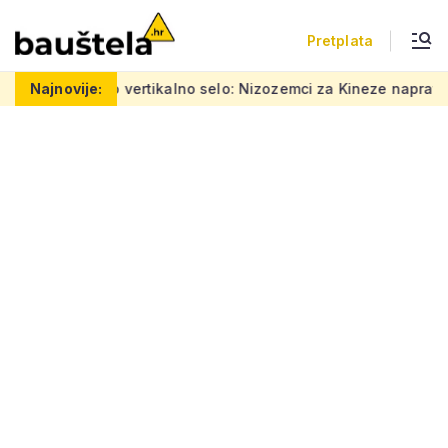
Pretplata
Šareno vertikalno selo: Nizozemci za Kineze napravili zgrad
Najnovije: