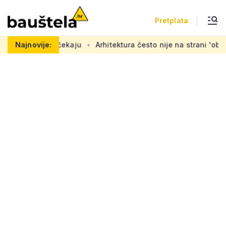
Pretplata
e željno čekaju
Najnovije:
Arhitektura često nije na strani 'običnog čo