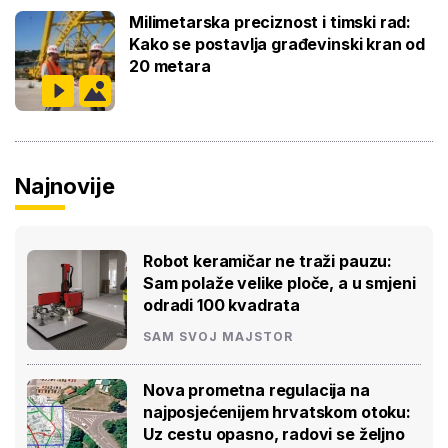
Milimetarska preciznost i timski rad:
Kako se postavlja građevinski kran od
20 metara
Najnovije
Robot keramičar ne traži pauzu:
Sam polaže velike ploče, a u smjeni
odradi 100 kvadrata
SAM SVOJ MAJSTOR
Nova prometna regulacija na
najposjećenijem hrvatskom otoku:
Uz cestu opasno, radovi se željno