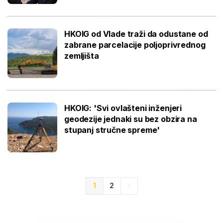
HKOIG od Vlade traži da odustane od
zabrane parcelacije poljoprivrednog
zemljišta
HKOIG: 'Svi ovlašteni inženjeri
geodezije jednaki su bez obzira na
stupanj stručne spreme'
1
2