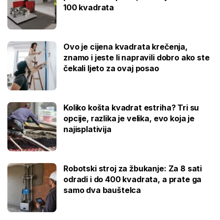
100 kvadrata
Ovo je cijena kvadrata krečenja,
znamo i jeste li napravili dobro ako ste
čekali ljeto za ovaj posao
Koliko košta kvadrat estriha? Tri su
opcije, razlika je velika, evo koja je
najisplativija
Robotski stroj za žbukanje: Za 8 sati
odradi i do 400 kvadrata, a prate ga
samo dva bauštelca