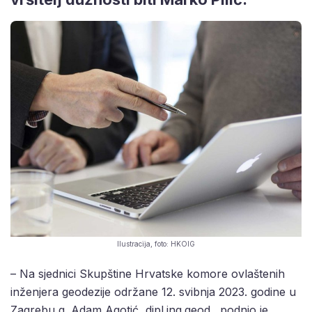
Ilustracija, foto: HKOIG
– Na sjednici Skupštine Hrvatske komore ovlaštenih
inženjera geodezije održane 12. svibnja 2023. godine u
Zagrebu g. Adam Agotić, dipl.ing.geod., podnio je