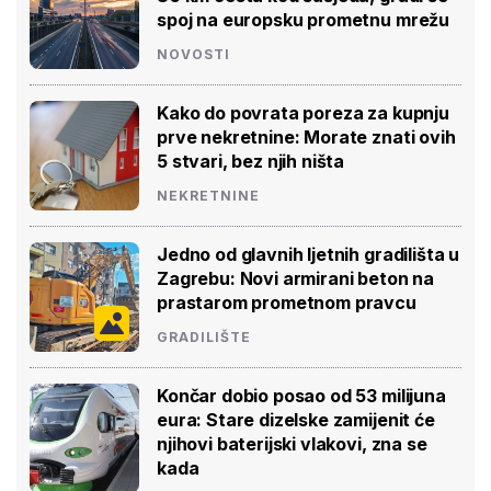
spoj na europsku prometnu mrežu
NOVOSTI
Kako do povrata poreza za kupnju
prve nekretnine: Morate znati ovih
5 stvari, bez njih ništa
NEKRETNINE
Jedno od glavnih ljetnih gradilišta u
Zagrebu: Novi armirani beton na
prastarom prometnom pravcu
GRADILIŠTE
Končar dobio posao od 53 milijuna
eura: Stare dizelske zamijenit će
njihovi baterijski vlakovi, zna se
kada