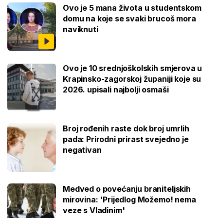
Ovo je 5 mana života u studentskom
domu na koje se svaki brucoš mora
naviknuti
Ovo je 10 srednjoškolskih smjerova u
Krapinsko-zagorskoj županiji koje su
2026. upisali najbolji osmaši
Broj rođenih raste dok broj umrlih
pada: Prirodni prirast svejedno je
negativan
Medved o povećanju braniteljskih
mirovina: 'Prijedlog Možemo! nema
veze s Vladinim'