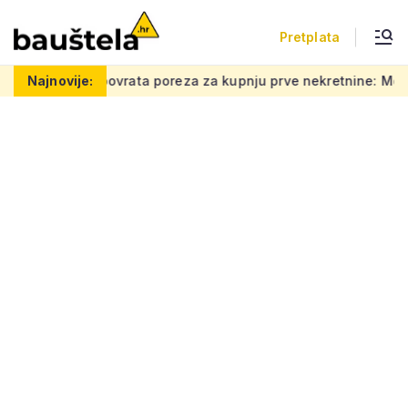
Pretplata
rata poreza za kupnju prve nekretnine: Morate znati ovih 5 stva
Najnovije: