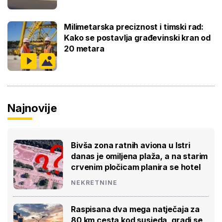
Milimetarska preciznost i timski rad:
Kako se postavlja građevinski kran od
20 metara
Najnovije
Bivša zona ratnih aviona u Istri
danas je omiljena plaža, a na starim
crvenim pločicam planira se hotel
NEKRETNINE
Raspisana dva mega natječaja za
80 km cesta kod susjeda, gradi se