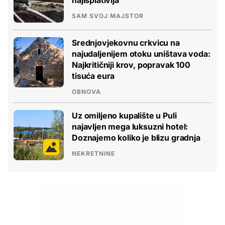
najisplativija
SAM SVOJ MAJSTOR
Srednjovjekovnu crkvicu na
najudaljenijem otoku uništava voda:
Najkritičniji krov, popravak 100
tisuća eura
OBNOVA
Uz omiljeno kupalište u Puli
najavljen mega luksuzni hotel:
Doznajemo koliko je blizu gradnja
NEKRETNINE