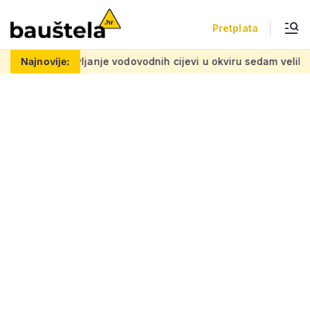
Pretplata
janje vodovodnih cijevi u okviru sedam velikih projekata: Iznos
Najnovije: