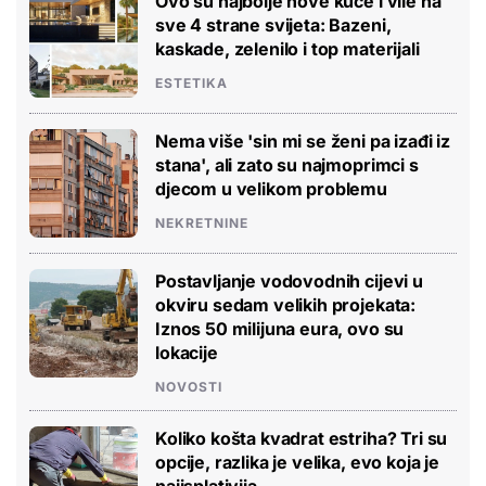
Ovo su najbolje nove kuće i vile na
sve 4 strane svijeta: Bazeni,
kaskade, zelenilo i top materijali
ESTETIKA
Nema više 'sin mi se ženi pa izađi iz
stana', ali zato su najmoprimci s
djecom u velikom problemu
NEKRETNINE
Postavljanje vodovodnih cijevi u
okviru sedam velikih projekata:
Iznos 50 milijuna eura, ovo su
lokacije
NOVOSTI
Koliko košta kvadrat estriha? Tri su
opcije, razlika je velika, evo koja je