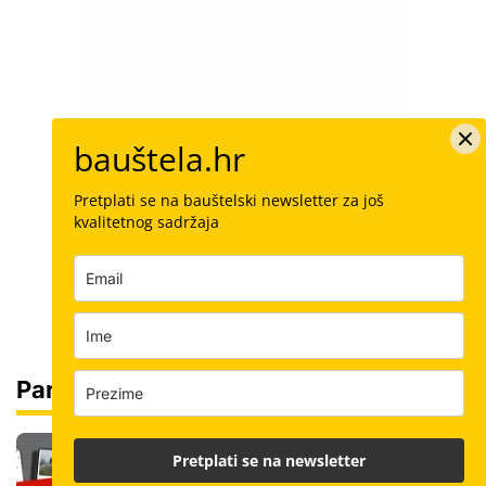
bauštela.hr
Pretplati se na bauštelski newsletter za još
kvalitetnog sadržaja
Partneri
Čitajte bauštela.hr cijelo ljeto uz
Pretplati se na newsletter
posebnu cijenu: Pretplatite se za samo