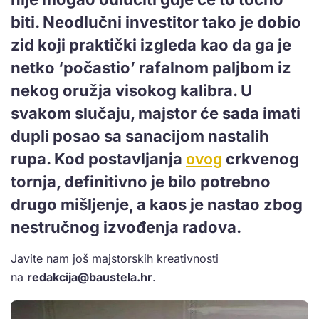
biti. Neodlučni investitor tako je dobio
zid koji praktički izgleda kao da ga je
netko ‘počastio’ rafalnom paljbom iz
nekog oružja visokog kalibra. U
svakom slučaju, majstor će sada imati
dupli posao sa sanacijom nastalih
rupa. Kod postavljanja
ovog
crkvenog
tornja, definitivno je bilo potrebno
drugo mišljenje, a kaos je nastao zbog
nestručnog izvođenja radova.
Javite nam još majstorskih kreativnosti
na
redakcija@baustela.hr
.