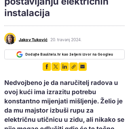
postavljanju električnih
instalacija
Jakov Tuković
20. travanj 2024.
Dodajte Bauštela.hr kao željeni izvor na Googleu
Nedvojbeno je da naručitelj radova u
ovoj kući ima izrazitu potrebu
konstantno mijenjati mišljenje. Želio je
da mu majstor izbuši rupu za
električnu utičnicu u zidu, ali nikako se
nije mogao odlučiti gdje će to točno