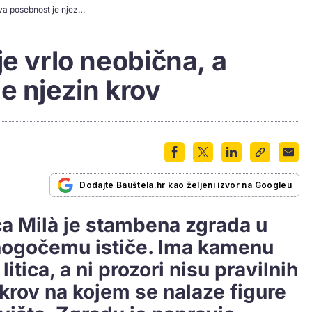
Foto: Ova zgrada je vrlo neobična, a prava posebnost je njezin krov
je vrlo neobična, a
e njezin krov
Dodajte Bauštela.hr kao željeni izvor na Googleu
a Milà je stambena zgrada u
nogočemu ističe. Ima kamenu
itica, a ni prozori nisu pravilnih
 i krov na kojem se nalaze figure