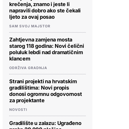
krečenja, znamo i jeste li
napravili dobro ako ste čekali
ljeto za ovaj posao
SAM SVOJ MAJSTOR
Zahtjevna zamjena mosta
starog 118 godina: Novi čelični
poluluk lebdi nad dramatičnim
klancem
ODRŽIVA GRADNJA
Strani projekti na hrvatskim
gradilištima: Novi propis
donosi ogromnu odgovornost
za projektante
NOVOSTI
Gradilište u zalazu: Ugrađeno