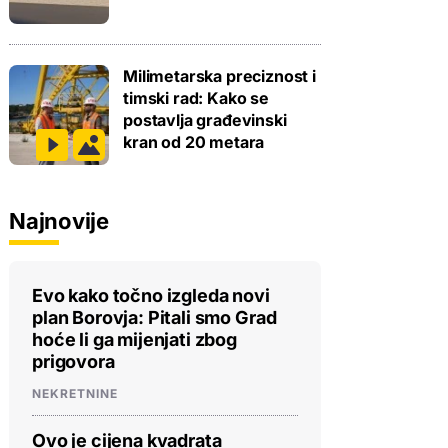
Milimetarska preciznost i
timski rad: Kako se
postavlja građevinski
kran od 20 metara
Najnovije
Evo kako točno izgleda novi
plan Borovja: Pitali smo Grad
hoće li ga mijenjati zbog
prigovora
NEKRETNINE
Ovo je cijena kvadrata