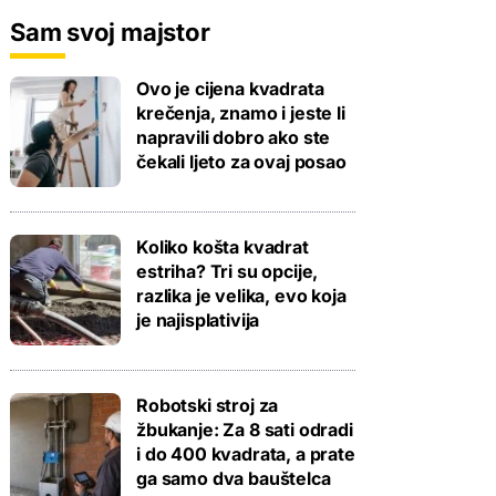
Sam svoj majstor
Ovo je cijena kvadrata
krečenja, znamo i jeste li
napravili dobro ako ste
čekali ljeto za ovaj posao
Koliko košta kvadrat
estriha? Tri su opcije,
razlika je velika, evo koja
je najisplativija
Robotski stroj za
žbukanje: Za 8 sati odradi
i do 400 kvadrata, a prate
ga samo dva bauštelca