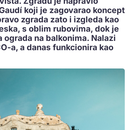
višta. Zgradu je napravio
 Gaudí koji je zagovarao koncept
pravo zgrada zato i izgleda kao
jeska, s oblim rubovima, dok je
a ograda na balkonima. Nalazi
-a, a danas funkcionira kao