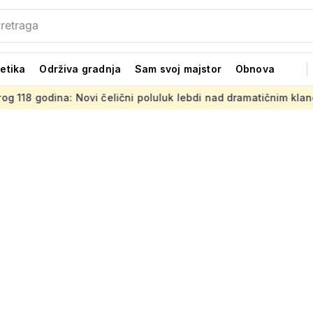
tetika
Održiva gradnja
Sam svoj majstor
Obnova
elični poluluk lebdi nad dramatičnim klancem
Strani projek