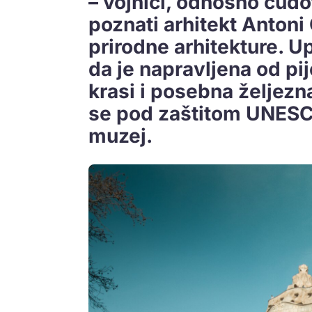
– vojnici, odnosno čudo
poznati arhitekt Antoni
prirodne arhitekture. U
da je napravljena od pi
krasi i posebna željezn
se pod zaštitom UNESCO
muzej.