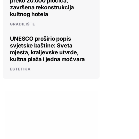
preko 20.000 pločica,
završena rekonstrukcija
kultnog hotela
GRADILIŠTE
UNESCO proširio popis
svjetske baštine: Sveta
mjesta, kraljevske utvrde,
kultna plaža i jedna močvara
ESTETIKA