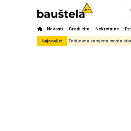
Novosti
Gradilište
Nekretnine
Es
aj posao
Zahtjevna zamjena mosta starog 118 godina: Novi č
Najnovije: