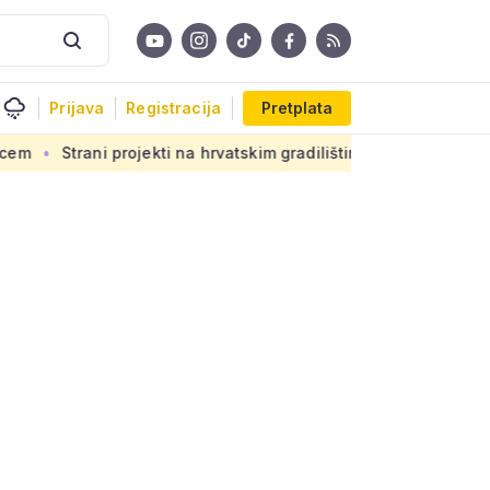
Prijava
Registracija
Pretplata
ti na hrvatskim gradilištima: Novi propis donosi ogromnu odgov