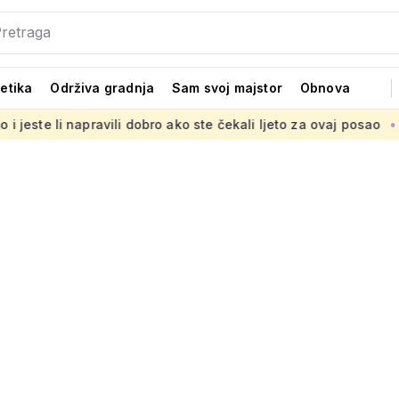
tetika
Održiva gradnja
Sam svoj majstor
Obnova
avili dobro ako ste čekali ljeto za ovaj posao
Zahtjevna zam