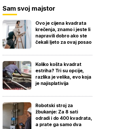
Sam svoj majstor
Ovo je cijena kvadrata
krečenja, znamo i jeste li
napravili dobro ako ste
čekali ljeto za ovaj posao
Koliko košta kvadrat
estriha? Tri su opcije,
razlika je velika, evo koja
je najisplativija
Robotski stroj za
žbukanje: Za 8 sati
odradi i do 400 kvadrata,
a prate ga samo dva