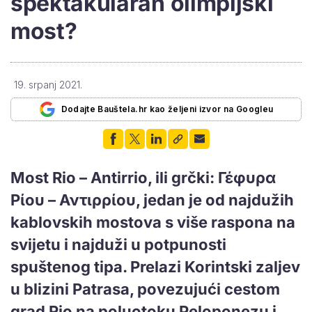
spektakularan olimpijski
most?
19. srpanj 2021.
Dodajte Bauštela.hr kao željeni izvor na Googleu
Most Rio – Antirrio, ili grčki: Γέφυρα
Ρίου – Αντιρρίου,
jedan je od najdužih
kablovskih mostova s ​​više raspona na
svijetu i najduži u potpunosti
spuštenog tipa. Prelazi Korintski zaljev
u blizini Patrasa, povezujući cestom
grad Rio na poluotoku Peloponezu i