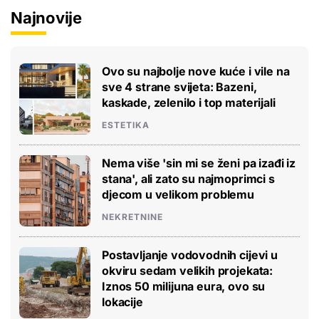
Najnovije
Ovo su najbolje nove kuće i vile na
sve 4 strane svijeta: Bazeni,
kaskade, zelenilo i top materijali
ESTETIKA
Nema više 'sin mi se ženi pa izađi iz
stana', ali zato su najmoprimci s
djecom u velikom problemu
NEKRETNINE
Postavljanje vodovodnih cijevi u
okviru sedam velikih projekata:
Iznos 50 milijuna eura, ovo su
lokacije