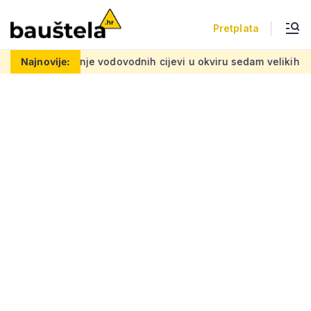
Pretplata
e vodovodnih cijevi u okviru sedam velikih projekata: Iznos 50 
Najnovije: