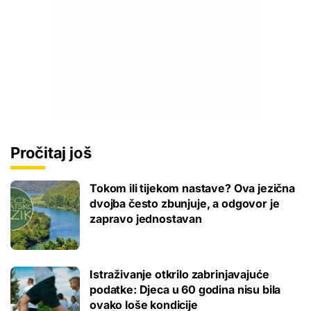
Pročitaj još
Tokom ili tijekom nastave? Ova jezična
dvojba često zbunjuje, a odgovor je
zapravo jednostavan
Istraživanje otkrilo zabrinjavajuće
podatke: Djeca u 60 godina nisu bila
ovako loše kondicije