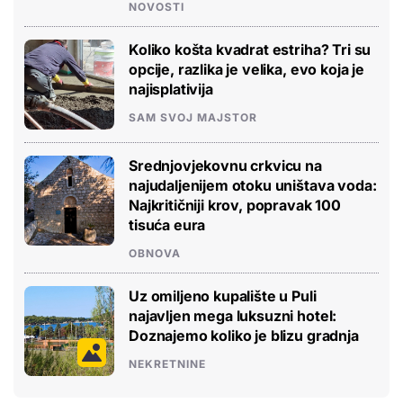
NOVOSTI
Koliko košta kvadrat estriha? Tri su
opcije, razlika je velika, evo koja je
najisplativija
SAM SVOJ MAJSTOR
Srednjovjekovnu crkvicu na
najudaljenijem otoku uništava voda:
Najkritičniji krov, popravak 100
tisuća eura
OBNOVA
Uz omiljeno kupalište u Puli
najavljen mega luksuzni hotel:
Doznajemo koliko je blizu gradnja
NEKRETNINE