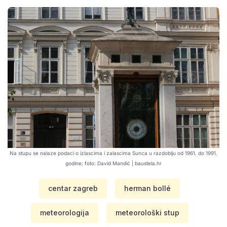
Na stupu se nalaze podaci o izlascima i zalascima Sunca u razdoblju od 1961. do 1991.
godine; foto: David Mandić | baustela.hr
centar zagreb
herman bollé
meteorologija
meteorološki stup