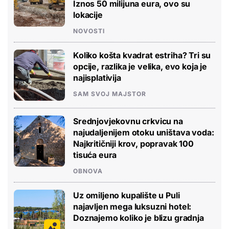
Iznos 50 milijuna eura, ovo su
lokacije
NOVOSTI
Koliko košta kvadrat estriha? Tri su
opcije, razlika je velika, evo koja je
najisplativija
SAM SVOJ MAJSTOR
Srednjovjekovnu crkvicu na
najudaljenijem otoku uništava voda:
Najkritičniji krov, popravak 100
tisuća eura
OBNOVA
Uz omiljeno kupalište u Puli
najavljen mega luksuzni hotel:
Doznajemo koliko je blizu gradnja