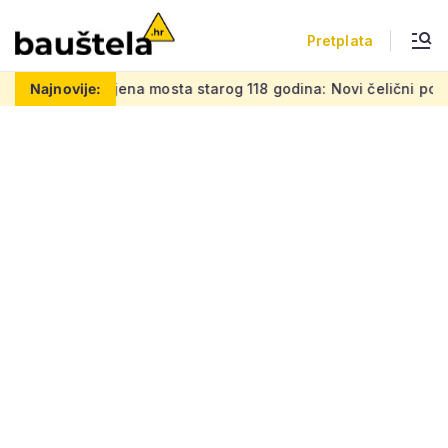
Pretplata
ta starog 118 godina: Novi čelični poluluk lebdi nad dramati
Najnovije: