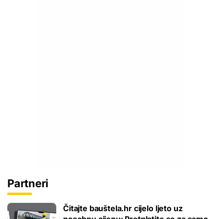
Partneri
Čitajte bauštela.hr cijelo ljeto uz
posebnu cijenu: Pretplatite se za samo