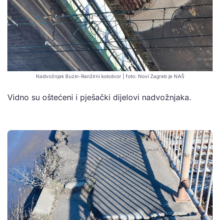
Nadvožnjak Buzin-Ranžirni kolodvor | foto: Novi Zagreb je NAŠ
Vidno su oštećeni i pješački dijelovi nadvožnjaka.