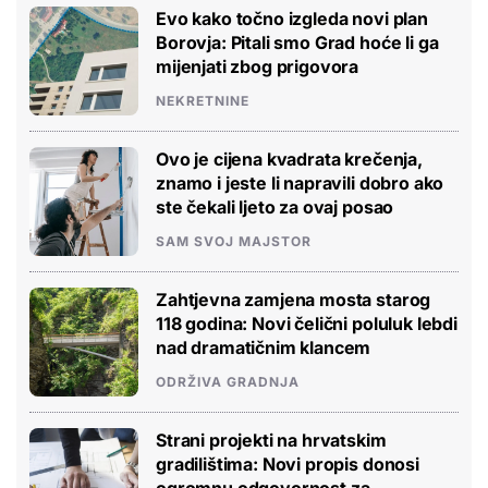
Evo kako točno izgleda novi plan
Borovja: Pitali smo Grad hoće li ga
mijenjati zbog prigovora
NEKRETNINE
Ovo je cijena kvadrata krečenja,
znamo i jeste li napravili dobro ako
ste čekali ljeto za ovaj posao
SAM SVOJ MAJSTOR
Zahtjevna zamjena mosta starog
118 godina: Novi čelični poluluk lebdi
nad dramatičnim klancem
ODRŽIVA GRADNJA
Strani projekti na hrvatskim
gradilištima: Novi propis donosi
ogromnu odgovornost za