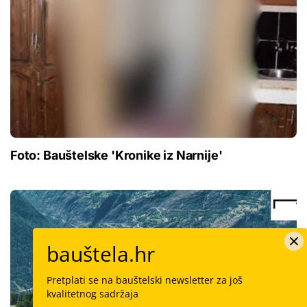
Foto: Bauštelske 'Kronike iz Narnije'
bauštela.hr
Pretplati se na bauštelski newsletter za još
kvalitetnog sadržaja