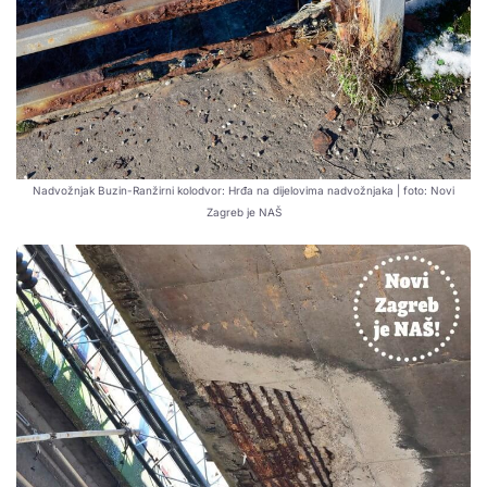
Nadvožnjak Buzin-Ranžirni kolodvor: Hrđa na dijelovima nadvožnjaka | foto: Novi
Zagreb je NAŠ