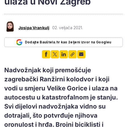
ulaza u Novi Zagreb
Josipa Vrankulj
02. veljača 2021.
Dodajte Bauštela.hr kao željeni izvor na Googleu
Nadvožnjak koji premošćuje
zagrebački Ranžirni kolodvor i koji
vodi u smjeru Velike Gorice i ulaza na
autocestu u katastrofalnom je stanju.
Svi dijelovi nadvožnjaka vidno su
dotrajali, što potvrđuje njihova
oronulost i hrđa. Brojni biciklisti i