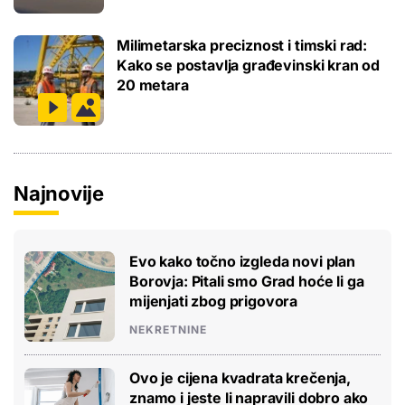
Milimetarska preciznost i timski rad:
Kako se postavlja građevinski kran od
20 metara
Najnovije
Evo kako točno izgleda novi plan
Borovja: Pitali smo Grad hoće li ga
mijenjati zbog prigovora
NEKRETNINE
Ovo je cijena kvadrata krečenja,
znamo i jeste li napravili dobro ako