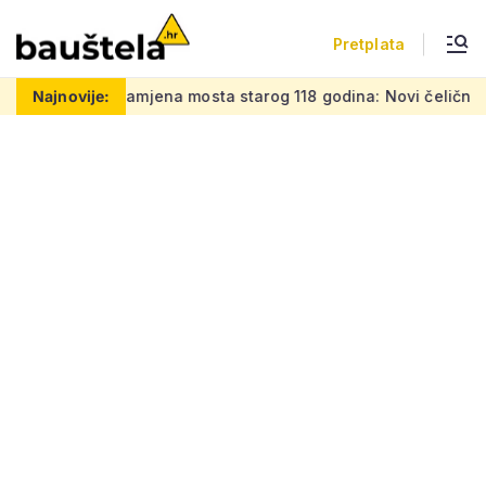
Pretplata
zamjena mosta starog 118 godina: Novi čelični poluluk lebdi n
Najnovije: