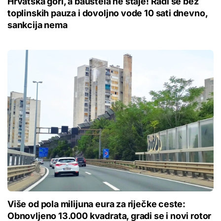
Hrvatska gori, a bauštela ne staje! Radi se bez
toplinskih pauza i dovoljno vode 10 sati dnevno,
sankcija nema
Više od pola milijuna eura za riječke ceste:
Obnovljeno 13.000 kvadrata, gradi se i novi rotor