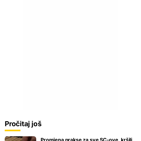
Pročitaj još
Promjena prakse za sve SC-ove, kršili