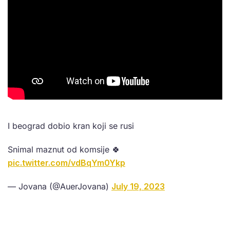
I beograd dobio kran koji se rusi
Snimal maznut od komsije 🍀
pic.twitter.com/vdBqYm0Ykp
— Jovana (@AuerJovana)
July 19, 2023