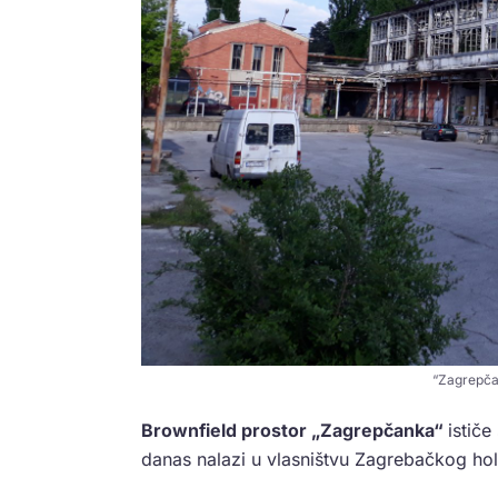
“Zagrepčan
Brownfield prostor „Zagrepčanka“
istič
danas nalazi u vlasništvu Zagrebačkog hol