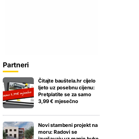
Partneri
Čitajte bauštela.hr cijelo
ljeto uz posebnu cijenu:
Pretplatite se za samo
3,99 € mjesečno
Novi stambeni projekt na
moru: Radovi se
izvršavaju uz manje buke