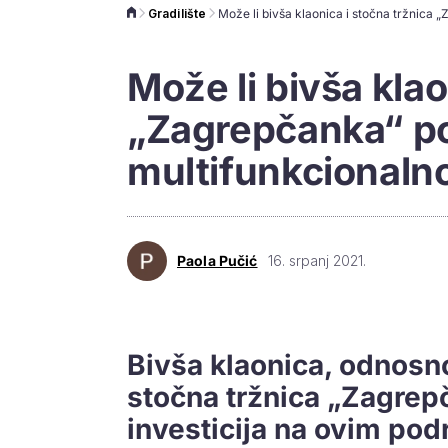
Gradilište
Može li bivša klao
„Zagrepčanka“ po
multifunkcionaln
Paola Pučić
16. srpanj 2021.
Bivša klaonica, odnosno
stočna tržnica „Zagrepč
investicija na ovim po