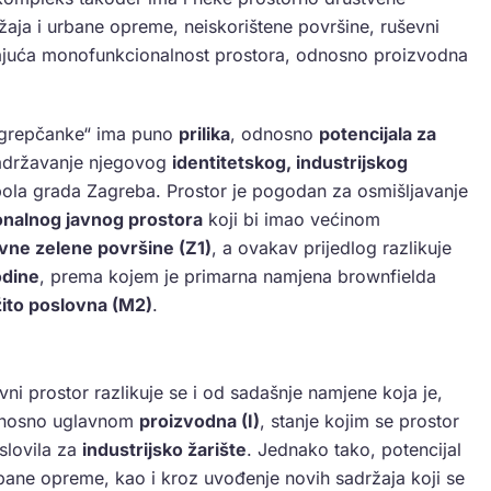
žaja i urbane opreme, neiskorištene površine, ruševni
avajuća monofunkcionalnost prostora, odnosno proizvodna
agrepčanke“ ima puno
prilika
, odnosno
potencijala za
 zadržavanje njegovog
identitetskog, industrijskog
bola grada Zagreba. Prostor je pogodan za osmišljavanje
onalnog javnog prostora
koji bi imao većinom
avne zelene površine (Z1)
, a ovakav prijedlog razlikuje
odine
, prema kojem je primarna namjena brownfielda
ito poslovna (M2)
.
avni prostor razlikuje se i od sadašnje namjene koja je,
dnosno uglavnom
proizvodna (I)
, stanje kojim se prostor
slovila za
industrijsko žarište
. Jednako tako, potencijal
urbane opreme, kao i kroz uvođenje novih sadržaja koji se