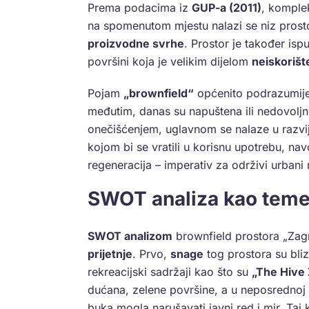
Prema podacima iz
GUP-a (2011)
, komple
na spomenutom mjestu nalazi se niz prost
proizvodne svrhe
. Prostor je također is
površini koja je velikim dijelom
neiskorišt
Pojam
„brownfield“
općenito podrazumij
međutim, danas su napuštena ili nedovoljn
onečišćenjem, uglavnom se nalaze u razvij
kojom bi se vratili u korisnu upotrebu, n
regeneracija – imperativ za održivi urbani 
SWOT analiza kao temel
SWOT analizom
brownfield prostora „Zag
prijetnje
. Prvo,
snage
tog prostora su bli
rekreacijski sadržaji kao što su
„The Hive
dućana, zelene površine, a u neposrednoj 
buka mogla narušavati javni red i mir. Ta