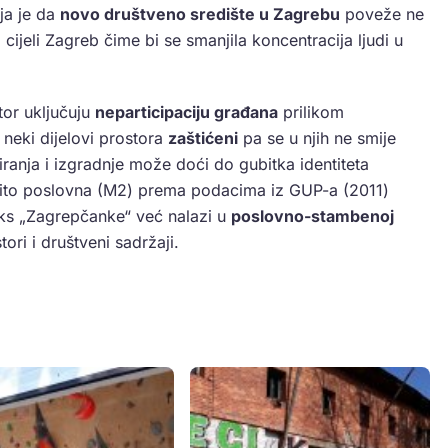
eja je da
novo društveno središte u Zagrebu
poveže ne
ijeli Zagreb čime bi se smanjila koncentracija ljudi u
tor uključuju
neparticipaciju građana
prilikom
eki dijelovi prostora
zaštićeni
pa se u njih ne smije
niranja i izgradnje može doći do gubitka identiteta
ežito poslovna (M2) prema podacima iz GUP-a (2011)
leks „Zagrepčanke“ već nalazi u
poslovno-stambenoj
ori i društveni sadržaji.