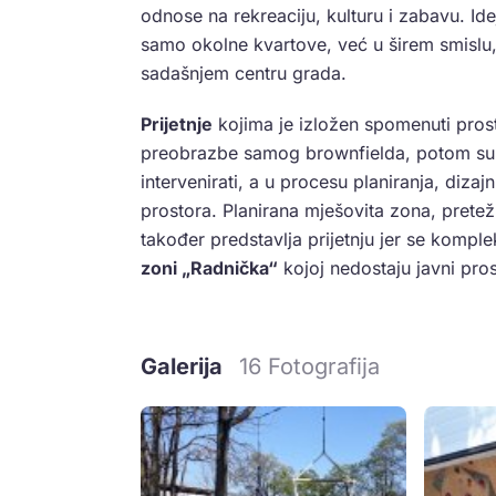
odnose na rekreaciju, kulturu i zabavu. Id
samo okolne kvartove, već u širem smislu, c
sadašnjem centru grada.
Prijetnje
kojima je izložen spomenuti pros
preobrazbe samog brownfielda, potom su n
intervenirati, a u procesu planiranja, dizaj
prostora. Planirana mješovita zona, pret
također predstavlja prijetnju jer se komp
zoni „Radnička“
kojoj nedostaju javni prost
Galerija
16 Fotografija