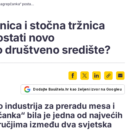
Može li bivša klaonica i stočna tržnica „Zagrepčanka“ postati novo multifunkcionalno društveno središte?
nica i stočna tržnica
stati novo
o društveno središte?
Dodajte Bauštela.hr kao željeni izvor na Googleu
 industrija za preradu mesa i
anka“ bila je jedna od najvećih
dručjima između dva svjetska