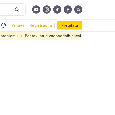
Prijava
Registracija
Pretplata
janje vodovodnih cijevi u okviru sedam velikih projekata: Iznos