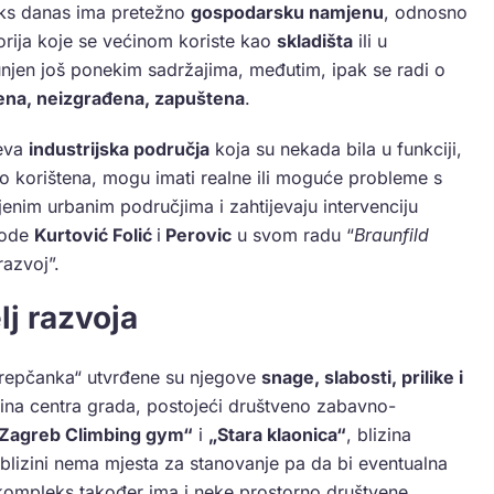
ks danas ima pretežno
gospodarsku namjenu
, odnosno
orija koje se većinom koriste kao
skladišta
ili u
punjen još ponekim sadržajima, međutim, ipak se radi o
ena, neizgrađena, zapuštena
.
eva
industrijska područja
koja su nekada bila u funkciji,
o korištena, mogu imati realne ili moguće probleme s
enim urbanim područjima i zahtijevaju intervenciju
avode
Kurtović Folić
i
Perovic
u svom radu
“
Braunfild
razvoj”.
j razvoja
repčanka“ utvrđene su njegove
snage, slabosti, prilike i
zina centra grada, postojeći društveno zabavno-
 Zagreb Climbing gym“
i
„Stara klaonica“
, blizina
blizini nema mjesta za stanovanje pa da bi eventualna
j kompleks također ima i neke prostorno društvene