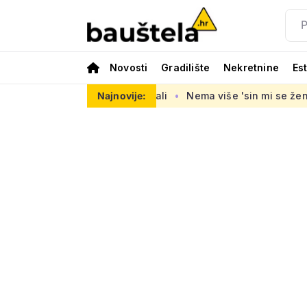
Novosti
Gradilište
Nekretnine
Es
top materijali
Nema više 'sin mi se ženi pa izađi iz stana',
Najnovije: