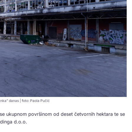
ka” danas | foto: Paola Pučić
e se ukupnom površinom od deset četvornih hektara te se
dinga d.o.o.