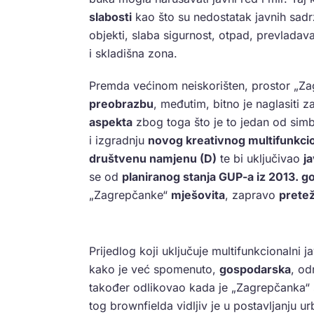
slabosti
kao što su nedostatak javnih sadr
objekti, slaba sigurnost, otpad, prevlad
i skladišna zona.
Premda većinom neiskorišten, prostor „Z
preobrazbu
, međutim, bitno je naglasiti
aspekta
zbog toga što je to jedan od sim
i izgradnju
novog kreativnog multifunkci
društvenu namjenu (D)
te bi uključivao
j
se od
planiranog stanja GUP-a iz 2013. g
„Zagrepčanke“
mješovita
, zapravo
pretež
Prijedlog koji uključuje multifunkcionalni j
kako je već spomenuto,
gospodarska
, o
također odlikovao kada je „Zagrepčanka“ 
tog brownfielda vidljiv je u postavljanju 