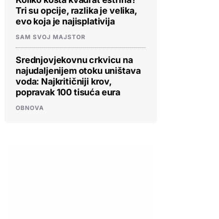
Tri su opcije, razlika je velika,
evo koja je najisplativija
SAM SVOJ MAJSTOR
Srednjovjekovnu crkvicu na
najudaljenijem otoku uništava
voda: Najkritičniji krov,
popravak 100 tisuća eura
OBNOVA