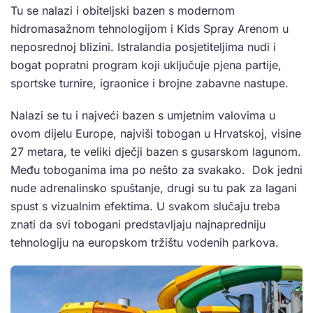
Tu se nalazi i obiteljski bazen s modernom
hidromasažnom tehnologijom i Kids Spray Arenom u
neposrednoj blizini. Istralandia posjetiteljima nudi i
bogat popratni program koji uključuje pjena partije,
sportske turnire, igraonice i brojne zabavne nastupe.
Nalazi se tu i najveći bazen s umjetnim valovima u
ovom dijelu Europe, najviši tobogan u Hrvatskoj, visine
27 metara, te veliki dječji bazen s gusarskom lagunom.
Među toboganima ima po nešto za svakako. Dok jedni
nude adrenalinsko spuštanje, drugi su tu pak za lagani
spust s vizualnim efektima. U svakom slučaju treba
znati da svi tobogani predstavljaju najnapredniju
tehnologiju na europskom tržištu vodenih parkova.