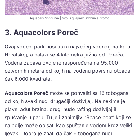
Aquapark Shhhuma | foto: Aquapark Shhhuma promo
3. Aquacolors Poreč
Ovaj vodeni park nosi titulu najvećeg vodnog parka u
Hrvatskoj, a nalazi se 4 kilometra južno od Poreča.
Vodena zabava ovdje je raspoređena na 95.000
četvornih metara od kojih na vodenu površinu otpada
čak 6.000 kvadrata.
Aquacolors Poreč
može se pohvaliti sa 16 tobogana
od kojih svaki nudi drugačiji doživljaj. Na nekima je
glavni adut brzina, drugi nude rafting doživljaj ili
spuštanje u paru. Tu je i zanimljivi ‘Space boat’ koji se
najbolje može opisati kao spuštanje vodom kroz veliki
ljevak. Dobro je znati da čak 6 tobogana nudi