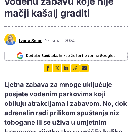
vodenu zabavu koje nije
mačji kašalj graditi
Ivana Solar
23. srpanj 2024.
Dodajte Bauštela.hr kao željeni izvor na Googleu
Ljetna zabava za mnoge uključuje
posjete vodenim parkovima koji
obiluju atrakcijama i zabavom. No, dok
adrenalin radi prilikom spuštanja niz
tobogane ili se uživa u umjetnim
lagunama, rijetko tko razmišlja koliko