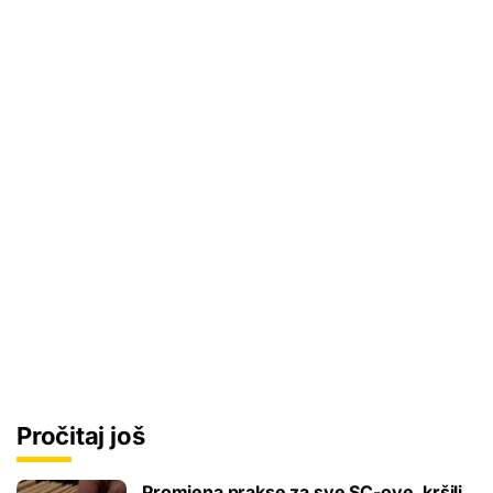
Pročitaj još
Promjena prakse za sve SC-ove, kršili