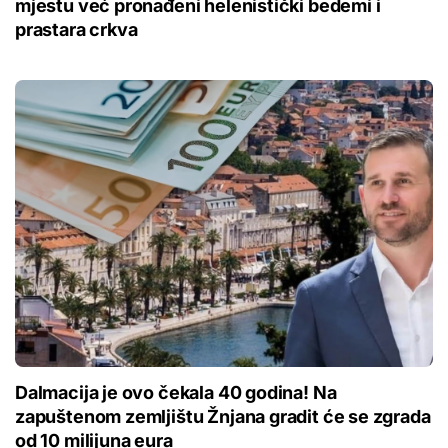
mjestu već pronađeni helenistički bedemi i
prastara crkva
Dalmacija je ovo čekala 40 godina! Na
zapuštenom zemljištu Žnjana gradit će se zgrada
od 10 milijuna eura