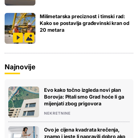
Milimetarska preciznost i timski rad:
Kako se postavlja građevinski kran od
20 metara
Najnovije
Evo kako točno izgleda novi plan
Borovja: Pitali smo Grad hoće li ga
mijenjati zbog prigovora
NEKRETNINE
Ovo je cijena kvadrata krečenja,
znamo i jeste li napravili dobro ako