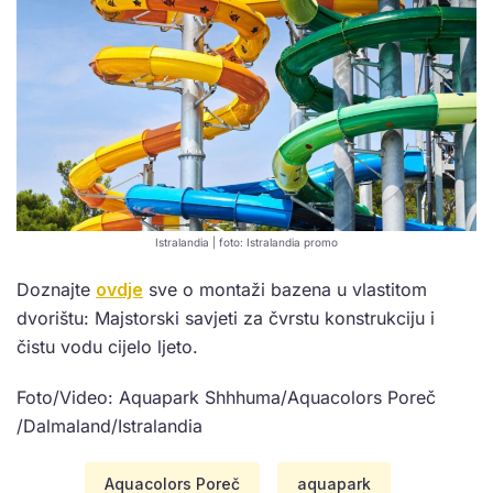
Istralandia | foto: Istralandia promo
Doznajte
ovdje
sve o montaži bazena u vlastitom
dvorištu: Majstorski savjeti za čvrstu konstrukciju i
čistu vodu cijelo ljeto.
Foto/Video: Aquapark Shhhuma/Aquacolors Poreč
/Dalmaland/Istralandia
Aquacolors Poreč
aquapark