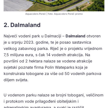
Aquacolors Poreč | foto: Aquacolors Poreč promo
2. Dalmaland
Najveći vodeni park u Dalmaciji –
Dalmaland
otvoren
je u srpnju 2023. godine, te je posao sastavnica
velikog zabavnog parka. Riječ je o projektu vrijednom
7,5 milijuna eura, s čak 14 vodenih atrakcija. Na
površini od 2 hektara nalaze se vodene atrakcije
svjetski poznate firma Polin Wateparks koja je
konstruirala tobogane za više od 50 vodenih parkova
diljem svijeta.
U vodenom parku nalaze se brojni tobogani, veličinom
i protokom vode prilagođeni obiteljskim i
adrenalinskim avanturama, a svaki je različit.