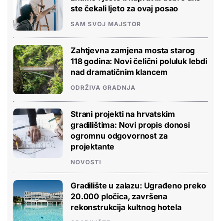
ste čekali ljeto za ovaj posao
SAM SVOJ MAJSTOR
Zahtjevna zamjena mosta starog
118 godina: Novi čelični poluluk lebdi
nad dramatičnim klancem
ODRŽIVA GRADNJA
Strani projekti na hrvatskim
gradilištima: Novi propis donosi
ogromnu odgovornost za
projektante
NOVOSTI
Gradilište u zalazu: Ugrađeno preko
20.000 pločica, završena
rekonstrukcija kultnog hotela