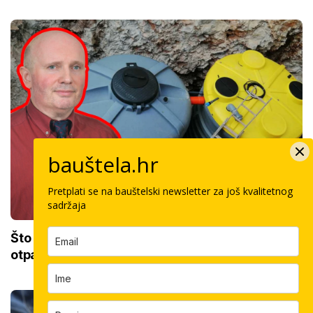
bauštela.hr
Pretplati se na bauštelski newsletter za još kvalitetnog
sadržaja
Što utječe na cijenu uređaja za pročišćavanje
otpadnih voda?