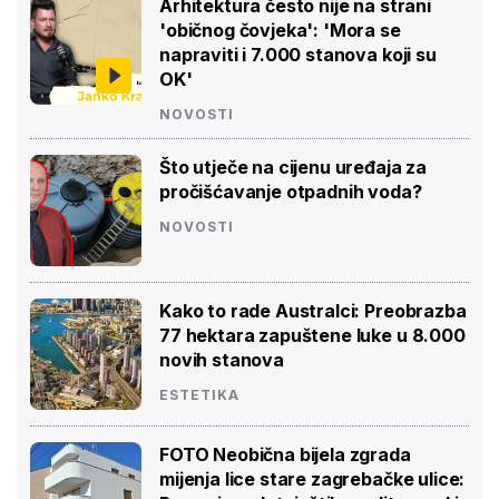
Arhitektura često nije na strani
'običnog čovjeka': 'Mora se
napraviti i 7.000 stanova koji su
OK'
NOVOSTI
Što utječe na cijenu uređaja za
pročišćavanje otpadnih voda?
NOVOSTI
Kako to rade Australci: Preobrazba
77 hektara zapuštene luke u 8.000
novih stanova
ESTETIKA
FOTO Neobična bijela zgrada
mijenja lice stare zagrebačke ulice: