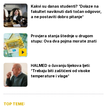
Kakvi su danas studenti? 'Dolaze na
fakultet naviknuti dati točan odgovor,
a ne postaviti dobro pitanje'
Provjera stanja štednje u drugom
stupu: Ova dva pojma morate znati
HALMED o čuvanju lijekova ljeti:
'Trebaju biti zaštićeni od visoke
temperature i vlage'
TOP TEME: