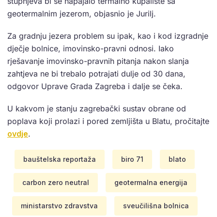
stupnjeva bi se napajalo termalno kupalište sa
geotermalnim jezerom, objasnio je Jurilj.
Za gradnju jezera problem su ipak, kao i kod izgradnje
dječje bolnice, imovinsko-pravni odnosi. Iako
rješavanje imovinsko-pravnih pitanja nakon slanja
zahtjeva ne bi trebalo potrajati dulje od 30 dana,
odgovor Uprave Grada Zagreba i dalje se čeka.
U kakvom je stanju zagrebački sustav obrane od
poplava koji prolazi i pored zemljišta u Blatu, pročitajte
ovdje
.
bauštelska reportaža
biro 71
blato
carbon zero neutral
geotermalna energija
ministarstvo zdravstva
sveučilišna bolnica