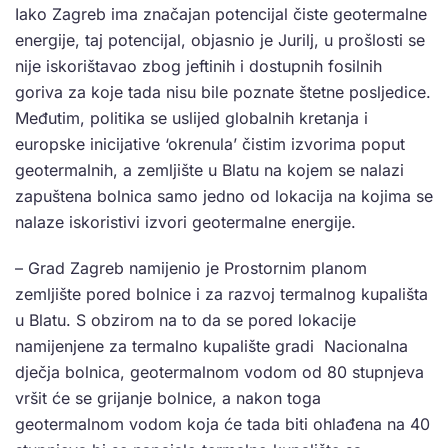
Iako Zagreb ima značajan potencijal čiste geotermalne
energije, taj potencijal, objasnio je Jurilj, u prošlosti se
nije iskorištavao zbog jeftinih i dostupnih fosilnih
goriva za koje tada nisu bile poznate štetne posljedice.
Međutim, politika se uslijed globalnih kretanja i
europske inicijative ‘okrenula’ čistim izvorima poput
geotermalnih, a zemljište u Blatu na kojem se nalazi
zapuštena bolnica samo jedno od lokacija na kojima se
nalaze iskoristivi izvori geotermalne energije.
– Grad Zagreb namijenio je Prostornim planom
zemljište pored bolnice i za razvoj termalnog kupališta
u Blatu. S obzirom na to da se pored lokacije
namijenjene za termalno kupalište gradi Nacionalna
dječja bolnica, geotermalnom vodom od 80 stupnjeva
vršit će se grijanje bolnice, a nakon toga
geotermalnom vodom koja će tada biti ohlađena na 40