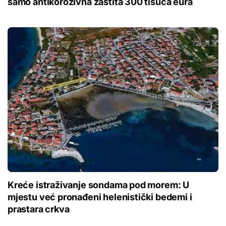
samo antikorozivna zaštita 300 tisuća eura
Kreće istraživanje sondama pod morem: U
mjestu već pronađeni helenistički bedemi i
prastara crkva