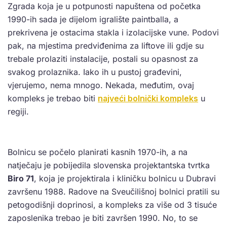
Zgrada koja je u potpunosti napuštena od početka
1990-ih sada je dijelom igralište paintballa, a
prekrivena je ostacima stakla i izolacijske vune. Podovi
pak, na mjestima predviđenima za liftove ili gdje su
trebale prolaziti instalacije, postali su opasnost za
svakog prolaznika. Iako ih u pustoj građevini,
vjerujemo, nema mnogo. Nekada, međutim, ovaj
kompleks je trebao biti
najveći bolnički kompleks
u
regiji.
Bolnicu se počelo planirati kasnih 1970-ih, a na
natječaju je pobijedila slovenska projektantska tvrtka
Biro 71
, koja je projektirala i kliničku bolnicu u Dubravi
završenu 1988. Radove na Sveučilišnoj bolnici pratili su
petogodišnji doprinosi, a kompleks za više od 3 tisuće
zaposlenika trebao je biti završen 1990. No, to se