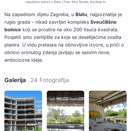
zapuštena bolnica u Blatu | Foto: Nina Šantek, Bauštela.hr
Na zapadnom dijelu Zagreba, u
Blatu
, najpoznatije je
ruglo grada – nikad završen kompleks
Sveučilišne
bolnice
koji se prostire na oko 200 tisuća kvadrata.
Posjetili smo zemljište za koje se desetljećima svašta
planira. U vidu prelaska na obnovljive izvore, u priči o
obnovi oronulog zdanja javljaju se sasvim nove,
ambiciozne ideje.
Galerija
24 Fotografija