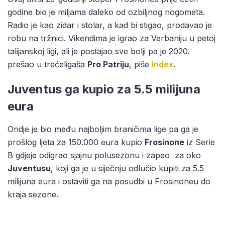
godine bio je miljama daleko od ozbiljnog nogometa.
Radio je kao zidar i stolar, a kad bi stigao, prodavao je
robu na tržnici. Vikendima je igrao za Verbaniju u petoj
talijanskoj ligi, ali je postajao sve bolji pa je 2020.
prešao u trećeligaša
Pro Patriju
, piše
Index
.
Juventus ga kupio za 5.5 milijuna
eura
Ondje je bio među najboljim braničima lige pa ga je
prošlog ljeta za 150.000 eura kupio
Frosinone
iz Serie
B gdjeje odigrao sjajnu polusezonu i zapeo za oko
Juventusu
, koji ga je u siječnju odlučio kupiti za 5.5
milijuna eura i ostaviti ga na posudbi u Frosinoneu do
kraja sezone.