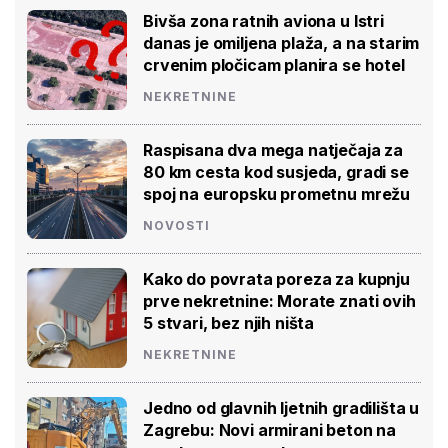
Bivša zona ratnih aviona u Istri
danas je omiljena plaža, a na starim
crvenim pločicam planira se hotel
NEKRETNINE
Raspisana dva mega natječaja za
80 km cesta kod susjeda, gradi se
spoj na europsku prometnu mrežu
NOVOSTI
Kako do povrata poreza za kupnju
prve nekretnine: Morate znati ovih
5 stvari, bez njih ništa
NEKRETNINE
Jedno od glavnih ljetnih gradilišta u
Zagrebu: Novi armirani beton na