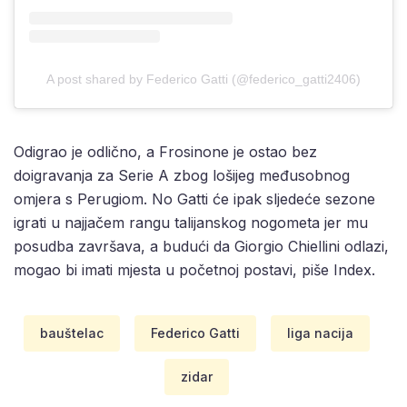
A post shared by Federico Gatti (@federico_gatti2406)
Odigrao je odlično, a Frosinone je ostao bez
doigravanja za Serie A zbog lošijeg međusobnog
omjera s Perugiom. No Gatti će ipak sljedeće sezone
igrati u najjačem rangu talijanskog nogometa jer mu
posudba završava, a budući da Giorgio Chiellini odlazi,
mogao bi imati mjesta u početnoj postavi, piše Index.
bauštelac
Federico Gatti
liga nacija
zidar