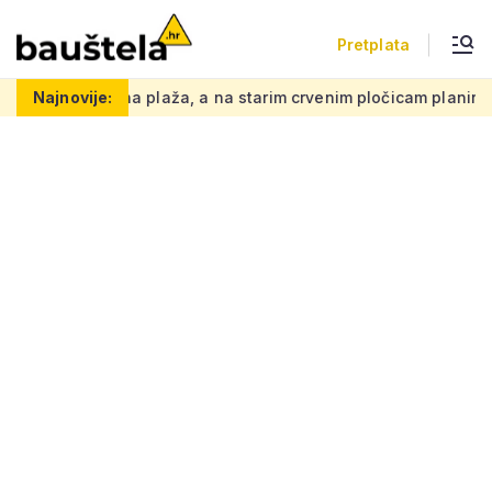
Pretplata
a plaža, a na starim crvenim pločicam planira se hotel
Najnovije:
Raspi