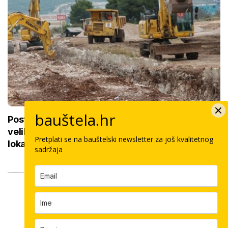
bauštela.hr
Postavljanje vodovodnih cijevi u okviru sedam
velikih projekata: Iznos 50 milijuna eura, ovo su
Pretplati se na bauštelski newsletter za još kvalitetnog
lokacije
sadržaja