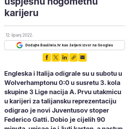
uspješnu nogometnu
karijeru
12. lipanj 2022.
Dodajte Bauštela.hr kao željeni izvor na Googleu
Engleska i Italija odigrale su u subotu u
Wolverhamptonu 0:0 u susretu 3. kola
skupine 3 Lige nacija A. Prvu utakmicu
u karijeri za talijansku reprezentaciju
odigrao je novi Juventusov stoper
Federico Gatti. Dobio je cijelih 90
minuta, upisao je i žuti karton, a nastup