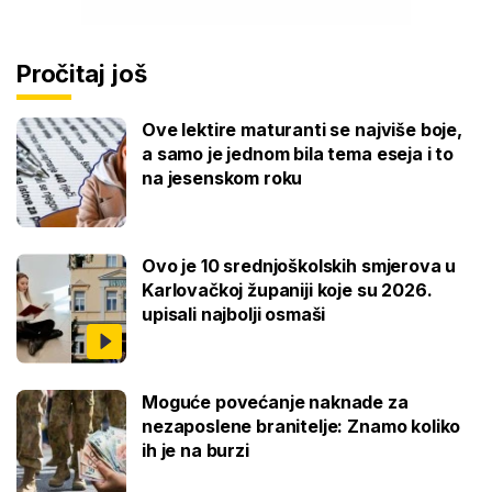
Pročitaj još
Ove lektire maturanti se najviše boje,
a samo je jednom bila tema eseja i to
na jesenskom roku
Ovo je 10 srednjoškolskih smjerova u
Karlovačkoj županiji koje su 2026.
upisali najbolji osmaši
Moguće povećanje naknade za
nezaposlene branitelje: Znamo koliko
ih je na burzi