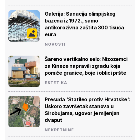
Galerija: Sanacija olimpijskog
bazena iz 1972., samo
antikorozivna zaštita 300 tisuća
eura
NOVOSTI
Šareno vertikalno selo: Nizozemci
za Kineze napravili zgradu koja
pomiče granice, boje i oblici pršte
ESTETIKA
Presuda 'Statileo protiv Hrvatske':
Uskoro završetak stanova u
Sirobujama, ugovor je mijenjan
dvaput
NEKRETNINE