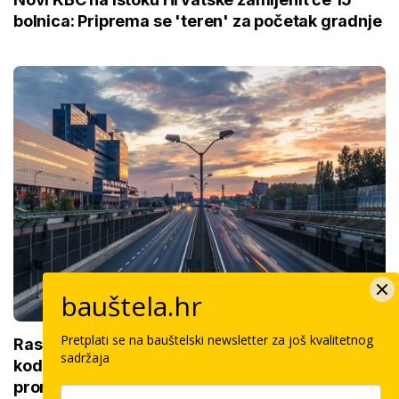
bolnica: Priprema se 'teren' za početak gradnje
bauštela.hr
Pretplati se na bauštelski newsletter za još kvalitetnog
Raspisana dva mega natječaja za 80 km cesta
sadržaja
kod susjeda, gradi se spoj na europsku
prometnu mrežu