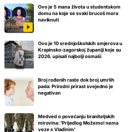
Ovo je 5 mana života u studentskom
domu na koje se svaki brucoš mora
naviknuti
Ovo je 10 srednjoškolskih smjerova u
Krapinsko-zagorskoj županiji koje su
2026. upisali najbolji osmaši
Broj rođenih raste dok broj umrlih
pada: Prirodni prirast svejedno je
negativan
Medved o povećanju braniteljskih
mirovina: 'Prijedlog Možemo! nema
veze s Vladinim'