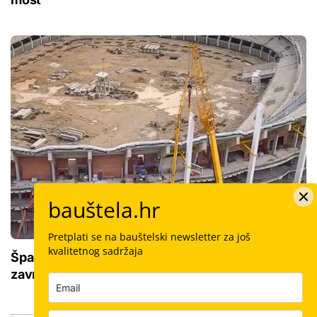
bauštela.hr
Pretplati se na bauštelski newsletter za još
kvalitetnog sadržaja
Španjolska dobiva novi mega stadion: Nikad
završena konstrukcija stara je 20 godina