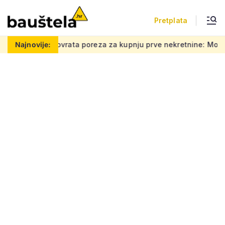
Pretplata
a poreza za kupnju prve nekretnine: Morate znati ovih 5 stvari
Najnovije: