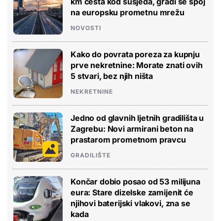
km cesta kod susjeda, gradi se spoj
na europsku prometnu mrežu
NOVOSTI
Kako do povrata poreza za kupnju
prve nekretnine: Morate znati ovih
5 stvari, bez njih ništa
NEKRETNINE
Jedno od glavnih ljetnih gradilišta u
Zagrebu: Novi armirani beton na
prastarom prometnom pravcu
GRADILIŠTE
Končar dobio posao od 53 milijuna
eura: Stare dizelske zamijenit će
njihovi baterijski vlakovi, zna se
kada