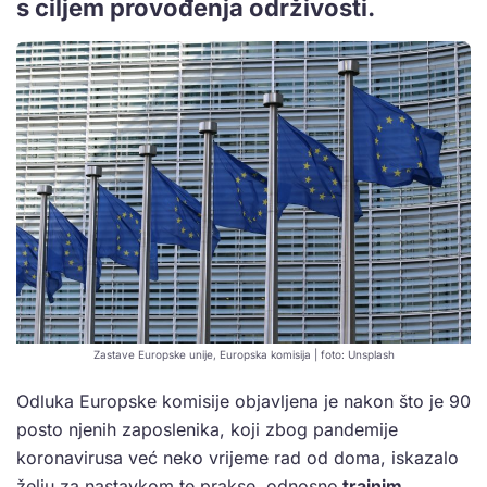
s ciljem provođenja održivosti.
Zastave Europske unije, Europska komisija | foto: Unsplash
Odluka Europske komisije objavljena je nakon što je 90
posto njenih zaposlenika, koji zbog pandemije
koronavirusa već neko vrijeme rad od doma, iskazalo
želju za nastavkom te prakse, odnosno
trajnim