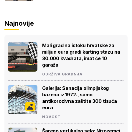
Najnovije
Mali grad na istoku hrvatske za
milijun eura gradi karting stazu na
30.000 kvadrata, imat će 10
garaža
ODRŽIVA GRADNJA
Galerija: Sanacija olimpijskog
bazena iz 1972., samo
antikorozivna zaštita 300 tisuća
eura
NOVOSTI
Šareno vertikalno selo: Nizozemci