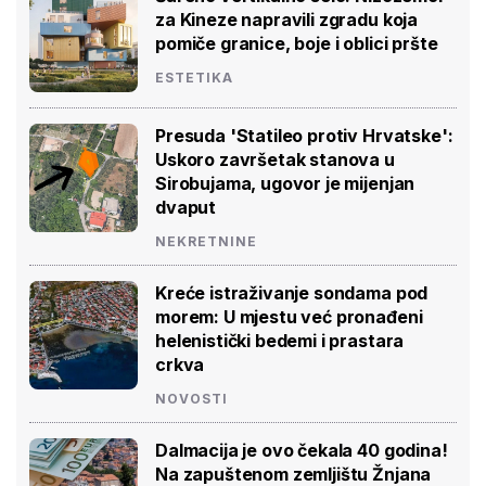
za Kineze napravili zgradu koja
pomiče granice, boje i oblici pršte
ESTETIKA
Presuda 'Statileo protiv Hrvatske':
Uskoro završetak stanova u
Sirobujama, ugovor je mijenjan
dvaput
NEKRETNINE
Kreće istraživanje sondama pod
morem: U mjestu već pronađeni
helenistički bedemi i prastara
crkva
NOVOSTI
Dalmacija je ovo čekala 40 godina!
Na zapuštenom zemljištu Žnjana